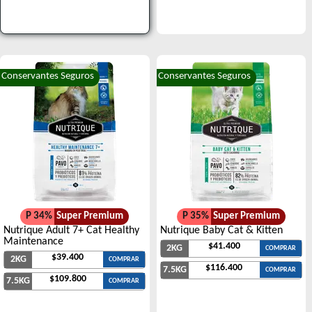
Conservantes Seguros
Conservantes Seguros
P 34%
Super Premium
P 35%
Super Premium
Nutrique Adult 7+ Cat Healthy
Nutrique Baby Cat & Kitten
Maintenance
$41.400
2KG
COMPRAR
$39.400
2KG
COMPRAR
$116.400
7.5KG
COMPRAR
$109.800
7.5KG
COMPRAR