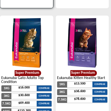
Super Premium
Super Premium
Eukanuba Gato Adulto Top
Eukanuba Kitten Healthy Start
Condition
$13.500
1KG
COMPRAR
$16.000
1KG
COMPRAR
$36.600
3KG
COMPRAR
$30.600
3KG
COMPRAR
$78.600
7.5KG
COMPRAR
$69.400
7.5KG
COMPRAR
$110.300