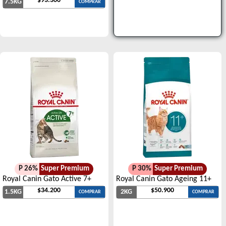
$93.300
7.5KG
COMPRAR
P 26%
Super Premium
P 30%
Super Premium
Royal Canin Gato Active 7+
Royal Canin Gato Ageing 11+
$34.200
$50.900
1.5KG
2KG
COMPRAR
COMPRAR