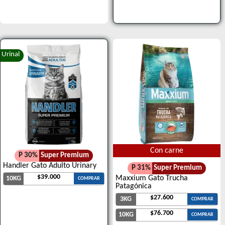
Urinal
Con carne
P 30%
Super Premium
Handler Gato Adulto Urinary
P 31%
Super Premium
$39.000
Maxxium Gato Trucha
10KG
COMPRAR
Patagónica
$27.600
3KG
COMPRAR
$76.700
10KG
COMPRAR