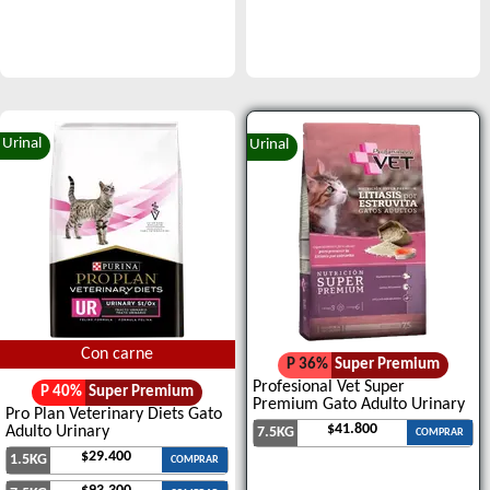
Urinal
Urinal
Con carne
P 36%
Super Premium
Profesional Vet Super
P 40%
Super Premium
Premium Gato Adulto Urinary
Pro Plan Veterinary Diets Gato
$41.800
Adulto Urinary
7.5KG
COMPRAR
$29.400
1.5KG
COMPRAR