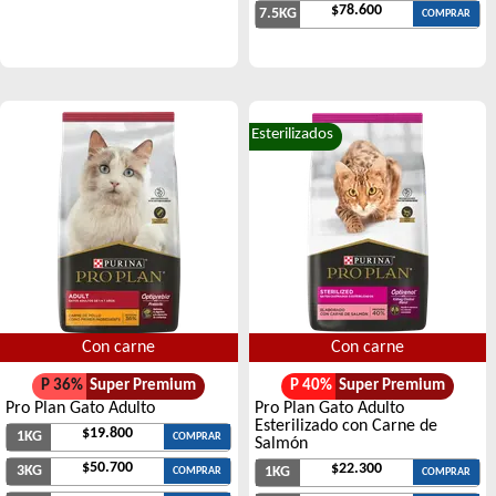
$78.600
7.5KG
COMPRAR
Esterilizados
Con carne
Con carne
P 36%
Super Premium
P 40%
Super Premium
Pro Plan Gato Adulto
Pro Plan Gato Adulto
Esterilizado con Carne de
$19.800
1KG
COMPRAR
Salmón
$50.700
$22.300
3KG
1KG
COMPRAR
COMPRAR