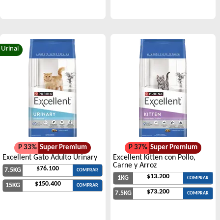
Urinal
P 33%
Super Premium
P 37%
Super Premium
Excellent Gato Adulto Urinary
Excellent Kitten con Pollo,
Carne y Arroz
$76.100
7.5KG
COMPRAR
$13.200
1KG
COMPRAR
$150.400
15KG
COMPRAR
$73.200
7.5KG
COMPRAR