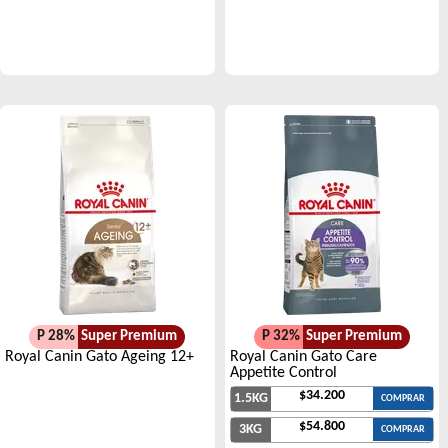
P 28%
Super Premium
P 32%
Super Premium
Royal Canin Gato Ageing 12+
Royal Canin Gato Care
Appetite Control
$34.200
1.5KG
COMPRAR
$54.800
3KG
COMPRAR