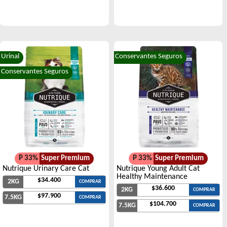
Urinal
Conservantes Seguros
Conservantes Seguros
P 33%
Super Premium
P 33%
Super Premium
Nutrique Urinary Care Cat
Nutrique Young Adult Cat
Healthy Maintenance
$34.400
2KG
COMPRAR
$36.600
2KG
COMPRAR
$97.900
7.5KG
COMPRAR
$104.700
7.5KG
COMPRAR