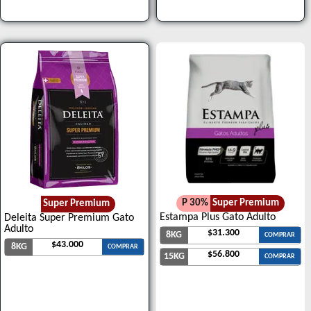
P 30%
Super Premium
Super Premium
Estampa Plus Gato Adulto
Deleita Super Premium Gato
Adulto
$31.300
8KG
COMPRAR
$43.000
8KG
COMPRAR
$56.800
15KG
COMPRAR