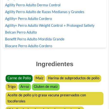
Agility Perro Adulto Derma Control
Agility Perro Adulto de Razas Medianas y Grandes
Agility+ Perro Adulto Cordero
Agility+ Perro Adulto Weight Control + Prolonged Satiety
Belcan Perro Adulto
Benefit Perro Adulto Mordida Grande
Biocare Perro Adulto Cordero
Biomax Perro Adulto
Black Bones Perro Adulto
Ingredientes
Bonelo Perro Adulto de Razas Medianas y Grandes
Boorton Perro Adulto
Carne de Pollo
Maíz
Harina de subproductos de pollo
Brio Perro Adulto
Trigo
Arroz
Gluten de maíz
Cacique Nahuel Perro Adulto
Can Active Perro Adulto Mordida Grande
Aceite de pollo y/o grasa vacuna preservados con
Capitán Perro Adulto
tocoferoles
Cari Amici Perro Adulto Carne, Pollo y Vegetales