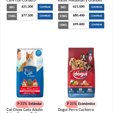
Care con Cordero
Razas Medianas y Grandes
$21.200
$21.000
3KG
3KG
COMPRAR
COMPRAR
$77.100
$80.400
15KG
15KG
COMPRAR
COMPRAR
$99.600
20KG
COMPRAR
P 31%
Estándar
P 21%
Económico
Cat Chow Gato Adulto
Dogui Perro Cachorro