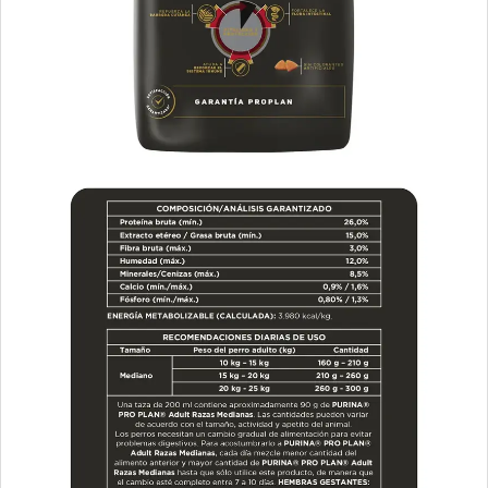
Vagoneta Mix Perro Adulto
Valiant Criadores Perro Adulto
Vitalcan Balanced Natural Recipe Perro Sabor Carne
Argentina Seleccionada
Vitalcan Balanced Natural Recipe Perro Sabor Cerdo
Vitalcan Balanced Natural Recipe Perro Sabor Cordero
Vitalcan Balanced Natural Recipe Perro Sabor Pollo
Vitalcan Balanced Natural Recipe Salmón Rosado
Vitalcan Balanced Perro Adulto Raza Mediana
Vitalcan Complete Control de Peso
Vitalcan Complete Perro Adulto de Raza Mediana y Grande
Vitalcan Premium Perro Adulto
Vitalcan Premium Perro Adulto Sabor Cordero
Vitalcan Premium Perro Control de Peso
Vitalcan Therapy Canine Cardiac Health
Vitalcan Therapy Canine Gastrointestinal Aid