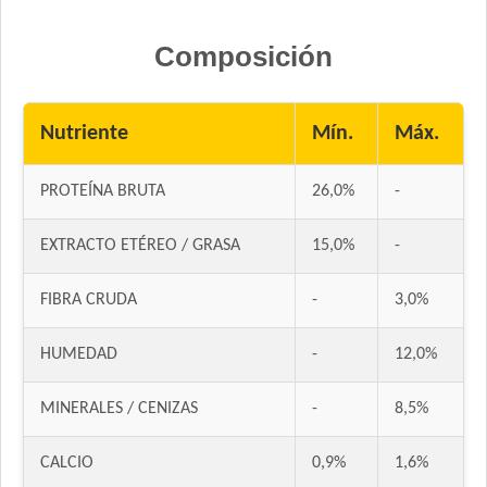
Dr. Cossia Solidario Perro Adulto
Composición
Ducho Adultos
Eminent Perro Adulto
Estampa Criadores Perro Adulto de Raza Mediana y Grande
Nutriente
Mín.
Máx.
Estampa Plus Perro Adulto de Raza Mediana y Grande
Eukanuba Adult Large Breed
PROTEÍNA BRUTA
26,0%
-
Eukanuba Adult Medium Breed
Eukanuba Adult Medium Lamb (Cordero)
EXTRACTO ETÉREO / GRASA
15,0%
-
Eukanuba Fit Body Weight Control Medium Breed
Eukanuba Premium Performance Adult
FIBRA CRUDA
-
3,0%
Evolution Super Premium Perro de Razas Medianas y Grandes
HUMEDAD
-
12,0%
Exact Perro Adulto
Exact Premium Perro Adulto
MINERALES / CENIZAS
-
8,5%
Excellent Mantenimiento Perro Adulto
Excellent Perro Adulto Razas Medianas y Grandes
CALCIO
0,9%
1,6%
Excellent Perro Adulto Skin Care con Cordero