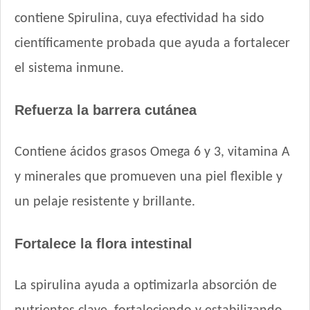
Master Crock Perro Adulto Raza Mediana y Grande
contiene Spirulina, cuya efectividad ha sido
Max Pet Perro Adulto Mordida Grande
científicamente probada que ayuda a fortalecer
Maxxium Perro Adulto Cordero Patagónico y Arroz
el sistema inmune.
Maxxium Perro Adulto Pollo de Campo y Arroz
Mi Amigo Perro Adulto
MisterPet High Performance
Refuerza la barrera cutánea
MisterPet Perro Adulto Control de Peso
MisterPet Perro Adulto Mordida Grande
Contiene ácidos grasos Omega 6 y 3, vitamina A
Montañés Perro Adulto Mordida Grande
y minerales que promueven una piel flexible y
Natural Meat Perro Adulto
un pelaje resistente y brillante.
Nature Perro Adulto Medianos y Grandes
NutriCare Perro Adulto Mediano y Grande
Fortalece la flora intestinal
Nutribon Plus Perro Adulto Criadores
Nutribon Plus Perro Adulto Grande y Mediano
Nutribon XQ Adulto de Raza Mediana y Grande
La spirulina ayuda a optimizarla absorción de
Nutribon XQ Control de Peso