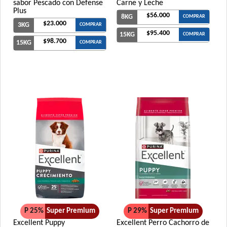
sabor Pescado con Defense
Carne y Leche
Plus
$56.000
8KG
COMPRAR
$23.000
3KG
COMPRAR
$95.400
15KG
COMPRAR
$98.700
15KG
COMPRAR
P 25%
Super Premium
P 29%
Super Premium
Excellent Puppy
Excellent Perro Cachorro de