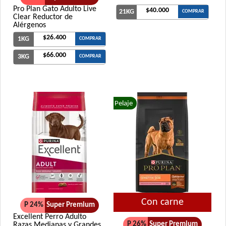
Pro Plan Gato Adulto Live
$40.000
21KG
COMPRAR
Clear Reductor de
Alérgenos
$26.400
1KG
COMPRAR
$66.000
3KG
COMPRAR
Pelaje
Con carne
P 24%
Super Premium
Excellent Perro Adulto
P 26%
Super Premium
Razas Medianas y Grandes