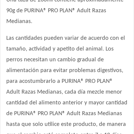
Una taza de 200ml contiene aproximadamente
Rosco Perro Adulto Cocktail
90g de PURINA® PRO PLAN® Adult Razas
Royal Canin Club Performance Weight Control Perro Adulto
Medianas.
Royal Canin Perro Care Dermacomfort Medium
Royal Canin Perro Care Weight Medium
Las cantidades pueden variar de acuerdo con el
Royal Canin Perro Maxi Adulto
Royal Canin Perro Medium Adulto
tamaño, actividad y apetito del animal. Los
Royal Canin Perro Raza Boxer Adult
perros necesitan un cambio gradual de
Royal Canin Perro Raza Bulldog Inglés Adulto
alimentación para evitar problemas digestivos,
Royal Canin Perro Veterinary Anallergenic Canine
para acostumbrarlo a PURINA® PRO PLAN®
Royal Canin Perro Veterinary Cardiac Canine
Royal Canin Perro Veterinary Diabetic Canine
Adult Razas Medianas, cada día mezcle menor
Royal Canin Perro Veterinary Gastrointestinal Canine
cantidad del alimento anterior y mayor cantidad
Royal Canin Perro Veterinary Gastrointestinal Canine
Moderate Calorie
de PURINA® PRO PLAN® Adult Razas Medianas
Royal Canin Perro Veterinary Gastrointestinal Low Fat
hasta que solo utilice este producto, de manera
Royal Canin Perro Veterinary Hepatic Canine