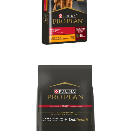
Sieger Perro Adulto Raza Mediana y Grande
Sieger Perro Adulto Reducido en Calorías
Sieger Perro Dermaprotect
Sieger Perro High Performance All Breeds
Smart Pet Criadores Perro Adulto
Supereco Perro Adulto
Tiernitos Selection Carne
Top Nutrition Perro Adulto Grain Free
Top Nutrition Perro Adulto Raza Mediana
Top Nutrition Perro Vet Care Piel Sensible
Total Balance Ultra Pro Perros Adultos
Total Khan Adulto de Raza Mediana y Grande
Upper Crock Perro Adulto
Upper Crock Perro Adulto Cerdo y Arroz
Upper Crock Perro Adulto Criadores
Vagoneta Gourmet Perro Adulto