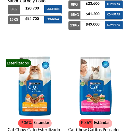
Sabor Carne y Pollo
$23.600
8KG
COMPRAR
$20.700
3KG
COMPRAR
$41.200
15KG
COMPRAR
$84.700
15KG
COMPRAR
$49.000
21KG
COMPRAR
Esterilizados
P 36%
Estándar
P 36%
Estándar
Cat Chow Gato Esterilizado
Cat Chow Gatitos Pescado,