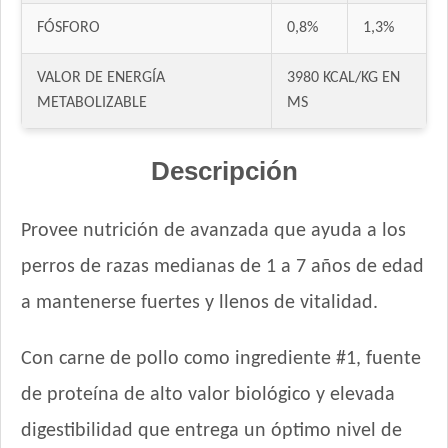
Excellent Perro Adulto con Sobrepeso
FÓSFORO
0,8%
1,3%
Fawna Perro Adulto Light
Fawna Perro Adulto Mordida Mediana y Grande
VALOR DE ENERGÍA
3980 KCAL/KG EN
METABOLIZABLE
MS
Ganacan Perro Adulto Mix Carne, Hígado y Pollo
Ganacan Perro Adulto sabor Carne
Gandum Perro Adulto
Descripción
Gaucho Perro Adulto
Gooster Perro Adulto
Provee nutrición de avanzada que ayuda a los
Gran Campeón Maintenance Perro Adulto Mordida Grande
perros de razas medianas de 1 a 7 años de edad
Gran Campeón Perro Adulto Mordida Grande Carne, Pollo y
Cereales
a mantenerse fuertes y llenos de vitalidad.
Gran Pastor Perro Criadores
HOP! Perro Adulto Mediano y Grande
Con carne de pollo como ingrediente #1, fuente
Handler Perro Adulto Mediano y Grande
de proteína de alto valor biológico y elevada
High Pro Criadores Perro Adulto
digestibilidad que entrega un óptimo nivel de
High Pro Perro Adulto Cordero