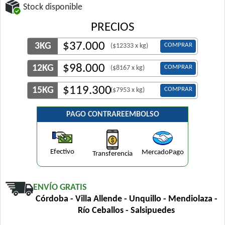
Stock disponible
PRECIOS
$
37.000
3KG
COMPRAR
($12333 x kg)
$
98.000
12KG
COMPRAR
($8167 x kg)
$
119.300
15KG
COMPRAR
($7953 x kg)
PAGO CONTRAREEMBOLSO
Efectivo
MercadoPago
Transferencia
ENVÍO GRATIS
Córdoba - Villa Allende - Unquillo - Mendiolaza -
Río Ceballos - Salsipuedes