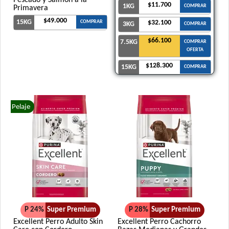
Pescado y Salmón a la
$11.700
1KG
COMPRAR
Primavera
$49.000
15KG
COMPRAR
$32.100
3KG
COMPRAR
$66.100
7.5KG
COMPRAR
OFERTA
$128.300
15KG
COMPRAR
Pelaje
P 24%
Super Premium
P 28%
Super Premium
Excellent Perro Adulto Skin
Excellent Perro Cachorro