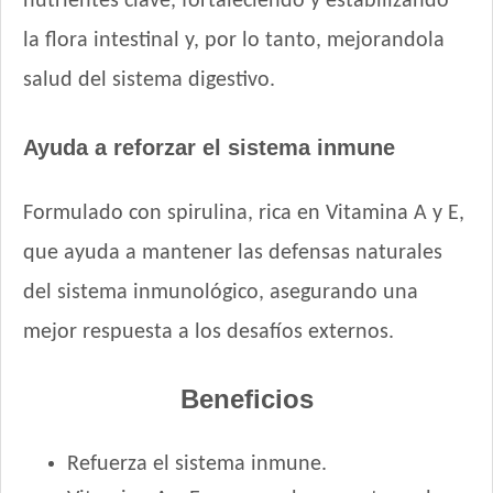
nutrientes clave, fortaleciendo y estabilizando
Nutrique Healthy Weight Dog
la flora intestinal y, por lo tanto, mejorandola
Nutrique Large Young Adult Dog
Nutrique Medium Young Adult Dog
salud del sistema digestivo.
Nutrique Skin Sensitivity
Odwalla Perro Adulto
Ayuda a reforzar el sistema inmune
Old Prince Equilibrium Perro Adulto Control de peso Pollo y
Arroz
Formulado con spirulina, rica en Vitamina A y E,
Old Prince Equilibrium Perro Adulto Medianos y Grandes
que ayuda a mantener las defensas naturales
Old Prince Premium Adultos
Old Prince Premium Adultos Cordero y Arroz
del sistema inmunológico, asegurando una
Old Prince Proteínas Noveles Perro Adulto Cerdo y Legumbres
mejor respuesta a los desafíos externos.
Naturales
Old Prince Proteínas Noveles Perro Adulto Cordero y Arroz
Integral
Beneficios
Old Prince Proteínas Noveles Perro Adulto Light Cordero y
Arroz Integral
Refuerza el sistema inmune.
One Perro Adulto Medianos y Grandes Pollo y Carne