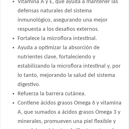
Vitamina A y E, que ayuda a mantener las
One Perro Adulto Medianos y Grandes Pollo y Cordero
defensas naturales del sistema
Origen Perro Adulto
Pachá Adultos Mix Carne y Pollo
inmunológico, asegurando una mejor
Pachá Perro Adulto Cocktail
respuesta a los desafios externos.
Pampa Perro Adulto Mediano y Grande
Fortalece la microflora intestinal.
Pedigree Perro Adulto Sabor Carne, Pollo Y Cereales
Ayuda a optimizar la absorción de
Pipón Pipón Perro Adulto
nutrientes clave, fortaleciendo y
Pro Plan Perro Adulto Piel Sensible Mediano y Grande
estabilizando la microflora intestinal y, por
Pro Plan Perro Adulto Piel y Estómago Sensible Mediano y
Grande
lo tanto, mejorando la salud del sistema
Pro Plan Perro Reduce Calorie Adulto Raza Mediana y Grande
digestivo.
Pro Plan Perro Veterinary Diets Función Renal
Refuerza la barrera cutánea.
Pro Plan Perro Veterinary Diets Gastrointestinal
Contiene ácidos grasos Omega 6 y vitamina
Pro Plan Perro Veterinary Diets Movilidad Articular
A, que sumados a ácidos grasos Omega 3 y
Pro Plan Perro Veterinary Diets Neurológico Neurocare
minerales, promueven una piel flexible y
Pro Plan Perro Veterinary Diets Obesidad