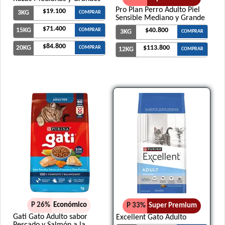
Pro Plan Perro Adulto Piel
$19.100
3KG
COMPRAR
Sensible Mediano y Grande
$71.400
15KG
$40.800
COMPRAR
3KG
COMPRAR
$84.800
20KG
$113.800
COMPRAR
12KG
COMPRAR
P 26%
Económico
P 33%
Super Premium
Gati Gato Adulto sabor
Excellent Gato Adulto