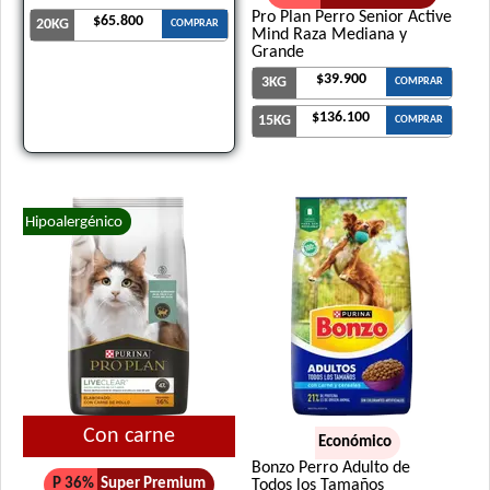
Pro Plan Perro Senior Active
$65.800
20KG
COMPRAR
Mind Raza Mediana y
Grande
$39.900
3KG
COMPRAR
$136.100
15KG
COMPRAR
Hipoalergénico
Con carne
Económico
Bonzo Perro Adulto de
P 36%
Super Premium
Todos los Tamaños