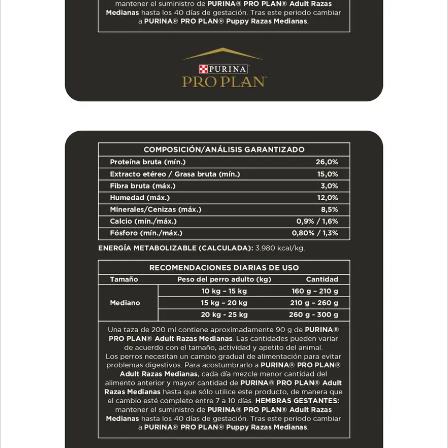
Vitalcan Therapy Canine Hypoallergenic Care
Vitalcan Therapy Canine Mobility AID
Vitalcan Therapy Canine Obesity Management
Vitalcan Therapy Canine Renal
Voraz Perros Adultos
Winy Adultos
Xtreme Dog Criadores Perro Adulto
Xtreme Dog Perro Adulto
Zimpi Perro Adulto