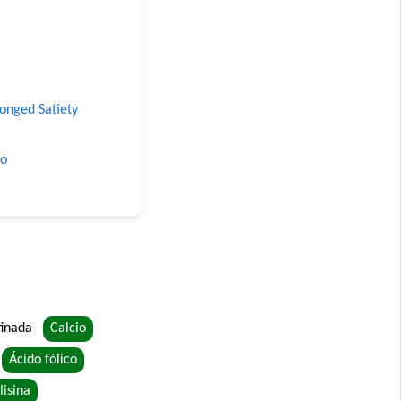
longed Satiety
ro
o
finada
Calcio
abor Carne, Pollo y
Ácido fólico
lisina