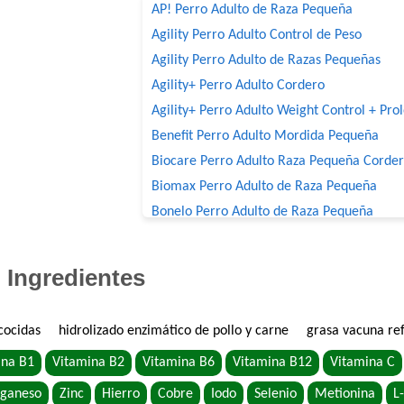
AP! Perro Adulto de Raza Pequeña
Agility Perro Adulto Control de Peso
Agility Perro Adulto de Razas Pequeñas
Agility+ Perro Adulto Cordero
Agility+ Perro Adulto Weight Control + Pro
Benefit Perro Adulto Mordida Pequeña
Biocare Perro Adulto Raza Pequeña Corde
Biomax Perro Adulto de Raza Pequeña
Bonelo Perro Adulto de Raza Pequeña
Bonzo Perro Adulto de Todos los Tamaños
Boorton Perro Adulto
Ingredientes
Brio Perro Adulto
Canican Arroz Saborizado para Perro Adult
cocidas
hidrolizado enzimático de pollo y carne
grasa vacuna re
Cari Amici Perro Adulto de Raza Pequeña S
Arroz
ina B1
Vitamina B2
Vitamina B6
Vitamina B12
Vitamina C
Company Perro Adulto
ganeso
Zinc
Hierro
Cobre
Iodo
Selenio
Metionina
L-