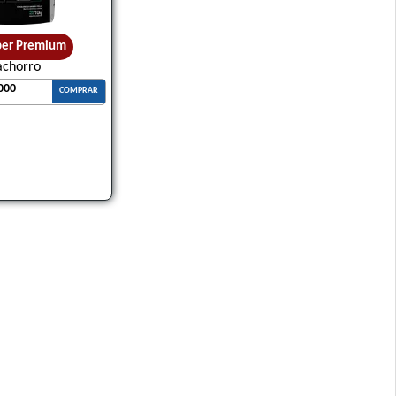
per Premium
achorro
000
COMPRAR
l de peso Pollo y Arroz
 Pequeñas
o Cerdo y Legumbres
Light Cordero y Arroz
 Razas Pequeñas
or Carne Y Vegetales