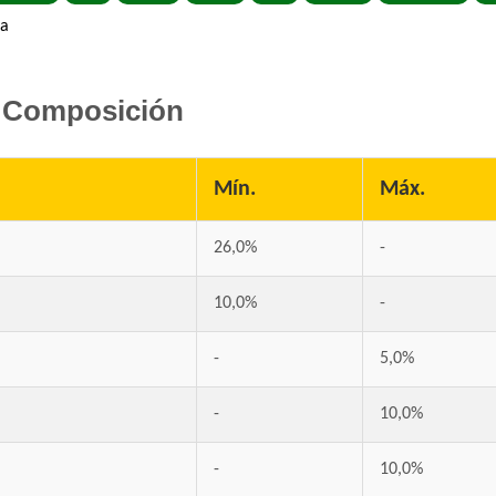
Deleita Perro Adulto de Raza Pequeña
na
Deleita Super Premium Perro Adulto Mord
Dog Chow Perro Adulto Mini
Dog Selection Criadores Adulto Raza Pequ
Composición
Dog Selection Etiqueta Negra Dermaprote
Dog Selection Etiqueta Negra Raza Pequeñ
Mín.
Máx.
Dog Selection Premium Adultos Raza Pequ
Dogpro Adulto Mini
26,0%
-
Dogpro Mordida Pequeña
Dogpro Reduced Calories
10,0%
-
Dogui Perro Adulto
Dr. Cossia Solidario Perro Adulto
-
5,0%
Estampa Plus Perro Adulto de Razas peque
Eukanuba Adult Small Breed
-
10,0%
Eukanuba Fit Body Weight Control Small B
Evolution Super Premium Perro de Razas 
-
10,0%