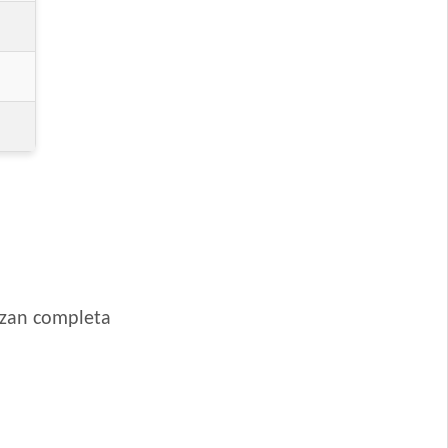
ero
 Pollo
izan completa
equeña