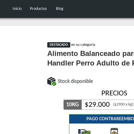
Inicio
Productos
Blog
en su categoría
DESTACADO
Alimento Balanceado par
Handler Perro Adulto de
Stock disponible
PRECIOS
$
29.000
10KG
($2900 x kg)
PAGO CONTRAREEMBO