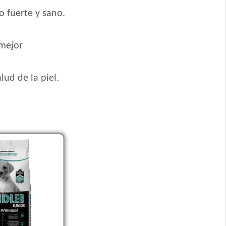
o fuerte y sano.
ueña
 mejor
as
lud de la piel.
s Pequeñas
rroz