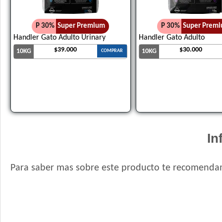
P 30%
Super Premium
P 30%
Super Prem
Handler Gato Adulto Urinary
Handler Gato Adulto
$39.000
$30.000
10KG
10KG
COMPRAR
In
Para saber mas sobre este producto te recomendam