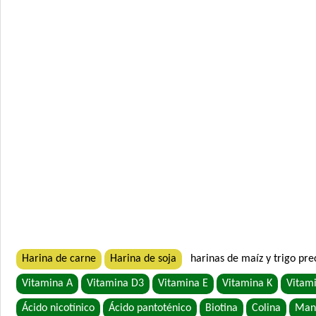
Harina de carne
Harina de soja
harinas de maíz y trigo pre
Vitamina A
Vitamina D3
Vitamina E
Vitamina K
Vitam
Ácido nicotínico
Ácido pantoténico
Biotina
Colina
Man