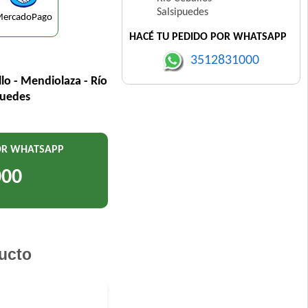
Salsipuedes
ercadoPago
HACÉ TU PEDIDO POR WHATSAPP
3512831000
llo - Mendiolaza - Río
puedes
POR WHATSAPP
000
ucto