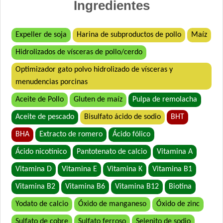
Ingredientes
Belcat Gato Adulto
Benefit Gato Adulto
Expeller de soja
Harina de subproductos de pollo
Maíz
Bonelo Gato Adulto
Hidrolizados de vísceras de pollo/cerdo
Bonelo Gato Adulto
Brio Gato Adulto
Optimizador gato polvo hidrolizado de vísceras y
Capitán Gato Adulto
menudencias porcinas
Cari Amici Gato Adulto Sabor Carne, Pollo y Atún
Aceite de Pollo
Gluten de maíz
Pulpa de remolacha
Cari Amici Gato Adulto Sabor Pescados
Aceite de pescado
Bisulfato ácido de sodio
BHT
Cat Chow Gato Adulto Sabor Carne y Pollo
BHA
Extracto de romero
Ácido fólico
Cat Chow Gato Adulto sabor Pescado y Pollo
Cat Chow Gato Esterilizado sabor Pescado con Defense Plus
Ácido nicotínico
Pantotenato de calcio
Vitamina A
Cat Selection Etiqueta Negra Urinay
Vitamina D
Vitamina E
Vitamina K
Vitamina B1
Catlike Adultos
Vitamina B2
Vitamina B6
Vitamina B12
Biotina
Catpro Adultos Ph Control
Yodato de calcio
Óxido de manganeso
Óxido de zinc
Catpro Castrados
Crianza Gato Adulto
Sulfato de cobre
Sulfato ferroso
Selenito de sodio