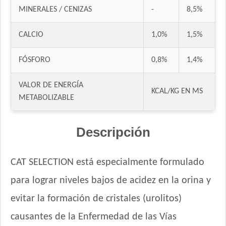
MINERALES / CENIZAS
-
8,5%
Felix Megamix Gato Adulto
Ganacat Gato Adulto Mix
CALCIO
1,0%
1,5%
Ganacat Gato Adulto sabor Pescado
Gandum Gato Adulto
FÓSFORO
0,8%
1,4%
Gati Gato Adulto sabor Carne y Pollo
Gati Gato Adulto sabor Pescado y Salmón a la Primavera
VALOR DE ENERGÍA
KCAL/KG EN MS
Gaucho Gato Pescado
METABOLIZABLE
Gooster Gato Adulto
Gran Campeón Gato Adulto
Descripción
Handler Gato Adulto
Handler Gato Adulto Urinary
CAT SELECTION está especialmente formulado
Infinity Gato Adulto
para lograr niveles bajos de acidez en la orina y
Iron Pet Gato Adulto
Jaspe Gato Adulto
evitar la formación de cristales (urolitos)
Jaspe Premium Gato Adulto
causantes de la Enfermedad de las Vías
Kedi Special Care