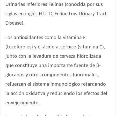
Urinarias Inferiores Felinas (conocida por sus
Keiko Gato Adulto Mix de Pescados
Ken-l Gato Adulto
siglas en inglés FLUTD, Feline Low Urinary Tract
Kongo Gato Adulto sabor Carne y Pollo
Disease).
Kongo Gato Adulto sabor Salmón y Atún
Maintenance Criadores Gato Adulto
Los antioxidantes como la vitamina E
Maussy Gatos Adultos Mix Pescado
(tocoferoles) y el ácido ascórbico (vitamina C),
Max Pet Gato Adulto
junto con la levadura de cerveza hidrolizada
Maxxium Gato Trucha Patagónica
Mi Amigo Gato Adulto
que constituye una importante fuente de β-
MisterPet Gato Adulto
glucanos y otros componentes funcionales,
Montañés Gato Adulto
refuerzan el sistema inmunológico retardando
Nature Gatos
Nature Gatos Urinary
la acción oxidativa y reduciendo los efectos del
NutriCare Gato Adulto
envejecimiento.
Nutribon Plus Gato Adulto
Nutribon XQ Gato Adulto