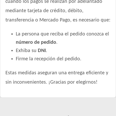
Whiskas Gato Adulto sabor Pescado
cuando los pagos se realizan por adelantado
Whiskas Gato Adulto sabor Pollo
mediante tarjeta de crédito, débito,
Whiskas Gato Adulto sabor Salmón
transferencia o Mercado Pago, es necesario que:
Zimpi Gato Adulto
La persona que reciba el pedido conozca el
número de pedido
.
Exhiba su
DNI
.
Firme la recepción del pedido.
Estas medidas aseguran una entrega eficiente y
sin inconvenientes. ¡Gracias por elegirnos!