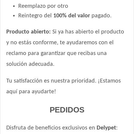
Reemplazo por otro
Suelto Gato
Reintegro del
100% del valor
pagado.
Top Nutrition Gato Adulto
Upper Crock Gato Adulto
Producto abierto:
Si ya has abierto el producto
Upper Crock Gato Castrado
Upper Crock Gato Urinary
y no estás conforme, te ayudaremos con el
Vagoneta Gato Adulto
reclamo para garantizar que recibas una
Vitalcan Balanced Gato Adulto
solución adecuada.
Vitalcan Balanced Gato Adulto Control de PH
Vitalcan Balanced Gato Adulto Control de Peso / Castrado
Tu satisfacción es nuestra prioridad. ¡Estamos
Vitalcan Balanced Natural Recipe Gato Sabor Carne Argentina
Seleccionada
aquí para ayudarte!
Vitalcan Balanced Natural Recipe Gato Sabor Cordero
Patagónico
PEDIDOS
Vitalcan Balanced Natural Recipe Gato Sabor Merluza
Vitalcan Balanced Natural Recipe Gato Sabor Pollo
Disfruta de beneficios exclusivos en
Delypet
:
Vitalcan Balanced Natural Recipe Gato Sabor Salmón