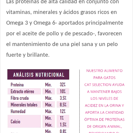
Las proteínas de alta calidad en conjunto con
Nutribon XQ Urinary
vitaminas, minerales y ácidos grasos ricos en
Nutrique Urinary Care Cat
Omega 3 y Omega 6- aportados principalmente
Nutrique Young Adult Cat Healthy Maintenance
Nutrique Young Adult Cat Sterilised / Healthy Weight
por el aceite de pollo y de pescado-, favorecen
Old Prince Equilibrium Gato Adulto
el mantenimiento de una piel sana y un pelo
Old Prince Equilibrium Gato Adulto Esterilizado
fuerte y brillante.
Old Prince Equilibrium Gato Adulto Urinario
Old Prince Premium Gato Adulto
Old Prince Proteínas Noveles Gato Adulto Cordero y Arroz
Integral
Old Prince Proteínas Noveles Gato Adulto Esterilizado Cordero
y Arroz Integral
One Gato Adulto Pollo y Salmón
Pachá Gato Sabor Pescado
Pampa Gato Adulto
Pipón Pipón Gato Adulto