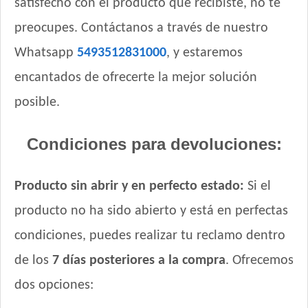
satisfecho con el producto que recibiste, no te
Royal Canin Gato Veterinary Urinary S/O
Royal Canin Gato Veterinary Calm
preocupes. Contáctanos a través de nuestro
Royal Canin Gato Veterinary Castrado Weight Control
Whatsapp
5493512831000
, y estaremos
Royal Canin Gato Veterinary Diabetic
encantados de ofrecerte la mejor solución
Royal Canin Gato Veterinary Hypoallergenic
Royal Canin Gato Veterinary Renal
posible.
Royal Canin Gato Veterinary Satiety Support Weight
Management
Condiciones para devoluciones:
Sabrositos Adultos Pescado
Sabrositos Gato Adulto Mix
Producto sin abrir y en perfecto estado:
Si el
Sieger Criadores Gato All in One
producto no ha sido abierto y está en perfectas
Sieger Gato Adulto
Sieger Gato Castrado Indoor
condiciones, puedes realizar tu reclamo dentro
Sieger Gato Dermaprotect
de los
7 días posteriores a la compra
. Ofrecemos
Sieger Gato Hairball & Stress Control
dos opciones:
Sieger Gato Reducido en Calorías
Sieger Gato Urinary