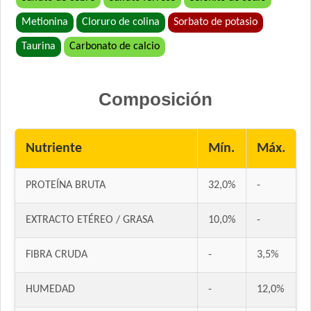
Deleita Gato Adulto
Metionina
Cloruro de colina
Sorbato de potasio
Deleita Super Premium Gato Adulto
Taurina
Carbonato de calcio
Eminent Gato Adulto
Estampa Plus Gato Adulto
Eukanuba Gato Adulto Top Condition
Composición
Evolution Gato Adulto
Exact Gato Adulto
Nutriente
Mín.
Máx.
Exact Premium Gato Adulto Urinario
Excellent Gato Adulto
PROTEÍNA BRUTA
32,0%
-
Excellent Gato Adulto Sterilized
Excellent Gato Adulto Urinary
EXTRACTO ETÉREO / GRASA
10,0%
-
Excellent Gato Adulto con Piel Sensible
Excellent Mantenimiento Gato Adulto
FIBRA CRUDA
-
3,5%
Fawna Gato Adulto
Fawna Gato Esterilizado
HUMEDAD
-
12,0%
Fawna Gato Urinario