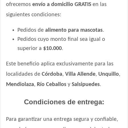
Vitalcan Balanced Natural Recipe Gato Sabor Trucha
ofrecemos
envío a domicilio GRATIS
en las
Patagónica
siguientes condiciones:
Vitalcan Complete Gato Adulto
Vitalcan Complete Gato adulto Castrado - Control de Peso
Pedidos de
alimento para mascotas
.
Vitalcan Complete Urinary Care
Pedidos cuyo monto final sea igual o
Vitalcan Premium Gato Adulto
superior a
$10.000
.
Vitalcan Premium Gato Adulto Salmón
Vitalcan Premium Gato Adulto Urinary
Este beneficio aplica exclusivamente para las
Vitalcan Therapy Feline Gastrointestinal Aid
Vitalcan Therapy Feline Hypoallergenic Care
localidades de
Córdoba
,
Villa Allende
,
Unquillo
,
Vitalcan Therapy Feline Obesity Management
Mendiolaza
,
Río Ceballos
y
Salsipuedes
.
Vitalcan Therapy Feline Renal Care
Vitalcan Therapy Feline Urinary Health
Condiciones de entrega:
Voraz Gato Adulto
Whiskas Gato Adulto Castrado
Para garantizar una entrega segura y confiable,
Whiskas Gato Adulto sabor Carne