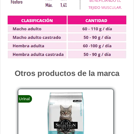
Pro Plan Gato Adulto
Pro Plan Gato Adulto Esterilizado con Carne de Salmón
Pro Plan Gato Adulto Live Clear Reductor de Alérgenos
Pro Plan Gato Adulto Piel & Estómago Sensible
Pro Plan Gato Adulto Urinary
Pro Plan Veterinary Diets Gato Adulto Gastrointestinal
Pro Plan Veterinary Diets Gato Adulto Renal Etapa Avanzada
Pro Plan Veterinary Diets Gato Adulto Urinary
Pro Plan Veterinary Diets Gato Adulto con Sobrepeso
Otros productos de la marca
Profesional Vet Gato Adulto
Profesional Vet Premium Gato Adulto
Profesional Vet Super Premium Gato Adulto Urinary
Urinal
Pupy Food Gato Adulto
Raza Gato Adulto sabor Carne, Pescado y Arroz
Raza Gato Adulto sabor Pescado
Raza Gato Adulto sabor Pollo y Leche