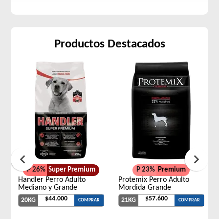
Productos Destacados
P 26%
Super Premium
P 23%
Premium
Handler Perro Adulto
Protemix Perro Adulto
Mediano y Grande
Mordida Grande
$44.000
$57.600
20KG
21KG
COMPRAR
COMPRAR