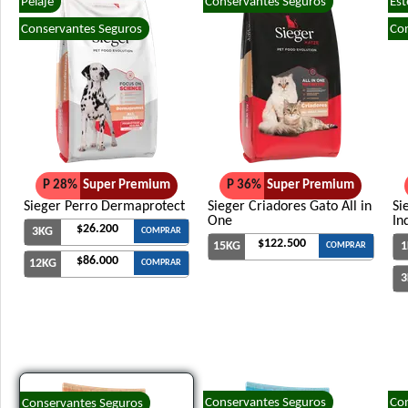
Pelaje
Conservantes Seguros
Est
Conservantes Seguros
Con
P 28%
Super Premium
P 36%
Super Premium
Sieger Perro Dermaprotect
Sieger Criadores Gato All in
Si
One
In
$26.200
3KG
COMPRAR
$122.500
15KG
1
COMPRAR
$86.000
12KG
COMPRAR
3
Conservantes Seguros
Con
Conservantes Seguros