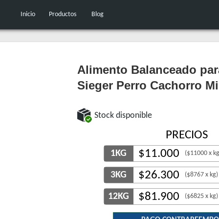
Inicio
Productos
Blog
Alimento Balanceado par
Sieger Perro Cachorro Mi
Stock disponible
PRECIOS
$
11.000
1KG
($11000 x kg
$
26.300
3KG
($8767 x kg)
$
81.900
12KG
($6825 x kg)