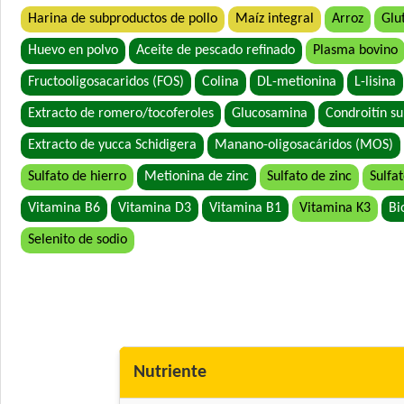
Harina de subproductos de pollo
Maíz integral
Arroz
Glu
Huevo en polvo
Aceite de pescado refinado
Plasma bovino
Fructooligosacaridos (FOS)
Colina
DL-metionina
L-lisina
Extracto de romero/tocoferoles
Glucosamina
Condroitín su
Extracto de yucca Schidigera
Manano-oligosacáridos (MOS)
Sulfato de hierro
Metionina de zinc
Sulfato de zinc
Sulfa
Vitamina B6
Vitamina D3
Vitamina B1
Vitamina K3
Bi
Selenito de sodio
Nutriente