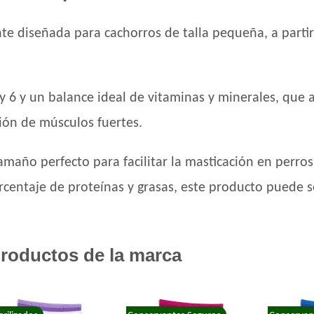
Nutribon Plus Perro Cachorro
Nutribon XQ Perro Cachorro
e diseñada para cachorros de talla pequeña, a partir
Nutrique Mother & Baby Dog
Nutrique Toy & Mini Puppy
Odwalla Perro Cachorro
y 6 y un balance ideal de vitaminas y minerales, que 
Old Prince Equilibrium Perro Cachorro Ra
Old Prince Proteínas Noveles Perro Cachor
ción de músculos fuertes.
Integral
One Perro Cachorro con Pollo y Carne
maño perfecto para facilitar la masticación en perros 
Pachá Perro Cachorro
centaje de proteínas y grasas, este producto puede se
Pampa Perro Cachorro
Pedigree Perro Cachorro Sabor Carne Y Po
Pro Plan Perro Cachorro Raza Pequeña
Profesional Vet Premium Perro Cachorro 
roductos de la marca
Protemix Perro Cachorro
Pupy Food Perro Cachorro
Royal Canin Club Performance Junior