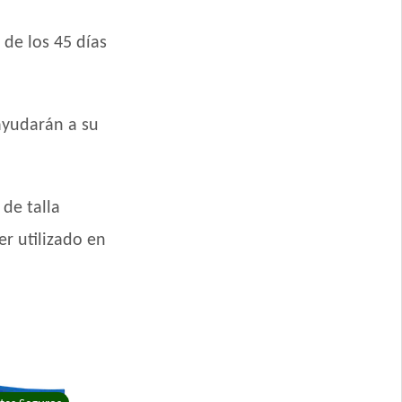
 de los 45 días
ayudarán a su
zas Pequeñas
ro Cordero y Arroz
de talla
r utilizado en
llo
Mordida Pequeña