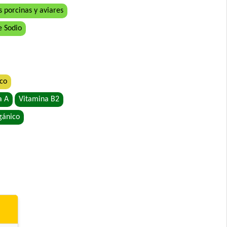
 porcinas y aviares
e Sodio
ico
o
a A
Vitamina B2
gánico