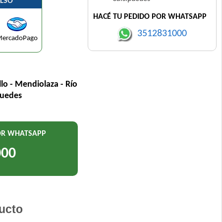
LSO
HACÉ TU PEDIDO POR WHATSAPP
3512831000
ercadoPago
llo - Mendiolaza - Río
puedes
POR WHATSAPP
000
ucto