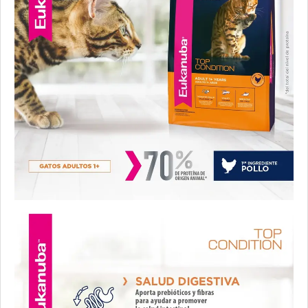
Jaspe Premium Gato Adulto
Kedi Special Care
Keiko Gato Adulto Mix de Pescados
Ken-l Gato Adulto
Kongo Gato Adulto sabor Carne y Pollo
Kongo Gato Adulto sabor Salmón y Atún
Maintenance Criadores Gato Adulto
Maussy Gatos Adultos Mix Pescado
Max Pet Gato Adulto
Maxxium Gato Trucha Patagónica
Mi Amigo Gato Adulto
MisterPet Gato Adulto
Montañés Gato Adulto
NutriCare Gato Adulto
Nutribon Plus Gato Adulto
Nutribon XQ Gato Adulto