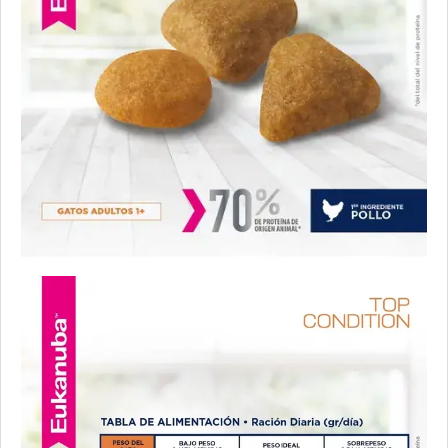
Pro Plan Gato Adulto Piel & Estómago Sensible
Pro Plan Gato Adulto Urinary
Pro Plan Veterinary Diets Gato Adulto Gastrointestinal
Pro Plan Veterinary Diets Gato Adulto Renal Etapa Avanzada
Pro Plan Veterinary Diets Gato Adulto Urinary
Pro Plan Veterinary Diets Gato Adulto con Sobrepeso
Profesional Vet Premium Gato Adulto
Profesional Vet Super Premium Gato Adulto Urinary
Pupy Food Gato Adulto
Raza Gato Adulto sabor Carne, Pescado y Arroz
Raza Gato Adulto sabor Pescado
Raza Gato Adulto sabor Pollo y Leche
Raza Gato Castrado
Royal Canin Gato Active 7+
Royal Canin Gato Care Appetite Control
Royal Canin Gato Care Digestive