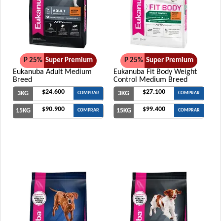
P 25%
Super Premium
P 25%
Super Premium
Eukanuba Adult Medium
Eukanuba Fit Body Weight
Breed
Control Medium Breed
$24.600
$27.100
3KG
3KG
COMPRAR
COMPRAR
$90.900
$99.400
15KG
15KG
COMPRAR
COMPRAR