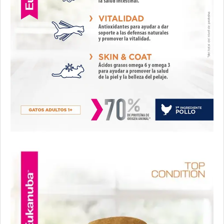
Nutribon XQ Urinary
Nutrique Urinary Care Cat
Nutrique Young Adult Cat Healthy Maintenance
Nutrique Young Adult Cat Sterilised / Healthy Weight
Old Prince Equilibrium Gato Adulto
Old Prince Equilibrium Gato Adulto Esterilizado
Old Prince Equilibrium Gato Adulto Urinario
Old Prince Premium Gato Adulto
Old Prince Proteínas Noveles Gato Adulto Cordero y Arroz
Integral
Old Prince Proteínas Noveles Gato Adulto Esterilizado Cordero
y Arroz Integral
Pampa Gato Adulto
Pipón Pipón Gato Adulto
Pro Plan Gato Adulto
Pro Plan Gato Adulto Esterilizado con Carne de Salmón
Pro Plan Gato Adulto Live Clear Reductor de Alérgenos