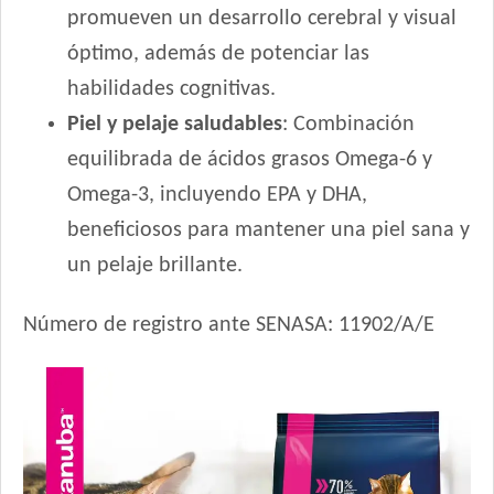
Fawna Gato Adulto
promueven un desarrollo cerebral y visual
Fawna Gato Esterilizado
óptimo, además de potenciar las
Fawna Gato Urinario
habilidades cognitivas.
Felix Megamix Gato Adulto
Piel y pelaje saludables
: Combinación
Ganacat Gato Adulto Mix
equilibrada de ácidos grasos Omega-6 y
Ganacat Gato Adulto sabor Pescado
Omega-3, incluyendo EPA y DHA,
Gandum Gato Adulto
Gati Gato Adulto sabor Carne y Pollo
beneficiosos para mantener una piel sana y
Gati Gato Adulto sabor Pescado y Salmón a la Primavera
un pelaje brillante.
Gaucho Gato Pescado
Gran Campeón Gato Adulto
Número de registro ante SENASA: 11902/A/E
Handler Gato Adulto
Handler Gato Adulto Urinary
Infinity Gato Adulto
Iron Pet Gato Adulto
Jaspe Gato Adulto