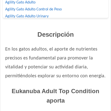
Agility Gato Adulto
Agility Gato Adulto Control de Peso
Agility Gato Adulto Urinary
Agility+ Gato Adulto Salmón
Agility+ Gato Weight Control + Prolonged Satiety
Descripción
Benefit Gato Adulto
Bonelo Gato Adulto
En los gatos adultos, el aporte de nutrientes
Bonelo Gato Adulto
precisos es fundamental para promover la
Brio Gato Adulto
Capitán Gato Adulto
vitalidad y potenciar su actividad diaria,
Cari Amici Gato Adulto Sabor Carne, Pollo y Atún
permitiéndoles explorar su entorno con energía.
Cari Amici Gato Adulto Sabor Pescados
Cat Chow Gato Adulto Sabor Carne y Pollo
Eukanuba Adult Top Condition
Cat Chow Gato Adulto sabor Pescado y Pollo
aporta
Cat Chow Gato Esterilizado sabor Pescado con Defense Plus
Cat Selection Etiqueta Negra Urinay