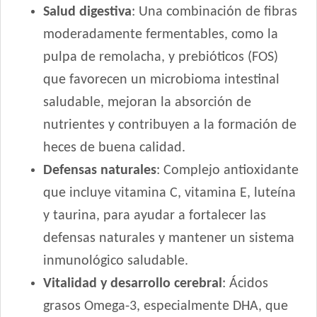
Cat Selection Premium Gato Adulto
Salud digestiva
: Una combinación de fibras
Catlike Adultos
moderadamente fermentables, como la
Catpro Adultos Ph Control
pulpa de remolacha, y prebióticos (FOS)
Catpro Castrados
que favorecen un microbioma intestinal
Crianza Gato Adulto
saludable, mejoran la absorción de
Deleita Gato Adulto
nutrientes y contribuyen a la formación de
Eminent Gato Adulto
Estampa Plus Gato Adulto
heces de buena calidad.
Evolution Gato Adulto
Defensas naturales
: Complejo antioxidante
Exact Gato Adulto
que incluye vitamina C, vitamina E, luteína
Exact Premium Gato Adulto Urinario
y taurina, para ayudar a fortalecer las
Excellent Gato Adulto
defensas naturales y mantener un sistema
Excellent Gato Adulto Sterilized
inmunológico saludable.
Excellent Gato Adulto Urinary
Vitalidad y desarrollo cerebral
: Ácidos
Excellent Gato Adulto con Piel Sensible
Excellent Mantenimiento Gato Adulto
grasos Omega-3, especialmente DHA, que