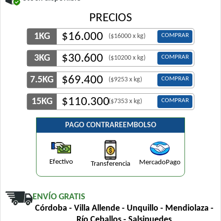
PRECIOS
$
16.000
1KG
COMPRAR
($16000 x kg)
$
30.600
3KG
COMPRAR
($10200 x kg)
$
69.400
7.5KG
COMPRAR
($9253 x kg)
$
110.300
15KG
COMPRAR
($7353 x kg)
PAGO CONTRAREEMBOLSO
Efectivo
MercadoPago
Transferencia
ENVÍO GRATIS
Córdoba - Villa Allende - Unquillo - Mendiolaza -
Río Ceballos - Salsipuedes