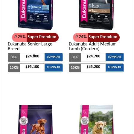
P 25%
Super Premium
P 24%
Super Premium
Eukanuba Senior Large
Eukanuba Adult Medium
Breed
Lamb (Cordero)
$24.800
$24.700
3KG
3KG
COMPRAR
COMPRAR
$95.100
$85.200
15KG
15KG
COMPRAR
COMPRAR