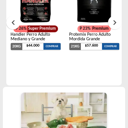
P 26%
Super Premium
P 23%
Premium
Handler Perro Adulto
Protemix Perro Adulto
Mediano y Grande
Mordida Grande
$44.000
$57.600
20KG
21KG
COMPRAR
COMPRAR