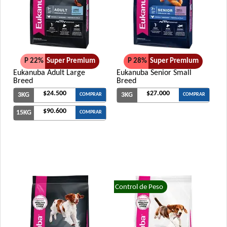
P 22%
Super Premium
P 28%
Super Premium
Eukanuba Adult Large
Eukanuba Senior Small
Breed
Breed
$24.500
$27.000
3KG
3KG
COMPRAR
COMPRAR
$90.600
15KG
COMPRAR
Control de Peso