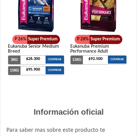
P 26%
Super Premium
P 28%
Super Premium
Eukanuba Senior Medium
Eukanuba Premium
Breed
Performance Adult
$26.300
$92.500
3KG
15KG
COMPRAR
COMPRAR
$95.900
15KG
COMPRAR
Información oficial
Para saber mas sobre este producto te