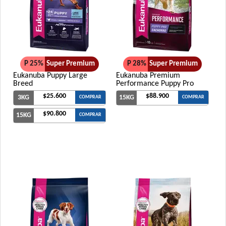
P 25%
Super Premium
P 28%
Super Premium
Eukanuba Puppy Large
Eukanuba Premium
Breed
Performance Puppy Pro
$25.600
$88.900
3KG
15KG
COMPRAR
COMPRAR
$90.800
15KG
COMPRAR