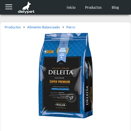
Inicio
Productos
Blog
Productos
>
Alimento Balanceado
>
Perro