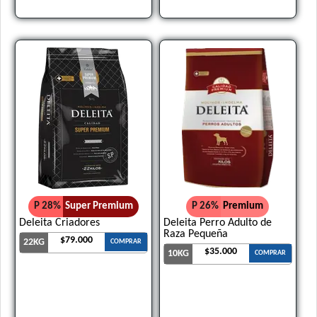
P 28%
Super Premium
P 26%
Premium
Deleita Criadores
Deleita Perro Adulto de
Raza Pequeña
$79.000
22KG
COMPRAR
$35.000
10KG
COMPRAR