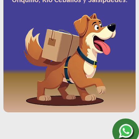
Unquillo
,
Río Ceballos
y
Salsipuedes
.