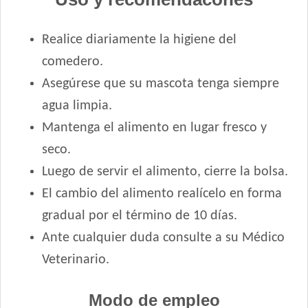
Royal Canin Perro Medium Puppy
Royal Canin Perro Medium Starter Mother & Babydog
Realice diariamente la higiene del
Royal Canin Perro Mini Puppy
comedero.
Royal Canin Perro Mini Starter
Asegúrese que su mascota tenga siempre
Royal Canin Perro Raza Boxer Puppy
agua limpia.
Royal Canin Perro Raza Bulldog Francés Puppy
Royal Canin Perro Raza Bulldog Inglés Puppy
Mantenga el alimento en lugar fresco y
Royal Canin Perro Raza Caniche Puppy
seco.
Royal Canin Perro Raza Golden Retriever Puppy
Luego de servir el alimento, cierre la bolsa.
Royal Canin Perro Raza Jack Russell Terrier Puppy
El cambio del alimento realícelo en forma
Royal Canin Perro Raza Labrador Retriever Puppy
gradual por el término de 10 días.
Royal Canin Perro Raza Ovejero Alemán Puppy
Ante cualquier duda consulte a su Médico
Royal Canin Perro Raza Pug Puppy
Veterinario.
Royal Canin Perro Raza Yorkshire Terrier Puppy
Royal Canin Perro Veterinary Gastrointestinal Canine Puppy
Modo de empleo
Sabrositos Cachorros Mix