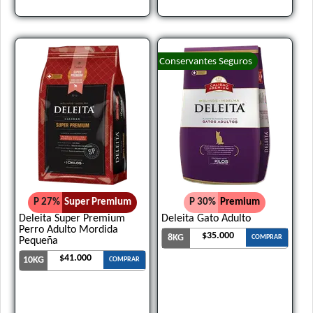
Conservantes Seguros
P 27%
Super Premium
P 30%
Premium
Deleita Super Premium
Deleita Gato Adulto
Perro Adulto Mordida
$35.000
8KG
COMPRAR
Pequeña
$41.000
10KG
COMPRAR