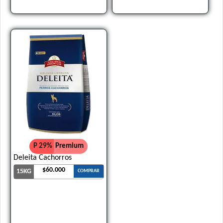
P 29%
Premium
Deleita Cachorros
$60.000
15KG
COMPRAR