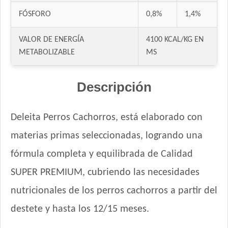
Nature Perro Cachorro Raza Grande
FÓSFORO
0,8%
1,4%
NutriCare Perro Cachorro
VALOR DE ENERGÍA
4100 KCAL/KG EN
Nutribon Plus Perro Cachorro
METABOLIZABLE
MS
Nutribon XQ Perro Cachorro
Nutrique Large Puppy
Descripción
Nutrique Mother & Baby Dog
Nutrique Toy & Mini Puppy
Odwalla Perro Cachorro
Deleita Perros Cachorros, está elaborado con
Old Prince Equilibrium Perro Cachorro Razas Medianas y
materias primas seleccionadas, logrando una
Grandes
Old Prince Equilibrium Perro Cachorro Razas Pequeñas
fórmula completa y equilibrada de Calidad
Old Prince Proteínas Noveles Perro Cachorro Cordero y Arroz
SUPER PREMIUM, cubriendo las necesidades
Integral
nutricionales de los perros cachorros a partir del
One Perro Cachorro con Pollo y Carne
Pachá Perro Cachorro
destete y hasta los 12/15 meses.
Pampa Perro Cachorro