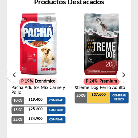
Productos Destacados
P 19%
Económico
P 24%
Premium
Pachá Adultos Mix Carne y
Xtreme Dog Perro Adulto
Pollo
$37.600
20KG
COMPRAR
$19.400
OFERTA
10KG
COMPRAR
$28.300
15KG
COMPRAR
$34.900
22KG
COMPRAR