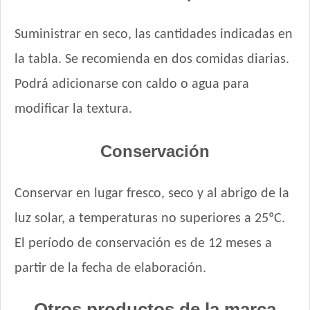
Sanno Súper Premium Puppies
Sieger Perro Cachorro Mini & Small
Suministrar en seco, las cantidades indicadas en
Sieger Perro Cachorro de Raza Mediana y Grande
la tabla. Se recomienda en dos comidas diarias.
Tiernitos Selection Cachorros
Podrá adicionarse con caldo o agua para
Top Nutrition Perro Cachorro Raza Grande
Top Nutrition Perro Cachorro Raza Mediana
modificar la textura.
Top Nutrition Perro Cachorro Raza Pequeña
Total Balance Ultra Pro Cachorros
Conservación
Total Khan Cachorro
Upper Crock Perro Cachorro
Conservar en lugar fresco, seco y al abrigo de la
Vagoneta Perro Cachorro
luz solar, a temperaturas no superiores a 25ºC.
Vitalcan Balanced Perro Cachorro Raza Grande
Vitalcan Balanced Perro Cachorro Raza Mediana
El período de conservación es de 12 meses a
Vitalcan Balanced Perro Cachorro Raza Pequeña
partir de la fecha de elaboración.
Vitalcan Complete Cachorros de Raza Mediana y Grande
Vitalcan Complete Cachorros de Raza Pequeña
Otros productos de la marca