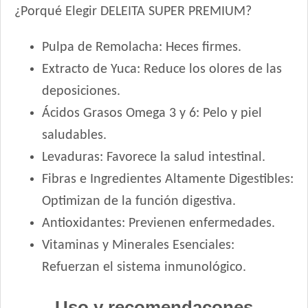
Pedigree Perro Cachorro Sabor Carne Y Pollo
¿Porqué Elegir DELEITA SUPER PREMIUM?
Pro Plan Perro Cachorro Raza Grande
Pulpa de Remolacha: Heces firmes.
Pro Plan Perro Cachorro Raza Mediana
Pro Plan Perro Cachorro Raza Pequeña
Extracto de Yuca: Reduce los olores de las
Profesional Vet Premium Perro Cachorro Mordida Grande
deposiciones.
Profesional Vet Premium Perro Cachorro Mordida Pequeña
Ácidos Grasos Omega 3 y 6: Pelo y piel
Protemix Perro Cachorro
saludables.
Provet Perro Cachorro Mediano y Grande
Levaduras: Favorece la salud intestinal.
Pupy Food Perro Cachorro
Fibras e Ingredientes Altamente Digestibles:
Raza Perro Cachorro sabor Carne, Cereales y Leche
Optimizan de la función digestiva.
Royal Canin Club Performance Junior
Royal Canin Perro Giant Junior
Antioxidantes: Previenen enfermedades.
Royal Canin Perro Giant Puppy
Vitaminas y Minerales Esenciales:
Royal Canin Perro Giant Starter Mother & Babydog
Refuerzan el sistema inmunológico.
Royal Canin Perro Maxi Puppy
Royal Canin Perro Maxi Starter Mother & Babydog
Uso y recomendacones