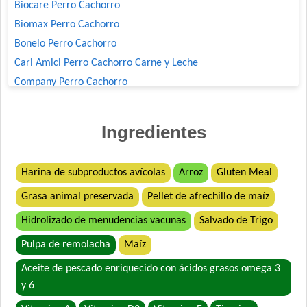
Biocare Perro Cachorro
Biomax Perro Cachorro
Bonelo Perro Cachorro
Cari Amici Perro Cachorro Carne y Leche
Company Perro Cachorro
Crianza Perro Cachorro
Deleita Cachorros
Ingredientes
Dog Chow Perro Cachorro
Dog Chow Perro Cachorro Mini
Harina de subproductos avícolas
Arroz
Gluten Meal
Dog Selection Criadores Cachorros
Grasa animal preservada
Pellet de afrechillo de maíz
Dog Selection Etiqueta Negra Cachorros
Dog Selection Premium Cachorros
Hidrolizado de menudencias vacunas
Salvado de Trigo
Dogui Perro Cachorro
Pulpa de remolacha
Maíz
Dr. Cossia Super Premium Dog Perro Cachorro Mordida
Grande
Aceite de pescado enriquecido con ácidos grasos omega 3
y 6
Estampa Plus Perro Cachorro
Eukanuba Premium Performance Puppy Pro