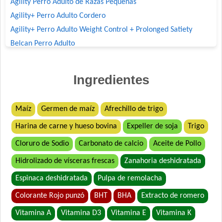
Agility Perro Adulto de Razas Pequeñas
Agility+ Perro Adulto Cordero
Agility+ Perro Adulto Weight Control + Prolonged Satiety
Belcan Perro Adulto
Benefit Perro Adulto Mordida Grande
Benefit Perro Adulto Mordida Pequeña
Ingredientes
Biocare Perro Adulto Cordero
Biocare Perro Adulto Raza Pequeña Cordero
Maíz
Germen de maíz
Afrechillo de trigo
Biomax Perro Adulto
Harina de carne y hueso bovina
Expeller de soja
Trigo
Biomax Perro Adulto de Raza Pequeña
Black Bones Perro Adulto
Cloruro de Sodio
Carbonato de calcio
Aceite de Pollo
Bonelo Perro Adulto de Raza Pequeña
Hidrolizado de vísceras frescas
Zanahoria deshidratada
Bonelo Perro Adulto de Razas Medianas y Grandes
Espinaca deshidratada
Pulpa de remolacha
Bonzo Perro Adulto de Todos los Tamaños
Colorante Rojo punzó
BHT
BHA
Extracto de romero
Boorton Perro Adulto
Brio Perro Adulto
Vitamina A
Vitamina D3
Vitamina E
Vitamina K