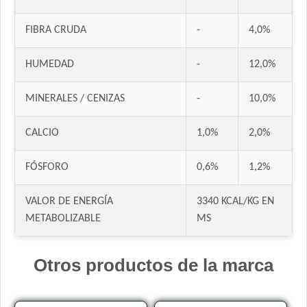
Dog Chow Perro Adulto Mini
FIBRA CRUDA
-
4,0%
Dog Selection Criadores Adulto
Dog Selection Criadores Adulto Hipoalergénico
HUMEDAD
-
12,0%
Dog Selection Criadores Adulto Raza Pequeña
Dog Selection Etiqueta Negra Dermaprotect
MINERALES / CENIZAS
-
10,0%
Dog Selection Etiqueta Negra Mediano y Grande
Dog Selection Etiqueta Negra Raza Pequeña
CALCIO
1,0%
2,0%
Dog Selection Premium Adultos
FÓSFORO
0,6%
1,2%
Dog Selection Premium Adultos Raza Pequeña
DogPro Perro Adulto
VALOR DE ENERGÍA
3340 KCAL/KG EN
Dogpro Adulto Mini
METABOLIZABLE
MS
Dogpro Mordida Pequeña
Dogpro Reduced Calories
Otros productos de la marca
Dogui Perro Adulto
Dr. Cossia Solidario Perro Adulto
Ducho Adultos