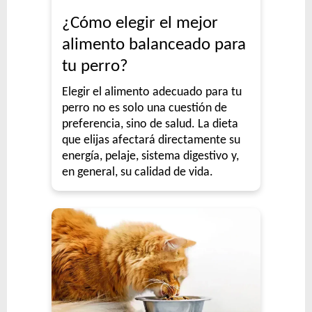
Royal Canin Perro Care Dermacomfort Medium
¿Cómo elegir el mejor
Royal Canin Perro Care Dermacomfort Mini
alimento balanceado para
Royal Canin Perro Care Weight Maxi
tu perro?
Royal Canin Perro Care Weight Medium
Royal Canin Perro Care Weight Mini
Elegir el alimento adecuado para tu
Royal Canin Perro Giant Adulto
perro no es solo una cuestión de
Royal Canin Perro Maxi Adulto
preferencia, sino de salud. La dieta
que elijas afectará directamente su
Royal Canin Perro Maxi Adulto +5
energía, pelaje, sistema digestivo y,
Royal Canin Perro Medium Adulto
en general, su calidad de vida.
Royal Canin Perro Mini Adulto
Royal Canin Perro Mini Indoor
Royal Canin Perro Raza Boxer Adult
Royal Canin Perro Raza Bulldog Francés Adulto
Royal Canin Perro Raza Bulldog Inglés Adulto
Royal Canin Perro Raza Caniche Adulto
Royal Canin Perro Raza Chihuahua Adulto