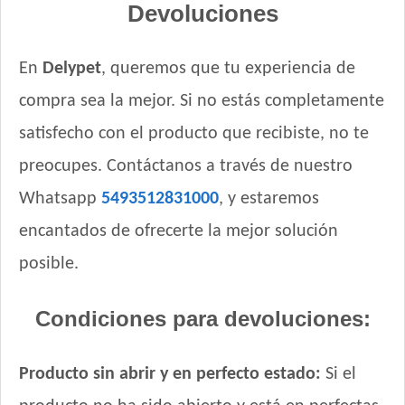
Devoluciones
Excellent Mantenimiento Perro Adulto
Excellent Perro Adulto Razas Medianas y Grandes
En
Delypet
, queremos que tu experiencia de
Excellent Perro Adulto Skin Care con Cordero
Excellent Perro Adulto con Sobrepeso
compra sea la mejor. Si no estás completamente
Excellent Perro Adulto de Razas Pequeñas
satisfecho con el producto que recibiste, no te
Fawna Perro Adulto Light
preocupes. Contáctanos a través de nuestro
Fawna Perro Adulto Mordida Mediana y Grande
Whatsapp
5493512831000
, y estaremos
Fawna Perro Adulto Mordida Pequeña
Ganacan Perro Adulto Mix Carne, Hígado y Pollo
encantados de ofrecerte la mejor solución
Ganacan Perro Adulto sabor Carne
posible.
Gandum Perro Adulto
Gaucho Perro Adulto
Condiciones para devoluciones:
Gooster Perro Adulto
Gooster Prros Adultos de Razas Pequeñas
Producto sin abrir y en perfecto estado:
Si el
Gran Campeón Maintenance Perro Adulto Mordida Grande
Gran Campeón Perro Adulto Mordida Grande Carne, Pollo y