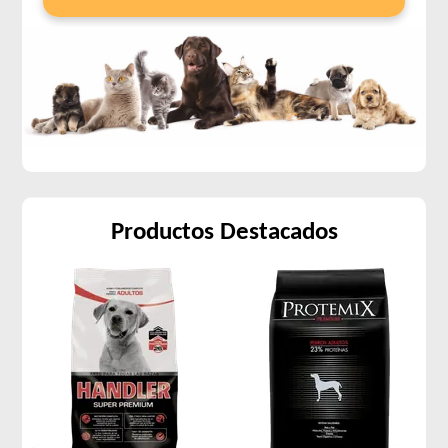
Pro Plan Perro Veterinary Diets Función Renal
Pro Plan Perro Veterinary Diets Gastrointestinal
Pro Plan Perro Veterinary Diets Movilidad Articular
Pro Plan Perro Veterinary Diets Neurológico Neurocare
Pro Plan Perro Veterinary Diets Obesidad
Pro Plan Perro Veterinary Diets Urinary
Profesional Vet Perro Adulto
Profesional Vet Premium Perro Adulto Mordida Grande
Productos Destacados
Profesional Vet Premium Perro Adulto Mordida Pequeña
Profesional Vet Super Premium Perro Adulto Bajas Calorías
Profesional Vet Super Premium Perro Adulto Cordero y Arroz
Protemix Perro Adulto Mordida Grande
Protemix Perro Adulto Mordida Pequeña
Provet Alta Performance Perro Adulto Grandes y Medianos
Provet Alta Performance Perro Adulto Mordida Pequeña
Provet Necesidades Especiales Perro Adulto Reducido en