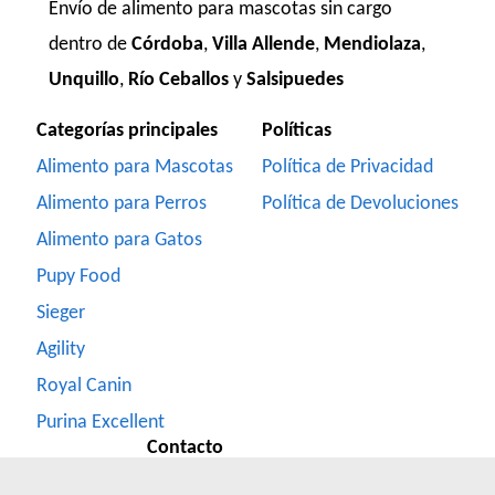
Envío de alimento para mascotas sin cargo
Vitalcan Therapy Canine Hypoallergenic Care
dentro de
Córdoba
,
Villa Allende
,
Mendiolaza
,
Vitalcan Therapy Canine Mobility AID
Unquillo
,
Río Ceballos
y
Salsipuedes
Vitalcan Therapy Canine Obesity Management
Vitalcan Therapy Canine Renal
Categorías principales
Políticas
Voraz Perros Adultos
Alimento para Mascotas
Política de Privacidad
Winy Adultos
Alimento para Perros
Política de Devoluciones
Xtreme Dog Criadores Perro Adulto
Xtreme Dog Perro Adulto
Alimento para Gatos
Zimpi Perro Adulto
Pupy Food
Sieger
Agility
Royal Canin
Purina Excellent
Contacto
Formulario de Contacto