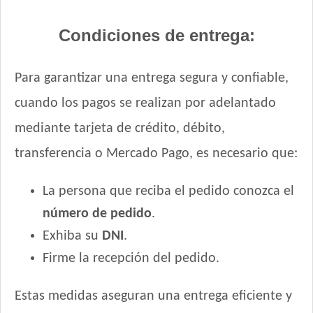
Manada Perro Adulto Mediano y Grande
Mapu Perro Adulto Mediano y Grande
Condiciones de entrega:
Master Crock Perro Adulto Raza Mediana y Grande
Max Pet Perro Adulto Mordida Grande
Para garantizar una entrega segura y confiable,
Max Pet Perro Adulto Mordida Pequeña
cuando los pagos se realizan por adelantado
Maxxium Perro Adulto Cordero Patagónico y Arroz
mediante tarjeta de crédito, débito,
Maxxium Perro Adulto Pollo de Campo y Arroz
MisterPet High Performance
transferencia o Mercado Pago, es necesario que:
MisterPet Perro Adulto Control de Peso
MisterPet Perro Adulto Mordida Grande
La persona que reciba el pedido conozca el
MisterPet Perro Adulto Mordida Pequeña
número de pedido
.
Montañés Perro Adulto Mordida Grande
Exhiba su
DNI
.
Natural Meat Perro Adulto
Firme la recepción del pedido.
Nature Perro Adulto Light
Nature Perro Adulto Medianos y Grandes
Estas medidas aseguran una entrega eficiente y
Nature Perro Adulto de Raza Pequeña