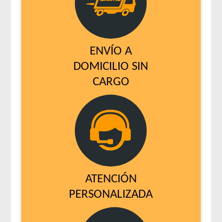
Old Prince Equilibrium Perro Adulto Razas Pequeñas
Old Prince Premium Adultos
Old Prince Premium Adultos Cordero y Arroz
Old Prince Proteínas Noveles Perro Adulto Cerdo y Legumbres
ENVÍO A
Naturales
DOMICILIO SIN
Old Prince Proteínas Noveles Perro Adulto Cordero y Arroz
Integral
CARGO
Old Prince Proteínas Noveles Perro Adulto Light Cordero y
Arroz Integral
Old Prince Proteínas Noveles Perro Adulto Razas Pequeñas
Cordero y Arroz Integral
One Perro Adulto Medianos y Grandes Pollo y Carne
One Perro Adulto Medianos y Grandes Pollo y Cordero
One Perro Adulto Mini con Pollo y Carne
ATENCIÓN
Origen Perro Adulto
PERSONALIZADA
Pachá Adultos Mix Carne y Pollo
Pachá Perro Adulto Cocktail