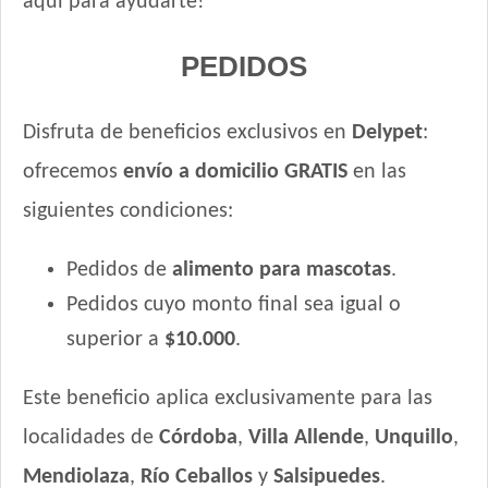
aquí para ayudarte!
Jaspe Perro Adulto Mordida Pequeña
Jaspe Premium Perro Adulto
PEDIDOS
Jaspe Premium Perro Adulto Mordida Pequeña
Jaspe Premium Perro Criadores
Disfruta de beneficios exclusivos en
Delypet
:
Keiko Max Perro Adulto Mediano y Grande
ofrecemos
envío a domicilio GRATIS
en las
Keiko Perro Adulto de Raza Mediana y Grande Mix
Keiko Perro Adulto de Raza Mediana y Grande sabor Carne
siguientes condiciones:
Keiko Perro Adulto de Raza Pequeña
Ken-L Perro Adulto de Raza Mediana y Grande
Pedidos de
alimento para mascotas
.
Ken-L Perro Adulto de Razas Pequeñas
Pedidos cuyo monto final sea igual o
Kongo Gold Perro Adulto Medianos y Grandes
superior a
$10.000
.
Kongo Gold Perro Adulto de Razas Pequeñas
Kongo Perro Adulto Medianos y Grandes
Este beneficio aplica exclusivamente para las
Kongo Perro Adulto de Razas Pequeñas
localidades de
Córdoba
,
Villa Allende
,
Unquillo
,
Maintenance Criadores Perro Adulto Carne y Pollo
Mendiolaza
,
Río Ceballos
y
Salsipuedes
.
Maintenance Criadores Perro Adulto Razas Pequeñas