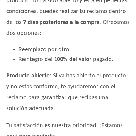
producto no ha sido abierto y está en perfectas
Cereales
condiciones, puedes realizar tu reclamo dentro
Gran Pastor Perro Criadores
de los
7 días posteriores a la compra
. Ofrecemos
HOP! Perro Adulto Mediano y Grande
HOP! Perro Adulto Pequeño
dos opciones:
Handler Perro Adulto Mediano y Grande
Handler Perro Adulto de Raza Pequeña
Reemplazo por otro
High Pro Criadores Perro Adulto
Reintegro del
100% del valor
pagado.
High Pro Perro Adulto Cordero
Infinity Adulto Razas Medianas y Grandes
Producto abierto:
Si ya has abierto el producto
Inﬁnity Perro Adulto de Raza Pequeña
y no estás conforme, te ayudaremos con el
Iron Pet Perro Adulto de Raza Pequeña
reclamo para garantizar que recibas una
Iron Pet Perro Adultos de Razas Medianas y Grandes
Iron Pet Premium Perro Adulto Mediano y Grande
solución adecuada.
Iron Pet Premium Perro Adulto de Raza Pequeña
Jager Perro Adulto
Tu satisfacción es nuestra prioridad. ¡Estamos
Jaspe Perro Adulto