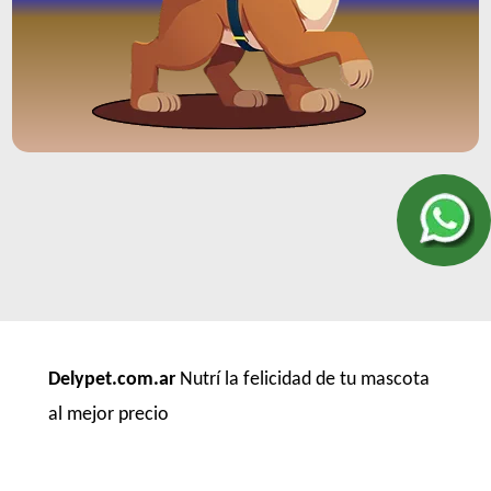
Vitalcan Balanced Natural Recipe Salmón Rosado
Vitalcan Balanced Perro Adulto Raza Gigante
Vitalcan Balanced Perro Adulto Raza Grande
Vitalcan Balanced Perro Adulto Raza Mediana
Vitalcan Balanced Perro Adulto Raza Pequeña
Vitalcan Complete Adultos de Raza Pequeña
Vitalcan Complete Control de Peso
Vitalcan Complete Perro Adulto de Raza Mediana y Grande
Vitalcan Premium Perro Adulto
Vitalcan Premium Perro Adulto Sabor Cordero
Vitalcan Premium Perro Adulto de Raza Pequeña
Vitalcan Premium Perro Adulto de Raza Pequeña Sabor
Delypet.com.ar
Nutrí la felicidad de tu mascota
Cordero
al mejor precio
Vitalcan Premium Perro Control de Peso
Vitalcan Therapy Canine Cardiac Health
Vitalcan Therapy Canine Gastrointestinal Aid