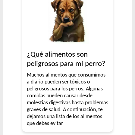
Sanno Premium Perro Adulto
Sanno Súper Premium Perro Adulto
Seguidor Perro Adulto Carne y Cereales
Sieger Criadores Perro All In One
Sieger Perro Adulto Raza Mediana y Grande
Sieger Perro Adulto Raza Pequeña
Sieger Perro Adulto Reducido en Calorías
¿Qué alimentos son
Sieger Perro Dermaprotect
peligrosos para mi perro?
Sieger Perro High Performance All Breeds
Muchos alimentos que consumimos
Smart Pet Criadores Perro Adulto
a diario pueden ser tóxicos o
Supereco Perro Adulto
peligrosos para los perros. Algunas
Tiernitos Selection Carne
comidas pueden causar desde
Tiernitos Selection Carne y Vegetales.
molestias digestivas hasta problemas
graves de salud. A continuación, te
Top Nutrition Perro Adulto Grain Free
dejamos una lista de los alimentos
Top Nutrition Perro Adulto Raza Grande
que debes evitar
Top Nutrition Perro Adulto Raza Mediana