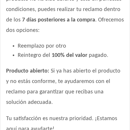
Royal Canin Perro Veterinary Diabetic Canine
condiciones, puedes realizar tu reclamo dentro
Royal Canin Perro Veterinary Gastrointestinal Canine
de los
7 días posteriores a la compra
. Ofrecemos
Royal Canin Perro Veterinary Gastrointestinal Canine
Moderate Calorie
dos opciones:
Royal Canin Perro Veterinary Gastrointestinal Low Fat
Royal Canin Perro Veterinary Hepatic Canine
Reemplazo por otro
Royal Canin Perro Veterinary Hypoallargenic Moderate
Reintegro del
100% del valor
pagado.
Calorie
Royal Canin Perro Veterinary Hypoallergenic
Producto abierto:
Si ya has abierto el producto
Royal Canin Perro Veterinary Mobility Large Dog
y no estás conforme, te ayudaremos con el
Royal Canin Perro Veterinary Mobility Support
reclamo para garantizar que recibas una
Royal Canin Perro Veterinary Renal Canine
Royal Canin Perro Veterinary Renal Special Canine
solución adecuada.
Royal Canin Perro Veterinary Satiety Support Weight
Management Canine
Tu satisfacción es nuestra prioridad. ¡Estamos
Royal Canin Perro Veterinary Urinary S/O
aquí para ayudarte!
Sabrositos Adultos Mix