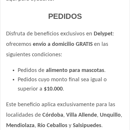
Sabrositos Perro Adulto Carne, Cereales y Vegetales
PEDIDOS
Sabrositos Perros Adultos Carne, Pollo y Cerdo
Sanno Premium Perro Adulto
Sanno Súper Premium Perro Adulto
Disfruta de beneficios exclusivos en
Delypet
:
Seguidor Perro Adulto Carne y Cereales
ofrecemos
envío a domicilio GRATIS
en las
Sieger Criadores Perro All In One
siguientes condiciones:
Sieger Perro Adulto Raza Mediana y Grande
Sieger Perro Adulto Reducido en Calorías
Pedidos de
alimento para mascotas
.
Sieger Perro Dermaprotect
Pedidos cuyo monto final sea igual o
Sieger Perro High Performance All Breeds
superior a
$10.000
.
Smart Pet Criadores Perro Adulto
Supereco Perro Adulto
Este beneficio aplica exclusivamente para las
Tiernitos Selection Carne
Top Nutrition Perro Adulto Grain Free
localidades de
Córdoba
,
Villa Allende
,
Unquillo
,
Top Nutrition Perro Adulto Raza Grande
Mendiolaza
,
Río Ceballos
y
Salsipuedes
.
Top Nutrition Perro Adulto Raza Mediana