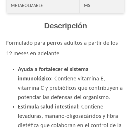
METABOLIZABLE
MS
Ganacan Perro Adulto Mix Carne, Hígado y Pollo
Ganacan Perro Adulto sabor Carne
Gandum Perro Adulto
Descripción
Gaucho Perro Adulto
Gooster Perro Adulto
Formulado para perros adultos a partir de los
Gran Campeón Maintenance Perro Adulto Mordida Grande
12 meses en adelante.
Gran Campeón Perro Adulto Mordida Grande Carne, Pollo y
Cereales
Ayuda a fortalecer el sistema
Gran Pastor Perro Criadores
HOP! Perro Adulto Mediano y Grande
inmunológico:
Contiene vitamina E,
Handler Perro Adulto Mediano y Grande
vitamina C y prebióticos que contribuyen a
High Pro Criadores Perro Adulto
potenciar las defensas del organismo.
High Pro Perro Adulto Cordero
Estimula salud intestinal:
Contiene
Infinity Adulto Razas Medianas y Grandes
levaduras, manano-oligosacáridos y fibra
Iron Pet Perro Adultos de Razas Medianas y Grandes
dietética que colaboran en el control de la
Iron Pet Premium Perro Adulto Mediano y Grande