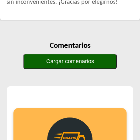
sin inconvenientes. ¡Gracias por elegirnos!
Vitalcan Balanced Perro Adulto Raza Grande
Vitalcan Balanced Perro Adulto Raza Mediana
Vitalcan Complete Control de Peso
Vitalcan Complete Perro Adulto de Raza Mediana y Grande
Vitalcan Premium Perro Adulto
Comentarios
Vitalcan Premium Perro Adulto Sabor Cordero
Vitalcan Premium Perro Control de Peso
Cargar comenarios
Vitalcan Therapy Canine Cardiac Health
Vitalcan Therapy Canine Gastrointestinal Aid
Vitalcan Therapy Canine Hypoallergenic Care
Vitalcan Therapy Canine Mobility AID
Vitalcan Therapy Canine Obesity Management
Vitalcan Therapy Canine Renal
Voraz Perros Adultos
Winy Adultos
Xtreme Dog Criadores Perro Adulto