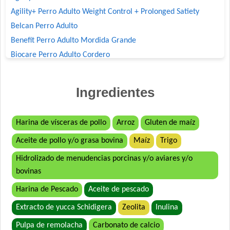
Agility+ Perro Adulto Weight Control + Prolonged Satiety
Belcan Perro Adulto
Benefit Perro Adulto Mordida Grande
Biocare Perro Adulto Cordero
Biomax Perro Adulto
Black Bones Perro Adulto
Ingredientes
Bonelo Perro Adulto de Razas Medianas y Grandes
Boorton Perro Adulto
Harina de vísceras de pollo
Arroz
Gluten de maíz
Brio Perro Adulto
Aceite de pollo y/o grasa bovina
Maíz
Trigo
Cacique Nahuel Perro Adulto
Can Active Perro Adulto Mordida Grande
Hidrolizado de menudencias porcinas y/o aviares y/o
Capitán Perro Adulto
bovinas
Cari Amici Perro Adulto Carne, Pollo y Vegetales
Harina de Pescado
Aceite de pescado
Cari Amici Perro Sabor Carnes Argentinas
Extracto de yucca Schidigera
Zeolita
Inulina
Company Perro Adulto
Pulpa de remolacha
Carbonato de calcio
Crianza Perro Adulto