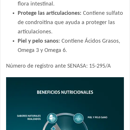
flora intestinal.
Jager Perro Adulto
Jaspe Perro Adulto
Protege las articulaciones:
Contiene sulfato
Jaspe Premium Perro Adulto
de condroitina que ayuda a proteger las
Jaspe Premium Perro Criadores
articulaciones.
Keiko Max Perro Adulto Mediano y Grande
Piel y pelo sanos:
Contiene Ácidos Grasos,
Keiko Perro Adulto de Raza Mediana y Grande Mix
Omega 3 y Omega 6.
Keiko Perro Adulto de Raza Mediana y Grande sabor Carne
Ken-L Perro Adulto de Raza Mediana y Grande
Número de registro ante SENASA: 15-295/A
Kongo Gold Perro Adulto Medianos y Grandes
Kongo Perro Adulto Medianos y Grandes
Maintenance Criadores Perro Adulto Carne y Pollo
Manada Perro Adulto Mediano y Grande
Mapu Perro Adulto Mediano y Grande
Master Crock Perro Adulto Raza Mediana y Grande
Max Pet Perro Adulto Mordida Grande
Maxxium Perro Adulto Cordero Patagónico y Arroz