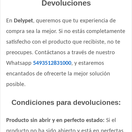
Devoluciones
Royal Canin Club Performance Weight Control Perro Adulto
Royal Canin Perro Care Dermacomfort Maxi
En
Delypet
, queremos que tu experiencia de
Royal Canin Perro Care Dermacomfort Medium
compra sea la mejor. Si no estás completamente
Royal Canin Perro Care Weight Maxi
Royal Canin Perro Care Weight Medium
satisfecho con el producto que recibiste, no te
Royal Canin Perro Giant Adulto
preocupes. Contáctanos a través de nuestro
Royal Canin Perro Maxi Adulto
Whatsapp
5493512831000
, y estaremos
Royal Canin Perro Maxi Adulto +5
Royal Canin Perro Medium Adulto
encantados de ofrecerte la mejor solución
Royal Canin Perro Raza Boxer Adult
posible.
Royal Canin Perro Raza Bulldog Inglés Adulto
Royal Canin Perro Raza Golden Retriever Adulto
Condiciones para devoluciones:
Royal Canin Perro Raza Labrador Retriever Adulto
Royal Canin Perro Raza Ovejero Alemán Adulto
Producto sin abrir y en perfecto estado:
Si el
Royal Canin Perro Veterinary Anallergenic Canine
producto no ha sido abierto y está en perfectas
Royal Canin Perro Veterinary Cardiac Canine