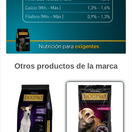
Nutrique Skin Sensitivity
Odwalla Perro Adulto
Old Prince Equilibrium Perro Adulto Control de peso Pollo y
Arroz
Old Prince Equilibrium Perro Adulto Medianos y Grandes
Old Prince Premium Adultos
Old Prince Premium Adultos Cordero y Arroz
Old Prince Proteínas Noveles Perro Adulto Cerdo y Legumbres
Otros productos de la marca
Naturales
Old Prince Proteínas Noveles Perro Adulto Cordero y Arroz
Integral
Old Prince Proteínas Noveles Perro Adulto Light Cordero y
Arroz Integral
One Perro Adulto Medianos y Grandes Pollo y Carne
One Perro Adulto Medianos y Grandes Pollo y Cordero
Origen Perro Adulto
Pachá Adultos Mix Carne y Pollo