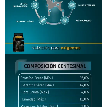
Maxxium Perro Adulto Pollo de Campo y Arroz
Mi Amigo Perro Adulto
MisterPet High Performance
MisterPet Perro Adulto Control de Peso
MisterPet Perro Adulto Mordida Grande
Montañés Perro Adulto Mordida Grande
Natural Meat Perro Adulto
Nature Perro Adulto Medianos y Grandes
NutriCare Perro Adulto Mediano y Grande
Nutribon Plus Perro Adulto Criadores
Nutribon Plus Perro Adulto Grande y Mediano
Nutribon XQ Adulto de Raza Mediana y Grande
Nutribon XQ Control de Peso
Nutrique Healthy Weight Dog
Nutrique Large Young Adult Dog
Nutrique Medium Young Adult Dog