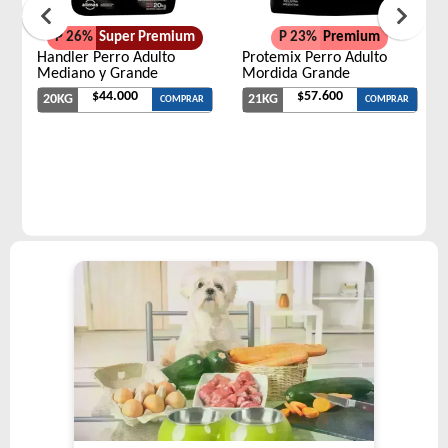
P 26%
Super Premium
P 23%
Premium
Handler Perro Adulto
Protemix Perro Adulto
Mediano y Grande
Mordida Grande
$44.000
$57.600
20KG
21KG
COMPRAR
COMPRAR