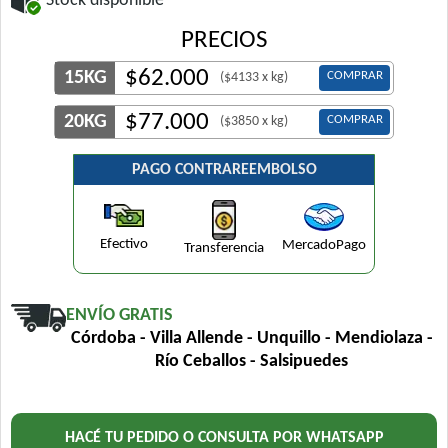
Stock disponible
PRECIOS
$
62.000
15KG
COMPRAR
($4133 x kg)
$
77.000
20KG
COMPRAR
($3850 x kg)
PAGO CONTRAREEMBOLSO
Efectivo
MercadoPago
Transferencia
ENVÍO GRATIS
Córdoba - Villa Allende - Unquillo - Mendiolaza -
Río Ceballos - Salsipuedes
HACÉ TU PEDIDO O CONSULTA POR WHATSAPP