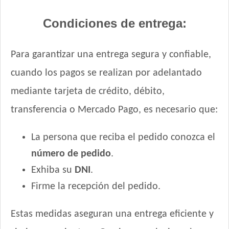
Top Nutrition Perro Vet Care Piel Sensible
Condiciones de entrega:
Total Balance Ultra Pro Perros Adultos
Total Khan Adulto de Raza Mediana y Grande
Para garantizar una entrega segura y confiable,
Upper Crock Perro Adulto
Upper Crock Perro Adulto Cerdo y Arroz
cuando los pagos se realizan por adelantado
Upper Crock Perro Adulto Criadores
mediante tarjeta de crédito, débito,
Vagoneta Gourmet Perro Adulto
transferencia o Mercado Pago, es necesario que:
Vagoneta Mix Perro Adulto
Valiant Criadores Perro Adulto
La persona que reciba el pedido conozca el
Vitalcan Balanced Natural Recipe Perro Sabor Carne
Argentina Seleccionada
número de pedido
.
Vitalcan Balanced Natural Recipe Perro Sabor Cerdo
Exhiba su
DNI
.
Vitalcan Balanced Natural Recipe Perro Sabor Cordero
Firme la recepción del pedido.
Vitalcan Balanced Natural Recipe Perro Sabor Pollo
Vitalcan Balanced Natural Recipe Salmón Rosado
Estas medidas aseguran una entrega eficiente y
Vitalcan Balanced Perro Adulto Raza Gigante