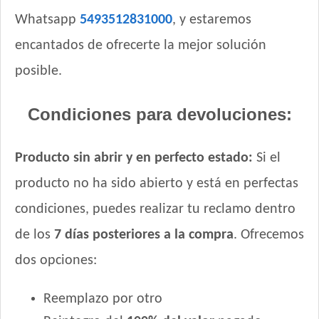
Vitalcan Balanced Perro Adulto Raza Grande
Whatsapp
5493512831000
, y estaremos
Vitalcan Balanced Perro Adulto Raza Mediana
encantados de ofrecerte la mejor solución
Vitalcan Complete Control de Peso
Vitalcan Complete Perro Adulto de Raza Mediana y Grande
posible.
Vitalcan Premium Perro Adulto
Vitalcan Premium Perro Adulto Sabor Cordero
Condiciones para devoluciones:
Vitalcan Premium Perro Control de Peso
Vitalcan Therapy Canine Cardiac Health
Producto sin abrir y en perfecto estado:
Si el
Vitalcan Therapy Canine Gastrointestinal Aid
producto no ha sido abierto y está en perfectas
Vitalcan Therapy Canine Hypoallergenic Care
Vitalcan Therapy Canine Mobility AID
condiciones, puedes realizar tu reclamo dentro
Vitalcan Therapy Canine Obesity Management
de los
7 días posteriores a la compra
. Ofrecemos
Vitalcan Therapy Canine Renal
dos opciones:
Voraz Perros Adultos
Winy Adultos
Reemplazo por otro
Xtreme Dog Criadores Perro Adulto