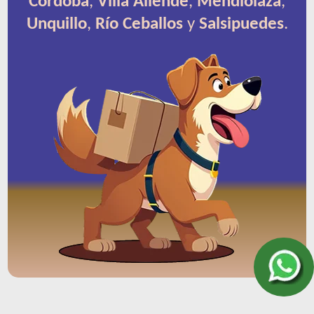
Córdoba
,
Villa Allende
,
Mendiolaza
,
Unquillo
,
Río Ceballos
y
Salsipuedes
.