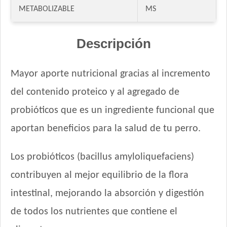
Fawna Perro Adulto Mordida Mediana y Grande
METABOLIZABLE
MS
Ganacan Perro Adulto Mix Carne, Hígado y Pollo
Ganacan Perro Adulto sabor Carne
Descripción
Gandum Perro Adulto
Gaucho Perro Adulto
Mayor aporte nutricional gracias al incremento
Gooster Perro Adulto
Gran Campeón Maintenance Perro Adulto Mordida Grande
del contenido proteico y al agregado de
Gran Campeón Perro Adulto Mordida Grande Carne, Pollo y
probióticos que es un ingrediente funcional que
Cereales
aportan beneficios para la salud de tu perro.
Gran Pastor Perro Criadores
HOP! Perro Adulto Mediano y Grande
Los probióticos (bacillus amyloliquefaciens)
Handler Perro Adulto Mediano y Grande
High Pro Criadores Perro Adulto
contribuyen al mejor equilibrio de la flora
High Pro Perro Adulto Cordero
intestinal, mejorando la absorción y digestión
Infinity Adulto Razas Medianas y Grandes
de todos los nutrientes que contiene el
Iron Pet Perro Adultos de Razas Medianas y Grandes