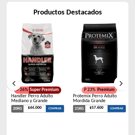
Productos Destacados
P 26%
Super Premium
P 23%
Premium
Handler Perro Adulto
Protemix Perro Adulto
Mediano y Grande
Mordida Grande
$44.000
$57.600
20KG
21KG
COMPRAR
COMPRAR