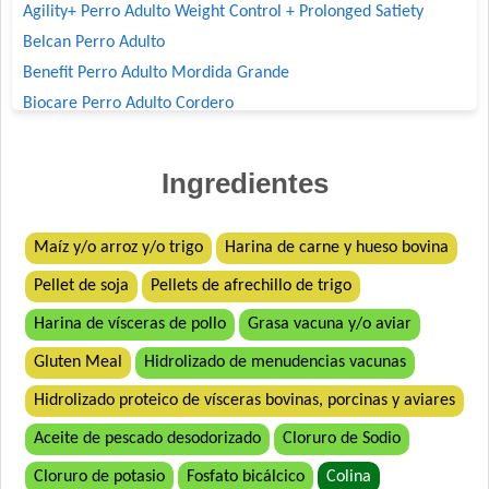
Agility+ Perro Adulto Weight Control + Prolonged Satiety
Belcan Perro Adulto
Benefit Perro Adulto Mordida Grande
Biocare Perro Adulto Cordero
Biomax Perro Adulto
Black Bones Perro Adulto
Ingredientes
Bonelo Perro Adulto de Razas Medianas y Grandes
Boorton Perro Adulto
Maíz y/o arroz y/o trigo
Harina de carne y hueso bovina
Brio Perro Adulto
Pellet de soja
Pellets de afrechillo de trigo
Cacique Nahuel Perro Adulto
Can Active Perro Adulto Mordida Grande
Harina de vísceras de pollo
Grasa vacuna y/o aviar
Capitán Perro Adulto
Gluten Meal
Hidrolizado de menudencias vacunas
Cari Amici Perro Adulto Carne, Pollo y Vegetales
Hidrolizado proteico de vísceras bovinas, porcinas y aviares
Cari Amici Perro Sabor Carnes Argentinas
Aceite de pescado desodorizado
Cloruro de Sodio
Company Perro Adulto
Crianza Perro Adulto
Cloruro de potasio
Fosfato bicálcico
Colina