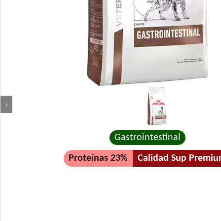
‹
Gastrointestinal
Proteínas 23%
Calidad Sup Premi