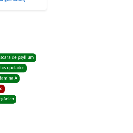
ro
scara de psyllium
tos quelados
itamina A
 Grandes
io
rgánico
o