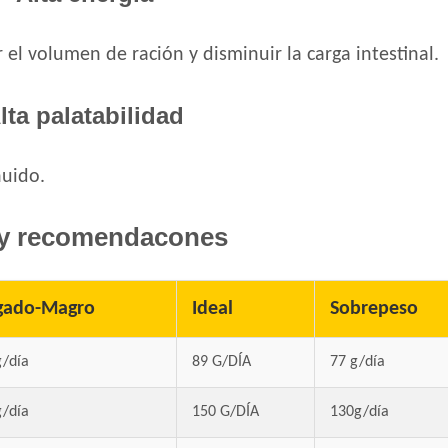
Estampa Plus Perro Adulto de Raza Media
Estampa Plus Perro Adulto de Razas peque
el volumen de ración y disminuir la carga intestinal.
Eukanuba Adult Large Breed
Eukanuba Adult Medium Breed
lta palatabilidad
Eukanuba Adult Medium Lamb (Cordero)
Eukanuba Adult Small Breed
nuido.
Eukanuba Fit Body Weight Control Large B
Eukanuba Fit Body Weight Control Mediu
y recomendacones
Eukanuba Fit Body Weight Control Small B
Eukanuba Premium Performance Adult
Evolution Super Premium Perro de Razas 
gado-Magro
Ideal
Sobrepeso
Evolution Super Premium Perro de Razas 
Exact Perro Adulto
g/día
89 G/DÍA
77 g/día
Exact Premium Perro Adulto
Excellent Mantenimiento Perro Adulto
g/día
150 G/DÍA
130g/día
Excellent Perro Adulto Razas Medianas y 