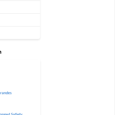
n
Grandes
longed Satiety