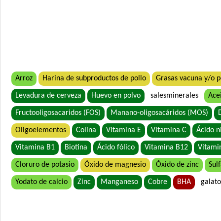
Arroz
Harina de subproductos de pollo
Grasas vacuna y/o p
Levadura de cerveza
Huevo en polvo
salesminerales
Acei
Fructooligosacaridos (FOS)
Manano-oligosacáridos (MOS)
Oligoelementos
Colina
Vitamina E
Vitamina C
Ácido n
Vitamina B1
Biotina
Ácido fólico
Vitamina B12
Vitami
Cloruro de potasio
Óxido de magnesio
Óxido de zinc
Sul
Yodato de calcio
Zinc
Manganeso
Cobre
BHA
galato