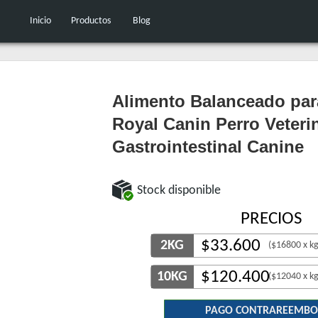
Inicio
Productos
Blog
Alimento Balanceado par
Royal Canin Perro Veteri
Gastrointestinal Canine
Stock disponible
PRECIOS
$
33.600
2KG
($16800 x kg
$
120.400
10KG
($12040 x kg
PAGO CONTRAREEMBO