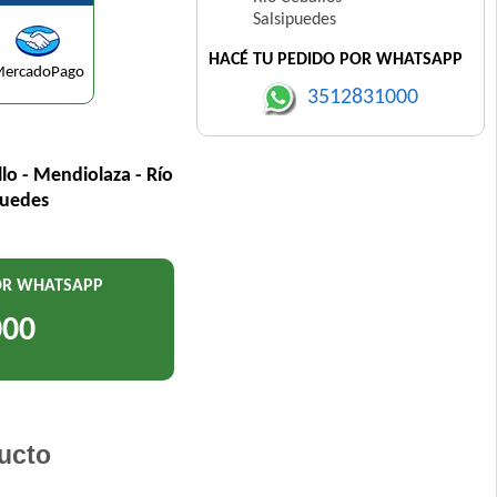
Salsipuedes
HACÉ TU PEDIDO POR WHATSAPP
ercadoPago
3512831000
llo - Mendiolaza - Río
puedes
POR WHATSAPP
000
ucto