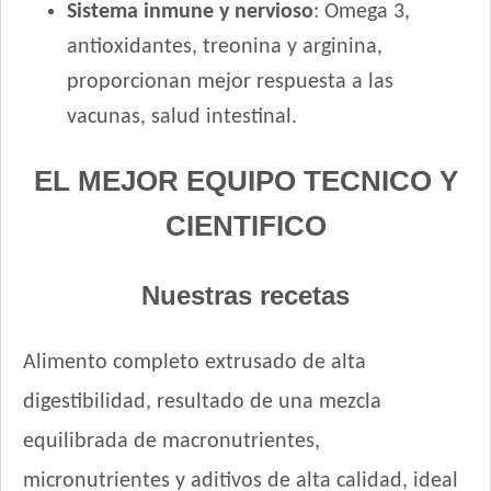
Royal Canin Perro Medium Puppy
Sistema inmune y nervioso
: Omega 3,
Royal Canin Perro Medium Starter Mother & Babydog
antioxidantes, treonina y arginina,
Royal Canin Perro Mini Puppy
proporcionan mejor respuesta a las
Royal Canin Perro Mini Starter
vacunas, salud intestinal.
Royal Canin Perro Raza Boxer Puppy
Royal Canin Perro Raza Bulldog Francés Puppy
EL MEJOR EQUIPO TECNICO Y
Royal Canin Perro Raza Bulldog Inglés Puppy
CIENTIFICO
Royal Canin Perro Raza Caniche Puppy
Royal Canin Perro Raza Golden Retriever Puppy
Royal Canin Perro Raza Jack Russell Terrier Puppy
Nuestras recetas
Royal Canin Perro Raza Labrador Retriever Puppy
Royal Canin Perro Raza Ovejero Alemán Puppy
Alimento completo extrusado de alta
Royal Canin Perro Raza Pug Puppy
digestibilidad, resultado de una mezcla
Royal Canin Perro Raza Yorkshire Terrier Puppy
Royal Canin Perro Veterinary Gastrointestinal Canine Puppy
equilibrada de macronutrientes,
Sabrositos Cachorros Mix
micronutrientes y aditivos de alta calidad, ideal