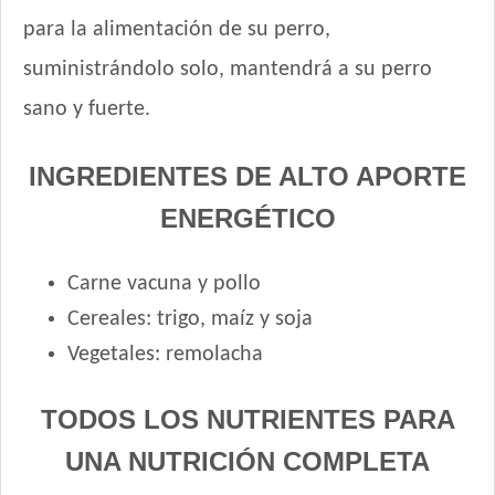
Sieger Perro Cachorro Mini & Small
para la alimentación de su perro,
Sieger Perro Cachorro de Raza Mediana y Grande
suministrándolo solo, mantendrá a su perro
Tiernitos Selection Cachorros
Top Nutrition Perro Cachorro Raza Grande
sano y fuerte.
Top Nutrition Perro Cachorro Raza Mediana
Top Nutrition Perro Cachorro Raza Pequeña
INGREDIENTES DE ALTO APORTE
Total Balance Ultra Pro Cachorros
ENERGÉTICO
Total Khan Cachorro
Upper Crock Perro Cachorro
Carne vacuna y pollo
Vagoneta Perro Cachorro
Cereales: trigo, maíz y soja
Vitalcan Balanced Perro Cachorro Raza Grande
Vitalcan Balanced Perro Cachorro Raza Mediana
Vegetales: remolacha
Vitalcan Balanced Perro Cachorro Raza Pequeña
Vitalcan Complete Cachorros de Raza Mediana y Grande
TODOS LOS NUTRIENTES PARA
Vitalcan Complete Cachorros de Raza Pequeña
UNA NUTRICIÓN COMPLETA
Vitalcan Premium Perro Cachorro