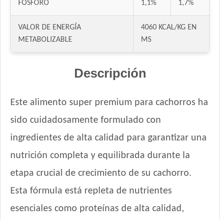
FÓSFORO
1,1%
1,7%
Nature Perro Cachorro Raza Grande
NutriCare Perro Cachorro
VALOR DE ENERGÍA
4060 KCAL/KG EN
Nutribon Plus Perro Cachorro
METABOLIZABLE
MS
Nutribon XQ Perro Cachorro
Nutrique Large Puppy
Descripción
Nutrique Mother & Baby Dog
Nutrique Toy & Mini Puppy
Este alimento super premium para cachorros ha
Odwalla Perro Cachorro
sido cuidadosamente formulado con
Old Prince Equilibrium Perro Cachorro Razas Medianas y
Grandes
ingredientes de alta calidad para garantizar una
Old Prince Equilibrium Perro Cachorro Razas Pequeñas
nutrición completa y equilibrada durante la
Old Prince Proteínas Noveles Perro Cachorro Cordero y Arroz
Integral
etapa crucial de crecimiento de su cachorro.
One Perro Cachorro con Pollo y Carne
Esta fórmula está repleta de nutrientes
Pachá Perro Cachorro
esenciales como proteínas de alta calidad,
Pampa Perro Cachorro