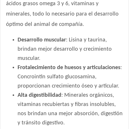
Pedigree Perro Cachorro Sabor Carne Y Pollo
ácidos grasos omega 3 y 6, vitaminas y
Pro Plan Perro Cachorro Raza Grande
minerales, todo lo necesario para el desarrollo
Pro Plan Perro Cachorro Raza Mediana
óptimo del animal de compañía.
Pro Plan Perro Cachorro Raza Pequeña
Profesional Vet Premium Perro Cachorro Mordida Grande
Desarrollo muscular
: Lisina y taurina,
Profesional Vet Premium Perro Cachorro Mordida Pequeña
brindan mejor desarrollo y crecimiento
Protemix Perro Cachorro
muscular.
Provet Perro Cachorro Mediano y Grande
Pupy Food Perro Cachorro
Frotalecimiento de huesos y articulaciones
:
Raza Perro Cachorro sabor Carne, Cereales y Leche
Concrointin sulfato glucosamina,
Royal Canin Club Performance Junior
proporcionan crecimiento óseo y articular.
Royal Canin Perro Giant Junior
Alta digestibilidad
: Minerales orgánicos,
Royal Canin Perro Giant Puppy
vitaminas recubiertas y fibras insolubles,
Royal Canin Perro Giant Starter Mother & Babydog
nos brindan una mejor absorción, digestión
Royal Canin Perro Maxi Puppy
y tránsito digestivo.
Royal Canin Perro Maxi Starter Mother & Babydog