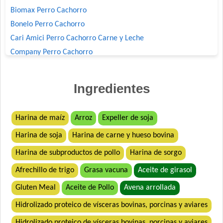
Biomax Perro Cachorro
Bonelo Perro Cachorro
Cari Amici Perro Cachorro Carne y Leche
Company Perro Cachorro
Crianza Perro Cachorro
Deleita Cachorros
Ingredientes
Deleita Super Premium Perro Cachorro
Dog Chow Perro Cachorro
Harina de maíz
Arroz
Expeller de soja
Dog Chow Perro Cachorro Mini
Harina de soja
Harina de carne y hueso bovina
Dog Selection Criadores Cachorros
Dog Selection Etiqueta Negra Cachorros
Harina de subproductos de pollo
Harina de sorgo
Dog Selection Premium Cachorros
Afrechillo de trigo
Grasa vacuna
Aceite de girasol
Dogui Perro Cachorro
Gluten Meal
Aceite de Pollo
Avena arrollada
Dr. Cossia Super Premium Dog Perro Cachorro Mordida
Grande
Hidrolizado proteico de vísceras bovinas, porcinas y aviares
Estampa Plus Perro Cachorro
Hidrolizado proteico de vísceras bovinas, porcinas y aviares