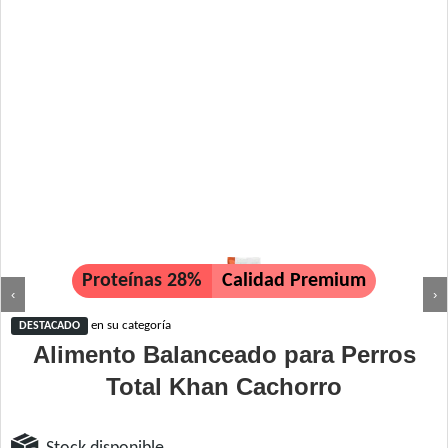
Proteínas 28%
Calidad Premium
‹
›
en su categoría
DESTACADO
Alimento Balanceado para Perros
Total Khan Cachorro