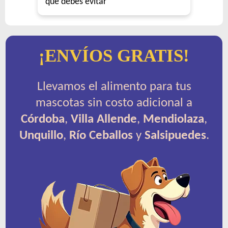
que debes evitar
¡ENVÍOS GRATIS!
Llevamos el alimento para tus
mascotas sin costo adicional a
Córdoba
,
Villa Allende
,
Mendiolaza
,
Unquillo
,
Río Ceballos
y
Salsipuedes
.