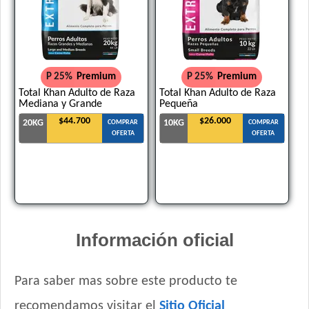
Voraz Cachorros
P 25%
Premium
P 25%
Premium
Total Khan Adulto de Raza
Total Khan Adulto de Raza
Mediana y Grande
Pequeña
$44.700
$26.000
20KG
10KG
COMPRAR
COMPRAR
OFERTA
OFERTA
Información oficial
Para saber mas sobre este producto te
recomendamos visitar el
Sitio Oficial