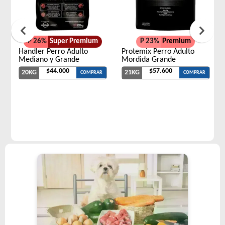
P 26%
Super Premium
P 23%
Premium
Handler Perro Adulto
Protemix Perro Adulto
Mediano y Grande
Mordida Grande
$44.000
$57.600
20KG
21KG
COMPRAR
COMPRAR