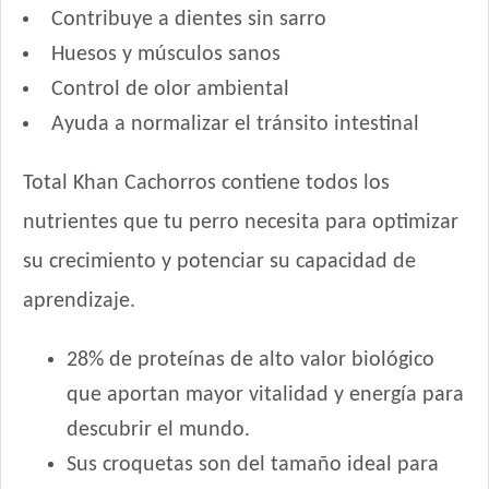
Contribuye a dientes sin sarro
Pedigree Perro Cachorro Sabor Carne Y Pollo
Huesos y músculos sanos
Pro Plan Perro Cachorro Raza Grande
Control de olor ambiental
Pro Plan Perro Cachorro Raza Mediana
Pro Plan Perro Cachorro Raza Pequeña
Ayuda a normalizar el tránsito intestinal
Profesional Vet Premium Perro Cachorro Mordida Grande
Profesional Vet Premium Perro Cachorro Mordida Pequeña
Total Khan Cachorros contiene todos los
Protemix Perro Cachorro
nutrientes que tu perro necesita para optimizar
Provet Perro Cachorro Mediano y Grande
su crecimiento y potenciar su capacidad de
Pupy Food Perro Cachorro
aprendizaje.
Raza Perro Cachorro sabor Carne, Cereales y Leche
Royal Canin Club Performance Junior
28% de proteínas de alto valor biológico
Royal Canin Perro Giant Junior
que aportan mayor vitalidad y energía para
Royal Canin Perro Giant Puppy
Royal Canin Perro Giant Starter Mother & Babydog
descubrir el mundo.
Royal Canin Perro Maxi Puppy
Sus croquetas son del tamaño ideal para
Royal Canin Perro Maxi Starter Mother & Babydog