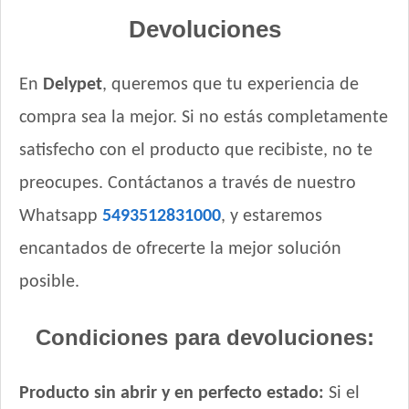
Royal Canin Perro Medium Starter Mother & Babydog
Devoluciones
Royal Canin Perro Mini Puppy
Royal Canin Perro Mini Starter
En
Delypet
, queremos que tu experiencia de
Royal Canin Perro Raza Boxer Puppy
Royal Canin Perro Raza Bulldog Francés Puppy
compra sea la mejor. Si no estás completamente
Royal Canin Perro Raza Bulldog Inglés Puppy
satisfecho con el producto que recibiste, no te
Royal Canin Perro Raza Caniche Puppy
preocupes. Contáctanos a través de nuestro
Royal Canin Perro Raza Golden Retriever Puppy
Royal Canin Perro Raza Jack Russell Terrier Puppy
Whatsapp
5493512831000
, y estaremos
Royal Canin Perro Raza Labrador Retriever Puppy
encantados de ofrecerte la mejor solución
Royal Canin Perro Raza Ovejero Alemán Puppy
posible.
Royal Canin Perro Raza Pug Puppy
Royal Canin Perro Raza Yorkshire Terrier Puppy
Condiciones para devoluciones:
Royal Canin Perro Veterinary Gastrointestinal Canine Puppy
Sabrositos Cachorros Mix
Sanno Súper Premium Puppies
Producto sin abrir y en perfecto estado:
Si el