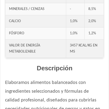
Eukanuba Puppy Large Breed
MINERALES / CENIZAS
-
8,5%
Eukanuba Puppy Medium Breed
Eukanuba Puppy Medium Lamb (Cordero)
CALCIO
1,0%
2,0%
Eukanuba Puppy Small Breed
Exact Perros Cachorros
FÓSFORO
1,0%
1,2%
Exact Premium Perro Cachorro
VALOR DE ENERGÍA
3457 KCAL/KG EN
Excellent Perro Cachorro Razas Medianas y Grandes
METABOLIZABLE
MS
Excellent Perro Cachorro de Raza Pequeña
Excellent Puppy Crecimiento
Descripción
Fawna Cachorro Mordida Mediana y Grande
Fawna Cachorro Mordida Pequeña
Ganacan Perro Cachorro Leche y Carne
Elaboramos alimentos balanceados con
HOP! Perro Cachorro Mediano y Grande
ingredientes seleccionados y fórmulas de
HOP! Perro Cachorro Pequeño
calidad profesional, diseñados para cubrirlas
Handler Perro Cachorro
Iron Pet Perro Cachorro