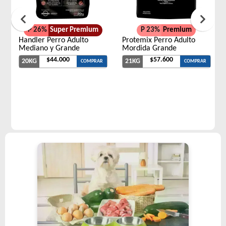
P 26%
Super Premium
P 23%
Premium
Handler Perro Adulto
Protemix Perro Adulto
Mediano y Grande
Mordida Grande
$44.000
$57.600
20KG
21KG
COMPRAR
COMPRAR