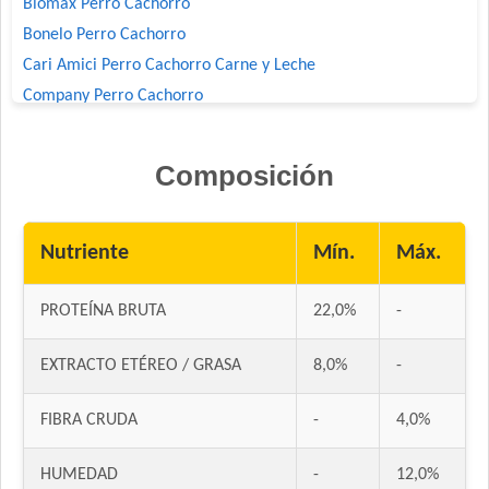
Biomax Perro Cachorro
Bonelo Perro Cachorro
Cari Amici Perro Cachorro Carne y Leche
Company Perro Cachorro
Crianza Perro Cachorro
Deleita Cachorros
Composición
Deleita Super Premium Perro Cachorro
Dog Chow Perro Cachorro
Dog Chow Perro Cachorro Mini
Nutriente
Mín.
Máx.
Dog Selection Criadores Cachorros
Dog Selection Etiqueta Negra Cachorros
PROTEÍNA BRUTA
22,0%
-
Dog Selection Premium Cachorros
EXTRACTO ETÉREO / GRASA
8,0%
-
Dogui Perro Cachorro
Dr. Cossia Super Premium Dog Perro Cachorro Mordida
FIBRA CRUDA
-
4,0%
Grande
Estampa Plus Perro Cachorro
HUMEDAD
-
12,0%
Eukanuba Premium Performance Puppy Pro