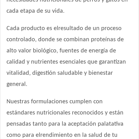
necesidades nutricionales de perros y gatos en
Jager Perro Cachorro
cada etapa de su vida.
Jaspe Premium Perro Cachorro
Ken-L Perro Cachorro de Raza Mediana y Grande
Cada producto es elresultado de un proceso
Ken-L Perro Cachorro de Razas Pequeñas
controlado, donde se combinan proteínas de
Kongo Gold Perro Cachorro Todas las Razas
alto valor biológico, fuentes de energía de
Kongo Perro Cachorro Todas las Razas
Maintenance Criadores Perro Cachorro
calidad y nutrientes esenciales que garantizan
Max Pet Perro Cachorro
vitalidad, digestión saludable y bienestar
Maxxium Perro Cachorro
general.
Maxxium Perrro Cachorro Pollo de Campo y Arroz
Mi Amigo Perro Cachorro
Nuestras formulaciones cumplen con
MisterPet Perro Cachorro
Montañés Perro Cachorro
estándares nutricionales reconocidos y están
Natural Meat Perro Cachorro
pensadas tanto para la aceptación palatativa
Nature Perro Cachorro Pequeño y Mediano
como para elrendimiento en la salud de tu
Nature Perro Cachorro Raza Grande