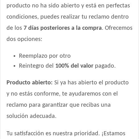
Sieger Perro Cachorro Mini & Small
producto no ha sido abierto y está en perfectas
Sieger Perro Cachorro de Raza Mediana y Grande
condiciones, puedes realizar tu reclamo dentro
Tiernitos Selection Cachorros
de los
7 días posteriores a la compra
. Ofrecemos
Top Nutrition Perro Cachorro Raza Grande
Top Nutrition Perro Cachorro Raza Mediana
dos opciones:
Top Nutrition Perro Cachorro Raza Pequeña
Total Balance Ultra Pro Cachorros
Reemplazo por otro
Total Khan Cachorro
Reintegro del
100% del valor
pagado.
Upper Crock Perro Cachorro
Vagoneta Perro Cachorro
Producto abierto:
Si ya has abierto el producto
Vitalcan Balanced Perro Cachorro Raza Grande
y no estás conforme, te ayudaremos con el
Vitalcan Balanced Perro Cachorro Raza Mediana
reclamo para garantizar que recibas una
Vitalcan Balanced Perro Cachorro Raza Pequeña
Vitalcan Complete Cachorros de Raza Mediana y Grande
solución adecuada.
Vitalcan Complete Cachorros de Raza Pequeña
Vitalcan Premium Perro Cachorro
Tu satisfacción es nuestra prioridad. ¡Estamos