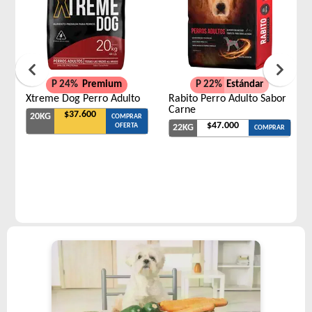
P 24%
Premium
P 22%
Estándar
Xtreme Dog Perro Adulto
Rabito Perro Adulto Sabor
Carne
$37.600
20KG
COMPRAR
$47.000
OFERTA
22KG
COMPRAR