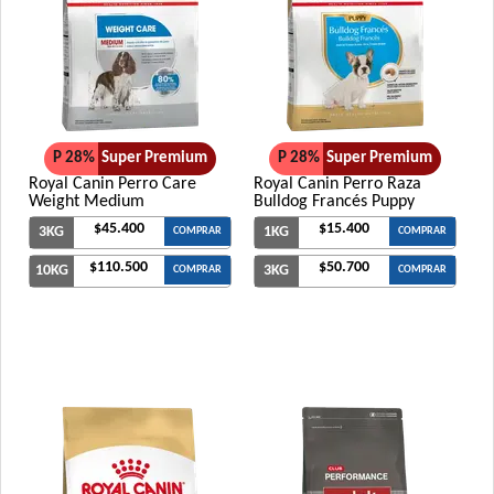
P 28%
Super Premium
P 28%
Super Premium
Royal Canin Perro Care
Royal Canin Perro Raza
Weight Medium
Bulldog Francés Puppy
$45.400
$15.400
3KG
1KG
COMPRAR
COMPRAR
$110.500
$50.700
10KG
3KG
COMPRAR
COMPRAR