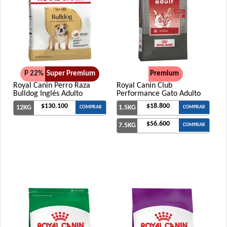
P 22%
Super Premium
Premium
Royal Canin Perro Raza
Royal Canin Club
Bulldog Inglés Adulto
Performance Gato Adulto
$130.100
$18.800
12KG
1.5KG
COMPRAR
COMPRAR
$56.600
7.5KG
COMPRAR