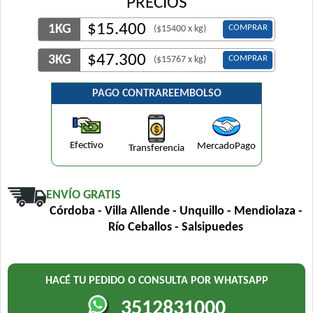
PRECIOS
$
15.400
1KG
COMPRAR
($15400 x kg)
$
47.300
3KG
COMPRAR
($15767 x kg)
PAGO CONTRAREEMBOLSO
Efectivo
MercadoPago
Transferencia
ENVÍO GRATIS
Córdoba - Villa Allende - Unquillo - Mendiolaza -
Río Ceballos - Salsipuedes
HACÉ TU PEDIDO O CONSULTA POR WHATSAPP
3512831000