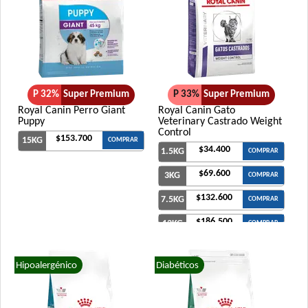
Xtreme Dog Perro Adulto
P 32%
Super Premium
P 33%
Super Premium
Royal Canin Perro Giant
Royal Canin Gato
Puppy
Veterinary Castrado Weight
Control
$153.700
15KG
COMPRAR
$34.400
1.5KG
COMPRAR
$69.600
3KG
COMPRAR
$132.600
7.5KG
COMPRAR
$186.500
12KG
COMPRAR
Hipoalergénico
Diabéticos