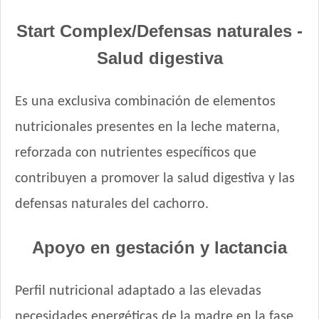
Maintenance Criadores Perro Cachorro
Max Pet Perro Cachorro
Start Complex/Defensas naturales -
Maxxium Perro Cachorro
Salud digestiva
Maxxium Perrro Cachorro Pollo de Campo y Arroz
Mi Amigo Perro Cachorro
Es una exclusiva combinación de elementos
MisterPet Perro Cachorro
Montañés Perro Cachorro
nutricionales presentes en la leche materna,
Natural Meat Perro Cachorro
reforzada con nutrientes específicos que
Nature Perro Adulto de Raza Pequeña
contribuyen a promover la salud digestiva y las
Nature Perro Cachorro Pequeño y Mediano
NutriCare Perro Cachorro
defensas naturales del cachorro.
Nutribon Plus Perro Adulto Pequeño
Nutribon Plus Perro Cachorro
Apoyo en gestación y lactancia
Nutribon XQ Control de Peso
Nutribon XQ Perro Cachorro
Perfil nutricional adaptado a las elevadas
Nutribon XQ Raza Pequeña
necesidades energéticas de la madre en la fase