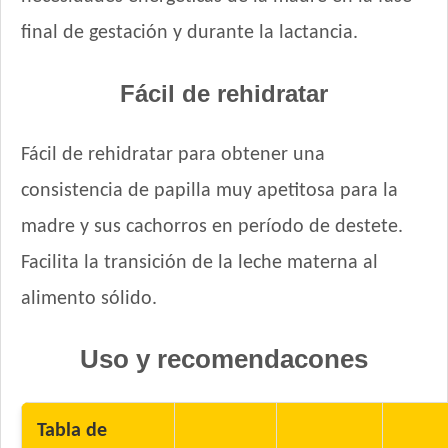
Nutrique Mother & Baby Dog
final de gestación y durante la lactancia.
Nutrique Toy & Mini Puppy
Odwalla Perro Adulto
Odwalla Perro Cachorro
Fácil de rehidratar
Old Prince Equilibrium Perro Adulto Razas Pequeñas
Old Prince Equilibrium Perro Cachorro Razas Pequeñas
Fácil de rehidratar para obtener una
Old Prince Proteínas Noveles Perro Adulto Cerdo y Legumbres
consistencia de papilla muy apetitosa para la
Naturales
Old Prince Proteínas Noveles Perro Adulto Light Cordero y
madre y sus cachorros en período de destete.
Arroz Integral
Facilita la transición de la leche materna al
Old Prince Proteínas Noveles Perro Adulto Razas Pequeñas
Cordero y Arroz Integral
alimento sólido.
Old Prince Proteínas Noveles Perro Cachorro Cordero y Arroz
Integral
Uso y recomendacones
One Perro Cachorro con Pollo y Carne
Pachá Perro Cachorro
Pampa Perro Cachorro
Tabla de
Pedigree Perro Adulto Razas Pequeñas Sabor Carne Y