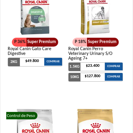
P 36%
Super Premium
P 18%
Super Premium
Royal Canin Gato Care
Royal Canin Perro
Digestive
Veterinary Urinary S/O
Ageing 7+
$49.800
2KG
COMPRAR
$23.400
1.5KG
COMPRAR
$127.800
10KG
COMPRAR
Control de Peso