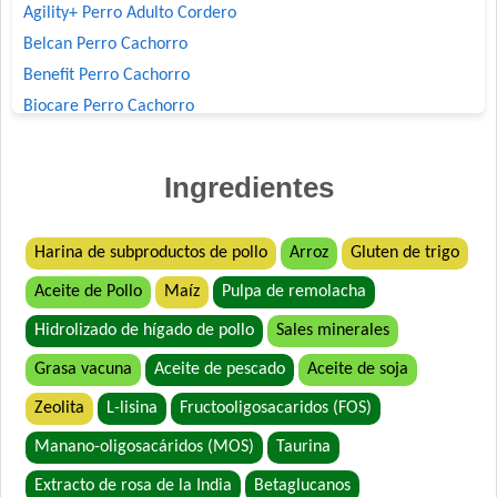
Agility+ Perro Adulto Cordero
Belcan Perro Cachorro
Benefit Perro Cachorro
Biocare Perro Cachorro
Biomax Perro Cachorro
Bonelo Perro Cachorro
Ingredientes
Cari Amici Perro Adulto de Raza Pequeña Sabor Carne, Pollo y
Arroz
Cari Amici Perro Cachorro Carne y Leche
Harina de subproductos de pollo
Arroz
Gluten de trigo
Company Perro Cachorro
Aceite de Pollo
Maíz
Pulpa de remolacha
Crianza Perro Cachorro
Hidrolizado de hígado de pollo
Sales minerales
Deleita Cachorros
Grasa vacuna
Aceite de pescado
Aceite de soja
Deleita Perro Adulto de Raza Pequeña
Deleita Super Premium Perro Adulto Mordida Pequeña
Zeolita
L-lisina
Fructooligosacaridos (FOS)
Deleita Super Premium Perro Cachorro
Manano-oligosacáridos (MOS)
Taurina
Dog Chow Perro Adulto Mini
Extracto de rosa de la India
Betaglucanos