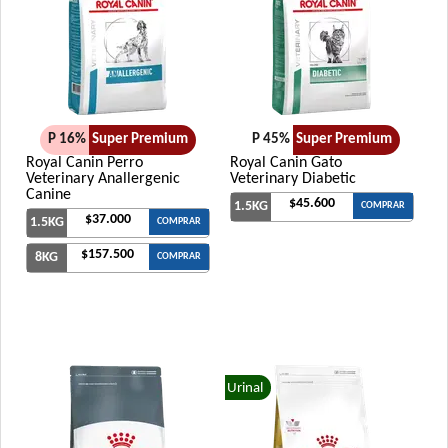
P 16%
Super Premium
P 45%
Super Premium
Royal Canin Perro
Royal Canin Gato
Veterinary Anallergenic
Veterinary Diabetic
Canine
$45.600
1.5KG
COMPRAR
$37.000
1.5KG
COMPRAR
$157.500
8KG
COMPRAR
Urinal