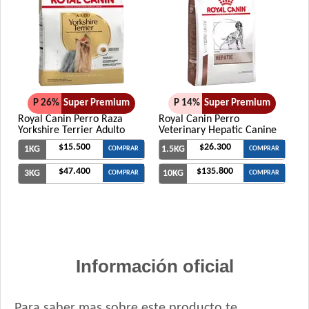
P 26%
Super Premium
P 14%
Super Premium
Royal Canin Perro Raza
Royal Canin Perro
Yorkshire Terrier Adulto
Veterinary Hepatic Canine
$15.500
$26.300
1KG
1.5KG
COMPRAR
COMPRAR
$47.400
$135.800
3KG
10KG
COMPRAR
COMPRAR
Información oficial
Para saber mas sobre este producto te