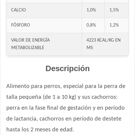
Gooster Prros Adultos de Razas Pequeñas
HOP! Perro Cachorro Pequeño
CALCIO
1,0%
1,5%
Handler Perro Cachorro
FÓSFORO
0,8%
1,2%
Inﬁnity Perro Adulto de Raza Pequeña
Iron Pet Perro Cachorro
VALOR DE ENERGÍA
4223 KCAL/KG EN
Jager Perro Cachorro
METABOLIZABLE
MS
Jaspe Perro Adulto Mordida Pequeña
Jaspe Premium Perro Cachorro
Descripción
Keiko Perro Adulto de Raza Pequeña
Ken-L Perro Adulto de Razas Pequeñas
Ken-L Perro Cachorro de Razas Pequeñas
Alimento para perros, especial para la perra de
Kongo Gold Perro Adulto de Razas Pequeñas
talla pequeña (de 1 a 10 kg) y sus cachorros:
Kongo Gold Perro Cachorro Todas las Razas
perra en la fase final de gestación y en período
Kongo Perro Adulto de Razas Pequeñas
de lactancia, cachorros en período de destete
Kongo Perro Cachorro Todas las Razas
Maintenance Criadores Perro Adulto Razas Pequeñas
hasta los 2 meses de edad.