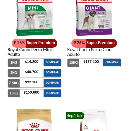
P 25%
Super Premium
P 26%
Super Premium
Royal Canin Perro Mini
Royal Canin Perro Giant
Adulto
Adulto
$14.200
$137.100
1KG
15KG
COMPRAR
COMPRAR
$40.700
3KG
COMPRAR
$92.200
7.5KG
COMPRAR
$150.800
15KG
COMPRAR
Hepático