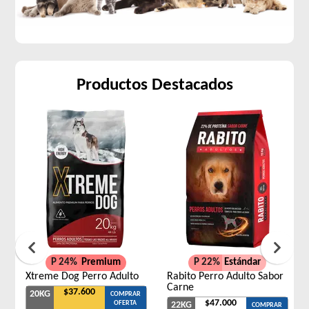
Productos Destacados
P 24%
Premium
P 22%
Estándar
Xtreme Dog Perro Adulto
Rabito Perro Adulto Sabor
Carne
$37.600
20KG
COMPRAR
$47.000
OFERTA
22KG
COMPRAR