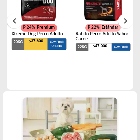
P 24%
Premium
P 22%
Estándar
Xtreme Dog Perro Adulto
Rabito Perro Adulto Sabor
Carne
$37.600
20KG
COMPRAR
$47.000
OFERTA
22KG
COMPRAR