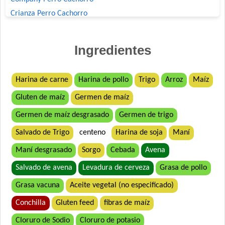
Crianza Perro Cachorro
Deleita Cachorros
Deleita Super Premium Perro Cachorro
Ingredientes
Dog Chow Perro Cachorro
Dog Selection Criadores Cachorros
Harina de carne
Harina de pollo
Trigo
Arroz
Maíz
Dog Selection Etiqueta Negra Cachorros
Gluten de maíz
Germen de maíz
Dog Selection Premium Cachorros
Dogui Perro Cachorro
Germen de maíz desgrasado
Germen de trigo
Dr. Cossia Super Premium Dog Perro Cachorro Mordida
Salvado de Trigo
centeno
Harina de soja
Maní
Grande
Estampa Plus Perro Cachorro
Maní desgrasado
Sorgo
Cebada
Avena
Eukanuba Premium Performance Puppy Pro
Salvado de avena
Levadura de cerveza
Grasa de pollo
Eukanuba Puppy Large Breed
Grasa vacuna
Aceite vegetal (no especificado)
Eukanuba Puppy Medium Breed
Conchilla
Gluten feed
fibras de maíz
Eukanuba Puppy Medium Lamb (Cordero)
Exact Perros Cachorros
Cloruro de Sodio
Cloruro de potasio