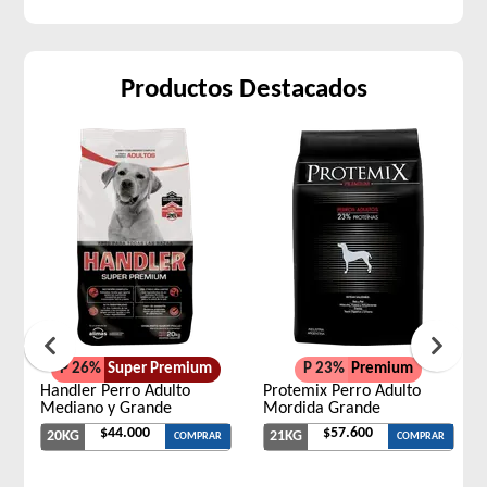
Productos Destacados
P 26%
Super Premium
P 23%
Premium
Handler Perro Adulto
Protemix Perro Adulto
Mediano y Grande
Mordida Grande
$44.000
$57.600
20KG
21KG
COMPRAR
COMPRAR