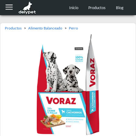
Inicio
Productos
Blog
Productos
>
Alimento Balanceado
>
Perro