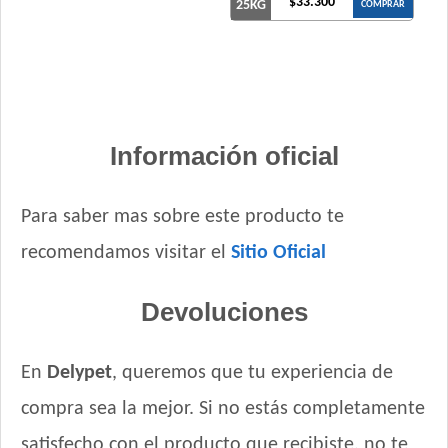
$33.300
Upper Crock Perro Cachorro
25KG
COMPRAR
Vagoneta Perro Cachorro
Vitalcan Balanced Perro Cachorro Raza Grande
Vitalcan Balanced Perro Cachorro Raza Mediana
Vitalcan Complete Cachorros de Raza Mediana y Grande
Vitalcan Premium Perro Cachorro
Información oficial
Para saber mas sobre este producto te
recomendamos visitar el
Sitio Oficial
Devoluciones
En
Delypet
, queremos que tu experiencia de
compra sea la mejor. Si no estás completamente
satisfecho con el producto que recibiste, no te