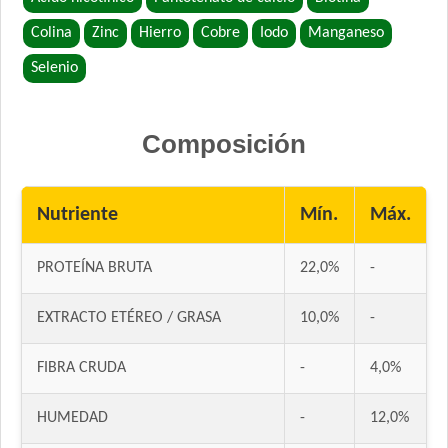
Maxxium Perrro Cachorro Pollo de Campo y Arroz
Colina
Zinc
Hierro
Cobre
Iodo
Manganeso
Mi Amigo Perro Cachorro
Selenio
MisterPet Perro Cachorro
Montañés Perro Cachorro
Natural Meat Perro Cachorro
Composición
Nature Perro Cachorro Pequeño y Mediano
Nature Perro Cachorro Raza Grande
Nutriente
Mín.
Máx.
NutriCare Perro Cachorro
Nutribon Plus Perro Cachorro
PROTEÍNA BRUTA
22,0%
-
Nutrique Large Puppy
Nutrique Mother & Baby Dog
EXTRACTO ETÉREO / GRASA
10,0%
-
Odwalla Perro Cachorro
Old Prince Equilibrium Perro Cachorro Razas Medianas y
FIBRA CRUDA
-
4,0%
Grandes
Old Prince Proteínas Noveles Perro Cachorro Cordero y Arroz
HUMEDAD
-
12,0%
Integral