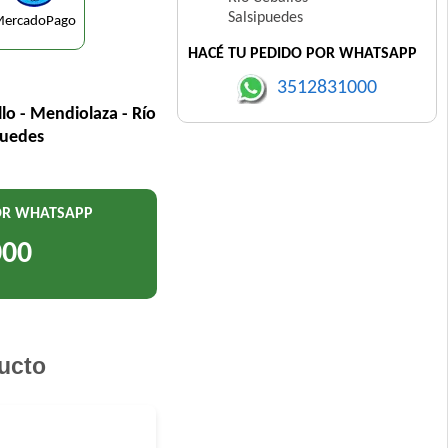
Salsipuedes
ercadoPago
HACÉ TU PEDIDO POR WHATSAPP
3512831000
llo - Mendiolaza - Río
puedes
POR WHATSAPP
000
ucto