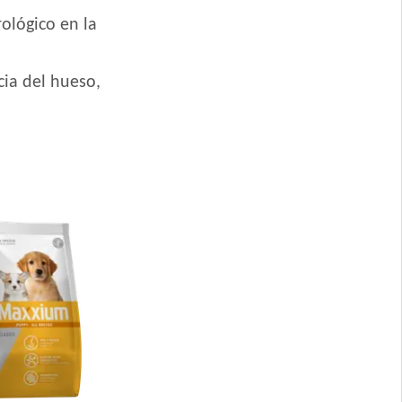
ológico en la
zas Pequeñas
ro Cordero y Arroz
cia del hueso,
llo
Mordida Grande
Mordida Pequeña