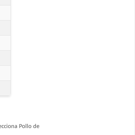
de
Grande
s
ecciona Pollo de