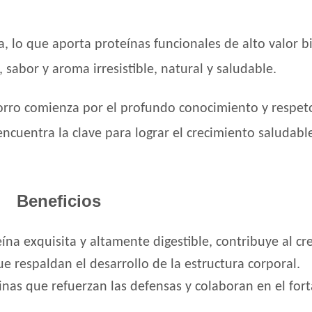
Max Pet Perro Cachorro
Maxxium Perro Cachorro
 lo que aporta proteínas funcionales de alto valor b
Mi Amigo Perro Cachorro
sabor y aroma irresistible, natural y saludable.
MisterPet Perro Cachorro
Montañés Perro Cachorro
orro comienza por el profundo conocimiento y respet
Natural Meat Perro Cachorro
encuentra la clave para lograr el crecimiento saludable
Nature Perro Cachorro Pequeño y Median
Nature Perro Cachorro Raza Grande
NutriCare Perro Cachorro
Nutribon Plus Perro Cachorro
Beneficios
Nutribon XQ Perro Cachorro
Nutrique Large Puppy
eína exquisita y altamente digestible, contribuye al c
Nutrique Mother & Baby Dog
e respaldan el desarrollo de la estructura corporal.
Nutrique Toy & Mini Puppy
inas que refuerzan las defensas y colaboran en el for
Odwalla Perro Cachorro
Old Prince Equilibrium Perro Cachorro Ra