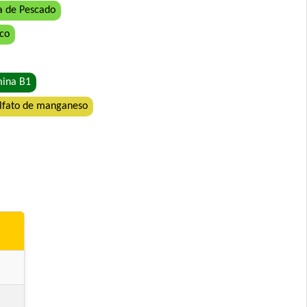
a de Pescado
ico
mina B1
lfato de manganeso
orro Mordida Grande
o
y Grandes