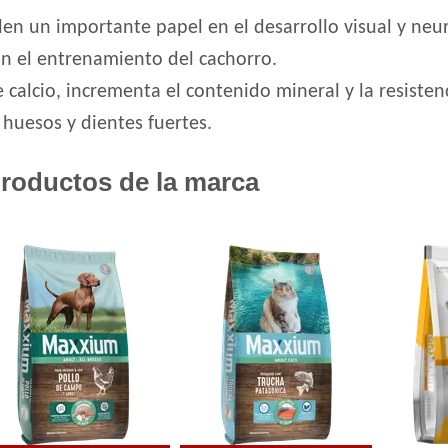
Grandes
len un importante papel en el desarrollo visual y neur
Old Prince Equilibrium Perro Cachorro Ra
itan el entrenamiento del cachorro.
Old Prince Proteínas Noveles Perro Cachor
calcio, incrementa el contenido mineral y la resisten
Integral
One Perro Cachorro con Pollo y Carne
huesos y dientes fuertes.
Pachá Perro Cachorro
Pampa Perro Cachorro
roductos de la marca
Pedigree Perro Cachorro Sabor Carne Y Po
Pro Plan Perro Cachorro Raza Grande
Pro Plan Perro Cachorro Raza Mediana
Pro Plan Perro Cachorro Raza Pequeña
Profesional Vet Premium Perro Cachorro 
Profesional Vet Premium Perro Cachorro 
Protemix Perro Cachorro
Provet Perro Cachorro Mediano y Grande
Pupy Food Perro Cachorro