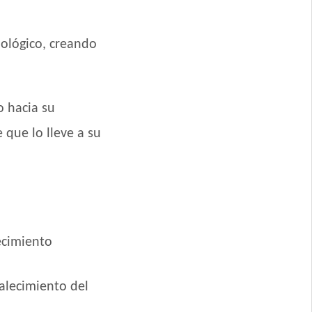
iológico, creando
o hacia su
 que lo lleve a su
o
recimiento
talecimiento del
zas Medianas y