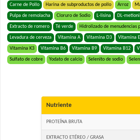
Carne de Pollo
Harina de subproductos de pollo
Arroz
Ma
Pulpa de remolacha
Cloruro de Sodio
L-lisina
DL-metion
Extracto de romero
Té verde
Hidrolizado de menudencias 
Levadura de cerveza
Vitamina A
Vitamina D3
Vitamina 
Vitamina K3
Vitamina B6
Vitamina B9
Vitamina B12
V
Sulfato de cobre
Yodato de calcio
Selenito de sodio
Selen
Nutriente
PROTEÍNA BRUTA
EXTRACTO ETÉREO / GRASA