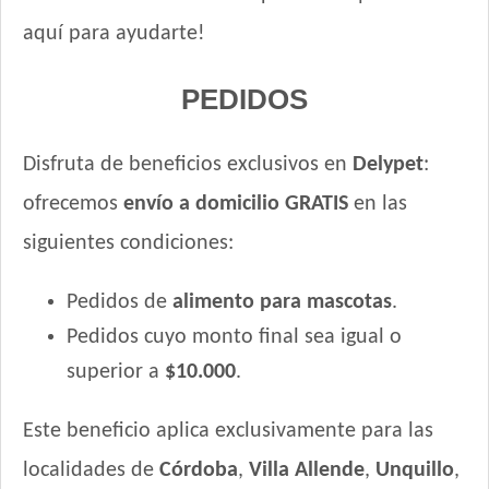
Sabrositos Perro Adulto Carne, Cereales y Vegetales
aquí para ayudarte!
Sabrositos Perros Adultos Carne, Pollo y Cerdo
Sanno Súper Premium Perro Adulto
PEDIDOS
Seguidor Perro Adulto Carne y Cereales
Sieger Criadores Perro All In One
Disfruta de beneficios exclusivos en
Delypet
:
Sieger Perro Adulto Raza Mediana y Grande
Sieger Perro Adulto Reducido en Calorías
ofrecemos
envío a domicilio GRATIS
en las
Sieger Perro Dermaprotect
siguientes condiciones:
Sieger Perro High Performance All Breeds
Smart Pet Criadores Perro Adulto
Pedidos de
alimento para mascotas
.
Supereco Perro Adulto
Pedidos cuyo monto final sea igual o
Tiernitos Selection Carne
superior a
$10.000
.
Top Nutrition Perro Adulto Grain Free
Top Nutrition Perro Adulto Raza Grande
Este beneficio aplica exclusivamente para las
Top Nutrition Perro Adulto Raza Mediana
localidades de
Córdoba
,
Villa Allende
,
Unquillo
,
Top Nutrition Perro Vet Care Piel Sensible