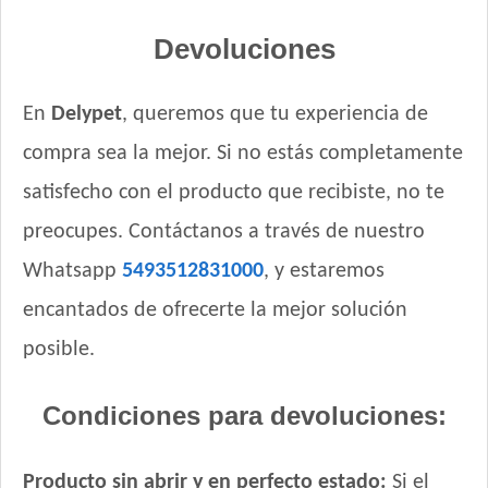
Royal Canin Club Performance Weight Control Perro Adulto
Royal Canin Perro Care Dermacomfort Maxi
Devoluciones
Royal Canin Perro Care Dermacomfort Medium
Royal Canin Perro Care Weight Maxi
En
Delypet
, queremos que tu experiencia de
Royal Canin Perro Care Weight Medium
compra sea la mejor. Si no estás completamente
Royal Canin Perro Giant Adulto
Royal Canin Perro Maxi Adulto
satisfecho con el producto que recibiste, no te
Royal Canin Perro Maxi Adulto +5
preocupes. Contáctanos a través de nuestro
Royal Canin Perro Medium Adulto
Whatsapp
5493512831000
, y estaremos
Royal Canin Perro Raza Boxer Adult
encantados de ofrecerte la mejor solución
Royal Canin Perro Raza Bulldog Inglés Adulto
Royal Canin Perro Raza Golden Retriever Adulto
posible.
Royal Canin Perro Raza Labrador Retriever Adulto
Royal Canin Perro Raza Ovejero Alemán Adulto
Condiciones para devoluciones:
Royal Canin Perro Veterinary Anallergenic Canine
Royal Canin Perro Veterinary Cardiac Canine
Producto sin abrir y en perfecto estado:
Si el