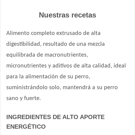
Mi Amigo Perro Adulto
Nuestras recetas
MisterPet High Performance
MisterPet Perro Adulto Control de Peso
Alimento completo extrusado de alta
MisterPet Perro Adulto Mordida Grande
Montañés Perro Adulto Mordida Grande
digestibilidad, resultado de una mezcla
Natural Meat Perro Adulto
equilibrada de macronutrientes,
Nature Perro Adulto Medianos y Grandes
micronutrientes y aditivos de alta calidad, ideal
NutriCare Perro Adulto Mediano y Grande
Nutribon Plus Perro Adulto Criadores
para la alimentación de su perro,
Nutribon Plus Perro Adulto Grande y Mediano
suministrándolo solo, mantendrá a su perro
Nutribon XQ Adulto de Raza Mediana y Grande
sano y fuerte.
Nutribon XQ Control de Peso
Nutrique Healthy Weight Dog
INGREDIENTES DE ALTO APORTE
Nutrique Large Young Adult Dog
ENERGÉTICO
Nutrique Medium Young Adult Dog
Nutrique Skin Sensitivity