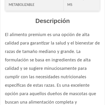
Ganacan Perro Adulto Mix Carne, Hígado y Pollo
METABOLIZABLE
MS
Ganacan Perro Adulto sabor Carne
Gandum Perro Adulto
Descripción
Gaucho Perro Adulto
Gooster Perro Adulto
Gran Campeón Maintenance Perro Adulto Mordida Grande
El alimento premium es una opción de alta
Gran Campeón Perro Adulto Mordida Grande Carne, Pollo y
calidad para garantizar la salud y el bienestar de
Cereales
razas de tamaño mediano y grande. La
Gran Pastor Perro Criadores
HOP! Perro Adulto Mediano y Grande
formulación se basa en ingredientes de alta
Handler Perro Adulto Mediano y Grande
calidad y se sugiere minuciosamente para
High Pro Criadores Perro Adulto
cumplir con las necesidades nutricionales
High Pro Perro Adulto Cordero
Infinity Adulto Razas Medianas y Grandes
específicas de estas razas. Es una excelente
Iron Pet Perro Adultos de Razas Medianas y Grandes
opción para aquellos dueños de mascotas que
Iron Pet Premium Perro Adulto Mediano y Grande
buscan una alimentación completa y
Jager Perro Adulto