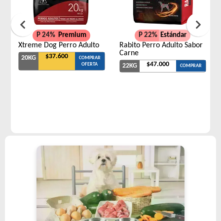
P 24%
Premium
P 22%
Estándar
Xtreme Dog Perro Adulto
Rabito Perro Adulto Sabor
Carne
$37.600
20KG
COMPRAR
$47.000
OFERTA
22KG
COMPRAR