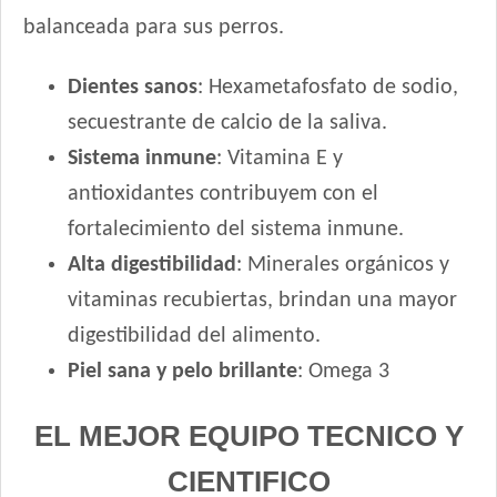
balanceada para sus perros.
Jaspe Perro Adulto
Jaspe Premium Perro Adulto
Dientes sanos
: Hexametafosfato de sodio,
Jaspe Premium Perro Criadores
secuestrante de calcio de la saliva.
Keiko Max Perro Adulto Mediano y Grande
Keiko Perro Adulto de Raza Mediana y Grande Mix
Sistema inmune
: Vitamina E y
Keiko Perro Adulto de Raza Mediana y Grande sabor Carne
antioxidantes contribuyem con el
Ken-L Perro Adulto de Raza Mediana y Grande
fortalecimiento del sistema inmune.
Kongo Gold Perro Adulto Medianos y Grandes
Alta digestibilidad
: Minerales orgánicos y
Kongo Perro Adulto Medianos y Grandes
vitaminas recubiertas, brindan una mayor
Maintenance Criadores Perro Adulto Carne y Pollo
digestibilidad del alimento.
Manada Perro Adulto Mediano y Grande
Piel sana y pelo brillante
: Omega 3
Mapu Perro Adulto Mediano y Grande
Master Crock Perro Adulto Raza Mediana y Grande
EL MEJOR EQUIPO TECNICO Y
Max Pet Perro Adulto Mordida Grande
Maxxium Perro Adulto Cordero Patagónico y Arroz
CIENTIFICO
Maxxium Perro Adulto Pollo de Campo y Arroz