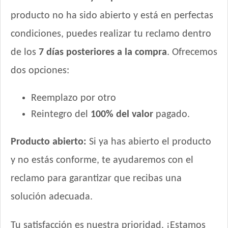
Royal Canin Perro Veterinary Diabetic Canine
producto no ha sido abierto y está en perfectas
Royal Canin Perro Veterinary Gastrointestinal Canine
Royal Canin Perro Veterinary Gastrointestinal Canine
condiciones, puedes realizar tu reclamo dentro
Moderate Calorie
de los
7 días posteriores a la compra
. Ofrecemos
Royal Canin Perro Veterinary Gastrointestinal Low Fat
dos opciones:
Royal Canin Perro Veterinary Hepatic Canine
Royal Canin Perro Veterinary Hypoallargenic Moderate
Calorie
Reemplazo por otro
Royal Canin Perro Veterinary Hypoallergenic
Reintegro del
100% del valor
pagado.
Royal Canin Perro Veterinary Mobility Large Dog
Royal Canin Perro Veterinary Mobility Support
Producto abierto:
Si ya has abierto el producto
Royal Canin Perro Veterinary Renal Canine
y no estás conforme, te ayudaremos con el
Royal Canin Perro Veterinary Renal Special Canine
reclamo para garantizar que recibas una
Royal Canin Perro Veterinary Satiety Support Weight
Management Canine
solución adecuada.
Royal Canin Perro Veterinary Urinary S/O
Sabrositos Adultos Mix
Tu satisfacción es nuestra prioridad. ¡Estamos