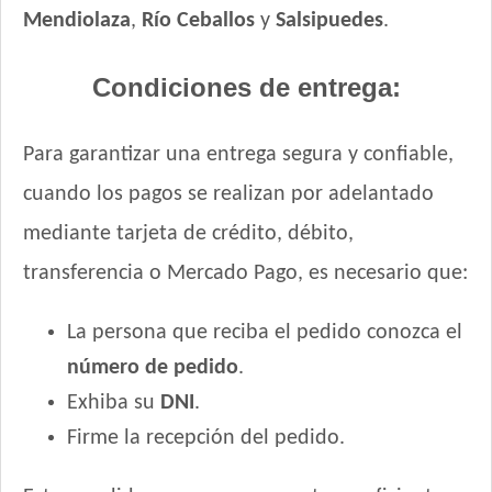
Total Balance Ultra Pro Perros Adultos
Mendiolaza
,
Río Ceballos
y
Salsipuedes
.
Total Khan Adulto de Raza Mediana y Grande
Upper Crock Perro Adulto
Condiciones de entrega:
Upper Crock Perro Adulto Cerdo y Arroz
Upper Crock Perro Adulto Criadores
Para garantizar una entrega segura y confiable,
Vagoneta Gourmet Perro Adulto
cuando los pagos se realizan por adelantado
Vagoneta Mix Perro Adulto
Valiant Criadores Perro Adulto
mediante tarjeta de crédito, débito,
Vitalcan Balanced Natural Recipe Perro Sabor Carne
transferencia o Mercado Pago, es necesario que:
Argentina Seleccionada
Vitalcan Balanced Natural Recipe Perro Sabor Cerdo
La persona que reciba el pedido conozca el
Vitalcan Balanced Natural Recipe Perro Sabor Cordero
número de pedido
.
Vitalcan Balanced Natural Recipe Perro Sabor Pollo
Exhiba su
DNI
.
Vitalcan Balanced Natural Recipe Salmón Rosado
Vitalcan Balanced Perro Adulto Raza Gigante
Firme la recepción del pedido.
Vitalcan Balanced Perro Adulto Raza Grande