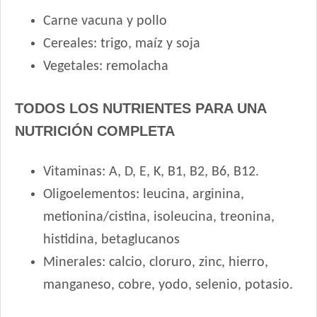
Odwalla Perro Adulto
Carne vacuna y pollo
Old Prince Equilibrium Perro Adulto Control de peso Pollo y
Cereales: trigo, maíz y soja
Arroz
Vegetales: remolacha
Old Prince Equilibrium Perro Adulto Medianos y Grandes
Old Prince Premium Adultos
TODOS LOS NUTRIENTES PARA UNA
Old Prince Premium Adultos Cordero y Arroz
NUTRICIÓN COMPLETA
Old Prince Proteínas Noveles Perro Adulto Cerdo y Legumbres
Naturales
Old Prince Proteínas Noveles Perro Adulto Cordero y Arroz
Vitaminas: A, D, E, K, B1, B2, B6, B12.
Integral
Oligoelementos: leucina, arginina,
Old Prince Proteínas Noveles Perro Adulto Light Cordero y
Arroz Integral
metionina/cistina, isoleucina, treonina,
One Perro Adulto Medianos y Grandes Pollo y Carne
histidina, betaglucanos
One Perro Adulto Medianos y Grandes Pollo y Cordero
Minerales: calcio, cloruro, zinc, hierro,
Origen Perro Adulto
manganeso, cobre, yodo, selenio, potasio.
Pachá Adultos Mix Carne y Pollo
Pachá Perro Adulto Cocktail