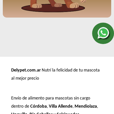
Delypet.com.ar
Nutrí la felicidad de tu mascota
al mejor precio
Envío de alimento para mascotas sin cargo
dentro de
Córdoba
,
Villa Allende
,
Mendiolaza
,