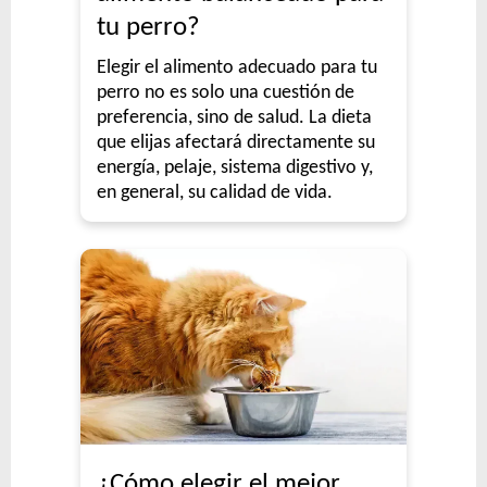
Sanno Súper Premium Perro Adulto
tu perro?
Seguidor Perro Adulto Carne y Cereales
Elegir el alimento adecuado para tu
Sieger Criadores Perro All In One
perro no es solo una cuestión de
Sieger Perro Adulto Raza Mediana y Grande
preferencia, sino de salud. La dieta
que elijas afectará directamente su
Sieger Perro Adulto Reducido en Calorías
energía, pelaje, sistema digestivo y,
Sieger Perro Dermaprotect
en general, su calidad de vida.
Sieger Perro High Performance All Breeds
Smart Pet Criadores Perro Adulto
Supereco Perro Adulto
Tiernitos Selection Carne
Top Nutrition Perro Adulto Grain Free
Top Nutrition Perro Adulto Raza Grande
Top Nutrition Perro Adulto Raza Mediana
Top Nutrition Perro Vet Care Piel Sensible
Total Balance Ultra Pro Perros Adultos
Total Khan Adulto de Raza Mediana y Grande
¿Cómo elegir el mejor