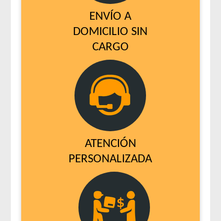
Pedigree Perro Adulto Sabor Carne, Pollo Y Cereales
ENVÍO A
Pipón Pipón Perro Adulto
DOMICILIO SIN
Pro Plan Perro Adulto Grande
Pro Plan Perro Adulto Piel Sensible Mediano y Grande
CARGO
Pro Plan Perro Adulto Piel y Estómago Sensible Mediano y
Grande
Pro Plan Perro Adulto Raza Mediana
Pro Plan Perro Reduce Calorie Adulto Raza Mediana y Grande
Pro Plan Perro Veterinary Diets Función Renal
Pro Plan Perro Veterinary Diets Gastrointestinal
Pro Plan Perro Veterinary Diets Movilidad Articular
ATENCIÓN
Pro Plan Perro Veterinary Diets Neurológico Neurocare
PERSONALIZADA
Pro Plan Perro Veterinary Diets Obesidad
Pro Plan Perro Veterinary Diets Urinary
Profesional Vet Perro Adulto
Profesional Vet Premium Perro Adulto Mordida Grande
Profesional Vet Super Premium Perro Adulto Bajas Calorías