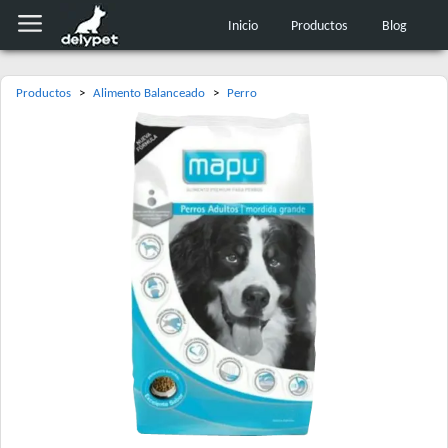
Inicio
Productos
Blog
Productos
>
Alimento Balanceado
>
Perro