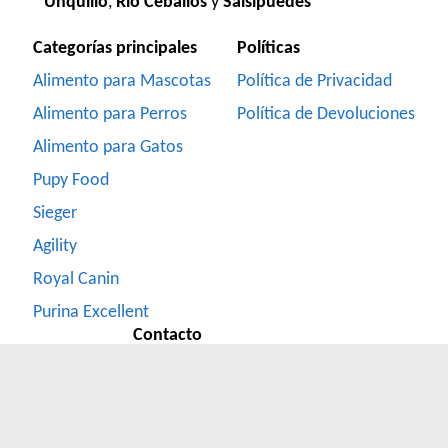
Unquillo
,
Río Ceballos
y
Salsipuedes
Categorías principales
Políticas
Alimento para Mascotas
Política de Privacidad
Alimento para Perros
Política de Devoluciones
Alimento para Gatos
Pupy Food
Sieger
Agility
Royal Canin
Purina Excellent
Contacto
Formulario de Contacto
Whatsapp
(351) 2831000
Facebook