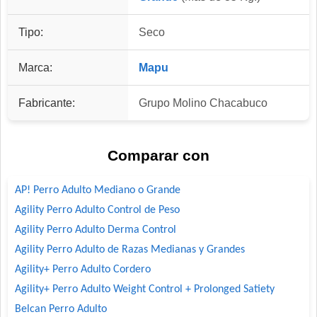
Tipo:
Seco
Marca:
Mapu
Fabricante:
Grupo Molino Chacabuco
Comparar con
AP! Perro Adulto Mediano o Grande
Agility Perro Adulto Control de Peso
Agility Perro Adulto Derma Control
Agility Perro Adulto de Razas Medianas y Grandes
Agility+ Perro Adulto Cordero
Agility+ Perro Adulto Weight Control + Prolonged Satiety
Belcan Perro Adulto