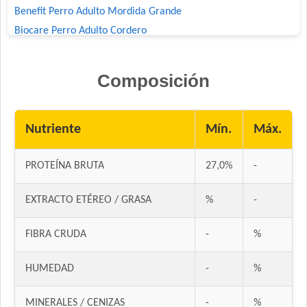
Benefit Perro Adulto Mordida Grande
Biocare Perro Adulto Cordero
Biomax Perro Adulto
Black Bones Perro Adulto
Composición
Bonelo Perro Adulto de Razas Medianas y Grandes
Boorton Perro Adulto
Brio Perro Adulto
Nutriente
Mín.
Máx.
Cacique Nahuel Perro Adulto
Can Active Perro Adulto Mordida Grande
PROTEÍNA BRUTA
27,0%
-
Capitán Perro Adulto
EXTRACTO ETÉREO / GRASA
%
-
Cari Amici Perro Adulto Carne, Pollo y Vegetales
Cari Amici Perro Sabor Carnes Argentinas
FIBRA CRUDA
-
%
Company Perro Adulto
Crianza Perro Adulto
HUMEDAD
-
%
Dar Win Perro Adulto
Deleita Criadores
MINERALES / CENIZAS
-
%