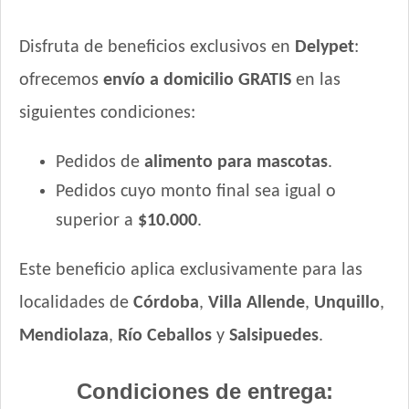
Jaspe Perro Adulto
Jaspe Premium Perro Adulto
Disfruta de beneficios exclusivos en
Delypet
:
Jaspe Premium Perro Criadores
ofrecemos
envío a domicilio GRATIS
en las
Keiko Max Perro Adulto Mediano y Grande
Keiko Perro Adulto de Raza Mediana y Grande Mix
siguientes condiciones:
Keiko Perro Adulto de Raza Mediana y Grande sabor Carne
Pedidos de
alimento para mascotas
.
Ken-L Perro Adulto de Raza Mediana y Grande
Kongo Gold Perro Adulto Medianos y Grandes
Pedidos cuyo monto final sea igual o
Kongo Perro Adulto Medianos y Grandes
superior a
$10.000
.
Maintenance Criadores Perro Adulto Carne y Pollo
Manada Perro Adulto Mediano y Grande
Este beneficio aplica exclusivamente para las
Master Crock Perro Adulto Raza Mediana y Grande
localidades de
Córdoba
,
Villa Allende
,
Unquillo
,
Max Pet Perro Adulto Mordida Grande
Mendiolaza
,
Río Ceballos
y
Salsipuedes
.
Maxxium Perro Adulto Cordero Patagónico y Arroz
Maxxium Perro Adulto Pollo de Campo y Arroz
Condiciones de entrega:
Mi Amigo Perro Adulto