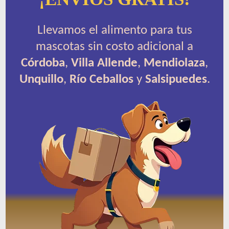
Llevamos el alimento para tus
mascotas sin costo adicional a
Córdoba
,
Villa Allende
,
Mendiolaza
,
Unquillo
,
Río Ceballos
y
Salsipuedes
.