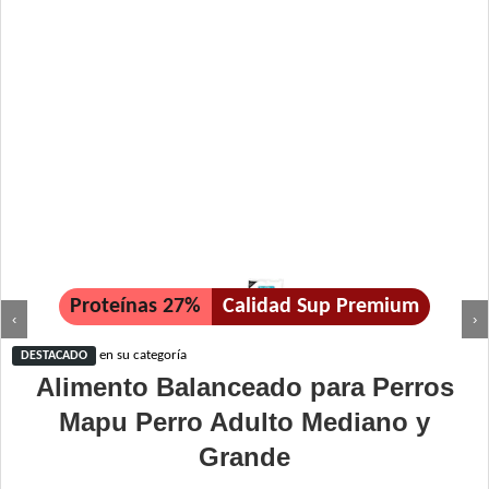
Proteínas 27%
Calidad Sup Premium
‹
›
en su categoría
DESTACADO
Alimento Balanceado para Perros
Mapu Perro Adulto Mediano y
Grande