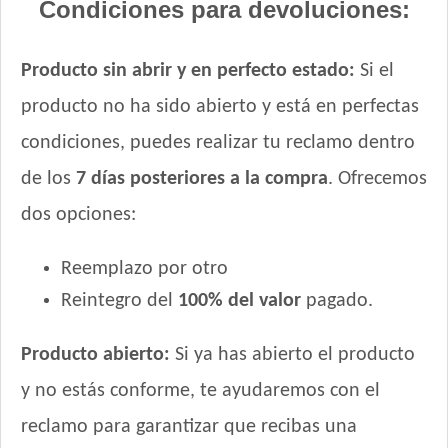
Condiciones para devoluciones:
HOP! Perro Adulto Pequeño
Handler Perro Adulto Mediano y Grande
Producto sin abrir y en perfecto estado:
Si el
Handler Perro Adulto de Raza Pequeña
High Pro Criadores Perro Adulto
producto no ha sido abierto y está en perfectas
High Pro Perro Adulto Cordero
condiciones, puedes realizar tu reclamo dentro
Infinity Adulto Razas Medianas y Grandes
de los
7 días posteriores a la compra
. Ofrecemos
Inﬁnity Perro Adulto de Raza Pequeña
Iron Pet Perro Adulto de Raza Pequeña
dos opciones:
Iron Pet Perro Adultos de Razas Medianas y Grandes
Iron Pet Premium Perro Adulto Mediano y Grande
Reemplazo por otro
Iron Pet Premium Perro Adulto de Raza Pequeña
Reintegro del
100% del valor
pagado.
Jager Perro Adulto
Jaspe Perro Adulto
Producto abierto:
Si ya has abierto el producto
Jaspe Perro Adulto Mordida Pequeña
y no estás conforme, te ayudaremos con el
Jaspe Premium Perro Adulto
reclamo para garantizar que recibas una
Jaspe Premium Perro Adulto Mordida Pequeña