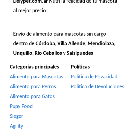
Delypet.com.ar
Nutrí la felicidad de tu mascota
Vitalcan Therapy Canine Renal
al mejor precio
Voraz Perros Adultos
Winy Adultos
Xtreme Dog Criadores Perro Adulto
Envío de alimento para mascotas sin cargo
Xtreme Dog Perro Adulto
dentro de
Córdoba
,
Villa Allende
,
Mendiolaza
,
Zimpi Perro Adulto
Unquillo
,
Río Ceballos
y
Salsipuedes
Categorías principales
Políticas
Alimento para Mascotas
Política de Privacidad
Alimento para Perros
Política de Devoluciones
Alimento para Gatos
Pupy Food
Sieger
Agility