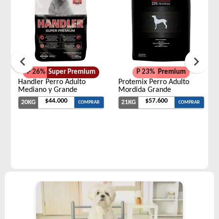
Pupy Food Premium Perro Adulto Medianos y grandes
Pupy Food Premium Perro Adulto Mordida Pequeña
Rabito Perro Adulto Sabor Carne
Raza Perro Adulto Pollo, Carne, Cereales y Arroz
Raza Perro Adulto Reducido en Calorías
Raza Perro Adulto con Probioticos y Plus de Proteína
P 26%
Super Premium
P 23%
Premium
Handler Perro Adulto
Protemix Perro Adulto
Raza Perro Adulto de Raza Mediana y Grande
Mediano y Grande
Mordida Grande
Raza Perro Adulto de Raza Pequeña
$44.000
$57.600
20KG
21KG
COMPRAR
COMPRAR
Rosco Perro Adulto Carne
Rosco Perro Adulto Cocktail
Royal Canin Club Performance Weight Control Perro Adulto
Royal Canin Perro Care Castrado Mini
Royal Canin Perro Care Dermacomfort Maxi
Royal Canin Perro Care Dermacomfort Medium
Royal Canin Perro Care Dermacomfort Mini
Royal Canin Perro Care Weight Maxi