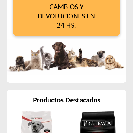
Pro Plan Perro Veterinary Diets Neurológico Neurocare
CAMBIOS Y
Pro Plan Perro Veterinary Diets Obesidad
DEVOLUCIONES EN
Pro Plan Perro Veterinary Diets Urinary
24 HS.
Profesional Vet Perro Adulto
Profesional Vet Premium Perro Adulto Mordida Grande
Profesional Vet Premium Perro Adulto Mordida Pequeña
Profesional Vet Super Premium Perro Adulto Bajas Calorías
Profesional Vet Super Premium Perro Adulto Cordero y Arroz
Protemix Perro Adulto Mordida Grande
Protemix Perro Adulto Mordida Pequeña
Provet Alta Performance Perro Adulto Grandes y Medianos
Provet Alta Performance Perro Adulto Mordida Pequeña
Productos Destacados
Provet Necesidades Especiales Perro Adulto Reducido en
Calorías
Provet Perro Adulto Mediano y Grande
Provet Perro Adulto Raza Pequeña