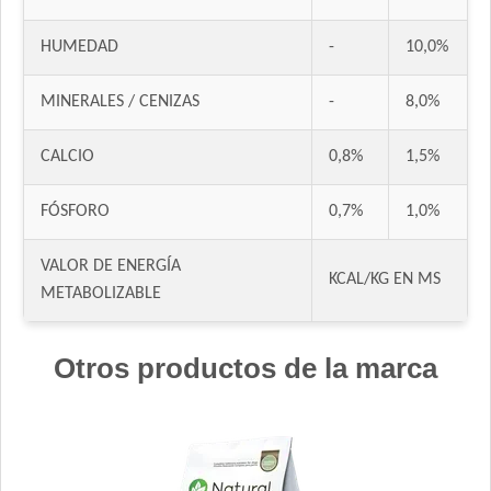
Dog Selection Criadores Adulto Raza Pequeña
HUMEDAD
-
10,0%
Dog Selection Etiqueta Negra Dermaprotect
Dog Selection Etiqueta Negra Mediano y Grande
MINERALES / CENIZAS
-
8,0%
Dog Selection Etiqueta Negra Raza Pequeña
Dog Selection Premium Adultos
CALCIO
0,8%
1,5%
Dog Selection Premium Adultos Raza Pequeña
DogPro Perro Adulto
FÓSFORO
0,7%
1,0%
Dogpro Adulto Mini
VALOR DE ENERGÍA
Dogpro Mordida Pequeña
KCAL/KG EN MS
METABOLIZABLE
Dogpro Reduced Calories
Dogui Perro Adulto
Otros productos de la marca
Dr. Cossia Solidario Perro Adulto
Ducho Adultos
Eminent Perro Adulto
Estampa Criadores Perro Adulto de Raza Mediana y Grande
Estampa Plus Perro Adulto de Raza Mediana y Grande