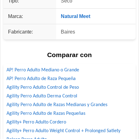
Tipo:
Seco
Marca:
Natural Meet
Fabricante:
Baires
Comparar con
AP! Perro Adulto Mediano o Grande
AP! Perro Adulto de Raza Pequeña
Agility Perro Adulto Control de Peso
Agility Perro Adulto Derma Control
Agility Perro Adulto de Razas Medianas y Grandes
Agility Perro Adulto de Razas Pequeñas
Agility+ Perro Adulto Cordero
Agility+ Perro Adulto Weight Control + Prolonged Satiety