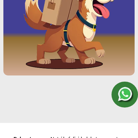
Vitalcan Balanced Perro Adulto Raza Mediana
Vitalcan Balanced Perro Adulto Raza Pequeña
Vitalcan Complete Adultos de Raza Pequeña
Vitalcan Complete Control de Peso
Vitalcan Complete Perro Adulto de Raza Mediana y Grande
Vitalcan Premium Perro Adulto
Vitalcan Premium Perro Adulto Sabor Cordero
Vitalcan Premium Perro Adulto de Raza Pequeña
Vitalcan Premium Perro Adulto de Raza Pequeña Sabor
Cordero
Vitalcan Premium Perro Control de Peso
Vitalcan Therapy Canine Cardiac Health
Vitalcan Therapy Canine Gastrointestinal Aid
Vitalcan Therapy Canine Hypoallergenic Care
Vitalcan Therapy Canine Mobility AID
Vitalcan Therapy Canine Obesity Management