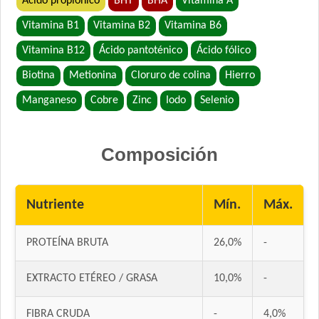
Ácido propiónico
BHT
BHA
Vitamina A
Capitán Perro Adulto
Cari Amici Perro Adulto Carne, Pollo y Vegetales
Vitamina B1
Vitamina B2
Vitamina B6
Cari Amici Perro Adulto de Raza Pequeña Sabor Carne, Pollo y
Vitamina B12
Ácido pantoténico
Ácido fólico
Arroz
Cari Amici Perro Sabor Carnes Argentinas
Biotina
Metionina
Cloruro de colina
Hierro
Company Perro Adulto
Manganeso
Cobre
Zinc
Iodo
Selenio
Crianza Perro Adulto
Dar Win Perro Adulto
Composición
Deleita Criadores
Deleita Perro Adulto de Raza Mediana y Grande
Deleita Perro Adulto de Raza Pequeña
Nutriente
Mín.
Máx.
Deleita Super Premium Perro Adulto Mordida Pequeña
Deleita Super Premium Perros Adultos
PROTEÍNA BRUTA
26,0%
-
Dog Chow Perro Adulto
Dog Chow Perro Adulto Mini
EXTRACTO ETÉREO / GRASA
10,0%
-
Dog Selection Criadores Adulto
FIBRA CRUDA
-
4,0%
Dog Selection Criadores Adulto Hipoalergénico