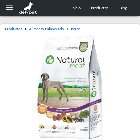
Inicio
Productos
Blog
Productos
>
Alimento Balanceado
>
Perro