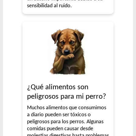
Sieger Criadores Perro All In One
sensibilidad al ruido.
Sieger Perro Adulto Raza Mediana y Grande
Sieger Perro Adulto Raza Pequeña
Sieger Perro Adulto Reducido en Calorías
Sieger Perro Dermaprotect
Sieger Perro High Performance All Breeds
Smart Pet Criadores Perro Adulto
Supereco Perro Adulto
Tiernitos Selection Carne
Tiernitos Selection Carne y Vegetales.
Top Nutrition Perro Adulto Grain Free
¿Qué alimentos son
Top Nutrition Perro Adulto Raza Grande
peligrosos para mi perro?
Top Nutrition Perro Adulto Raza Mediana
Muchos alimentos que consumimos
Top Nutrition Perro Adulto Raza Pequeña
a diario pueden ser tóxicos o
Top Nutrition Perro Vet Care Piel Sensible
peligrosos para los perros. Algunas
Total Balance Ultra Pro Perros Adultos
comidas pueden causar desde
molestias digestivas hasta problemas