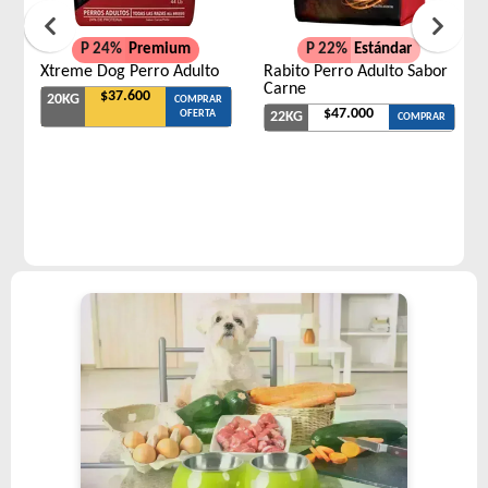
P 24%
Premium
P 22%
Estándar
Xtreme Dog Perro Adulto
Rabito Perro Adulto Sabor
Carne
$37.600
20KG
COMPRAR
$47.000
OFERTA
22KG
COMPRAR