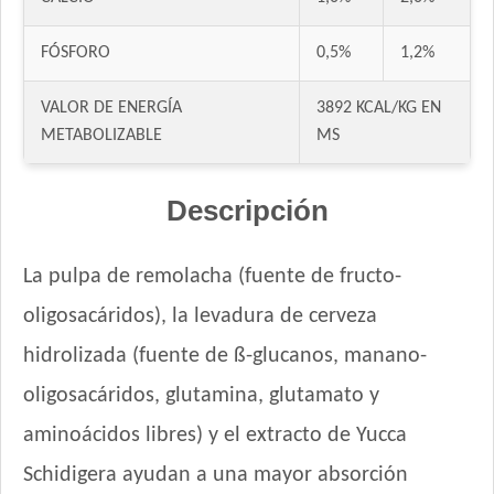
Ganacan Perro Adulto Mix Carne, Hígado y Pollo
Ganacan Perro Adulto sabor Carne
FÓSFORO
0,5%
1,2%
Gandum Perro Adulto
Gaucho Perro Adulto
VALOR DE ENERGÍA
3892 KCAL/KG EN
Gooster Perro Adulto
METABOLIZABLE
MS
Gran Campeón Maintenance Perro Adulto Mordida Grande
Gran Campeón Perro Adulto Mordida Grande Carne, Pollo y
Descripción
Cereales
Gran Pastor Perro Criadores
La pulpa de remolacha (fuente de fructo-
HOP! Perro Adulto Mediano y Grande
Handler Perro Adulto Mediano y Grande
oligosacáridos), la levadura de cerveza
High Pro Criadores Perro Adulto
hidrolizada (fuente de ß-glucanos, manano-
High Pro Perro Adulto Cordero
oligosacáridos, glutamina, glutamato y
Infinity Adulto Razas Medianas y Grandes
aminoácidos libres) y el extracto de Yucca
Iron Pet Perro Adultos de Razas Medianas y Grandes
Iron Pet Premium Perro Adulto Mediano y Grande
Schidigera ayudan a una mayor absorción