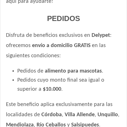
aquí para ayudarte!
Zimpi Perro Adulto
PEDIDOS
Disfruta de beneficios exclusivos en
Delypet
:
ofrecemos
envío a domicilio GRATIS
en las
siguientes condiciones:
Pedidos de
alimento para mascotas
.
Pedidos cuyo monto final sea igual o
superior a
$10.000
.
Este beneficio aplica exclusivamente para las
localidades de
Córdoba
,
Villa Allende
,
Unquillo
,
Mendiolaza
,
Río Ceballos
y
Salsipuedes
.