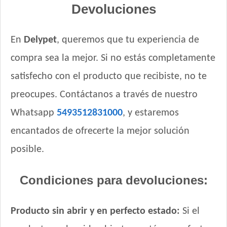
Devoluciones
Total Balance Ultra Pro Perros Adultos
Total Khan Adulto de Raza Mediana y Grande
Upper Crock Perro Adulto
En
Delypet
, queremos que tu experiencia de
Upper Crock Perro Adulto Cerdo y Arroz
compra sea la mejor. Si no estás completamente
Upper Crock Perro Adulto Criadores
satisfecho con el producto que recibiste, no te
Vagoneta Gourmet Perro Adulto
Vagoneta Mix Perro Adulto
preocupes. Contáctanos a través de nuestro
Valiant Criadores Perro Adulto
Whatsapp
5493512831000
, y estaremos
Vitalcan Balanced Natural Recipe Perro Sabor Carne
encantados de ofrecerte la mejor solución
Argentina Seleccionada
Vitalcan Balanced Natural Recipe Perro Sabor Cerdo
posible.
Vitalcan Balanced Natural Recipe Perro Sabor Cordero
Vitalcan Balanced Natural Recipe Perro Sabor Pollo
Condiciones para devoluciones:
Vitalcan Balanced Natural Recipe Salmón Rosado
Vitalcan Balanced Perro Adulto Raza Gigante
Producto sin abrir y en perfecto estado:
Si el
Vitalcan Balanced Perro Adulto Raza Grande