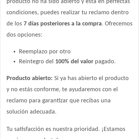
producto no ha sido abierto y está en perfectas
Vitalcan Balanced Perro Adulto Raza Mediana
Vitalcan Complete Control de Peso
condiciones, puedes realizar tu reclamo dentro
Vitalcan Complete Perro Adulto de Raza Mediana y Grande
de los
7 días posteriores a la compra
. Ofrecemos
Vitalcan Premium Perro Adulto
dos opciones:
Vitalcan Premium Perro Adulto Sabor Cordero
Vitalcan Premium Perro Control de Peso
Reemplazo por otro
Vitalcan Therapy Canine Cardiac Health
Reintegro del
100% del valor
pagado.
Vitalcan Therapy Canine Gastrointestinal Aid
Vitalcan Therapy Canine Hypoallergenic Care
Producto abierto:
Si ya has abierto el producto
Vitalcan Therapy Canine Mobility AID
Vitalcan Therapy Canine Obesity Management
y no estás conforme, te ayudaremos con el
Vitalcan Therapy Canine Renal
reclamo para garantizar que recibas una
Voraz Perros Adultos
solución adecuada.
Winy Adultos
Xtreme Dog Criadores Perro Adulto
Tu satisfacción es nuestra prioridad. ¡Estamos
Xtreme Dog Perro Adulto