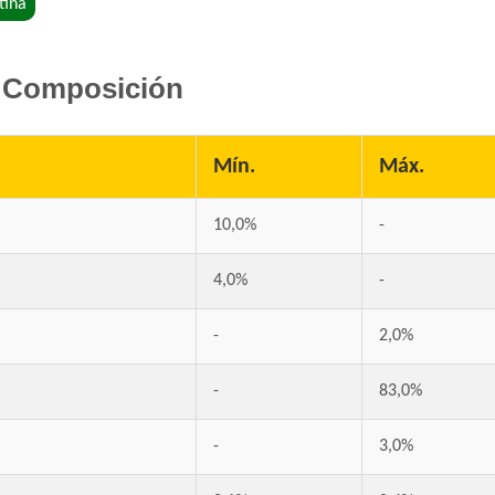
tina
Composición
Mín.
Máx.
10,0%
-
4,0%
-
-
2,0%
-
83,0%
-
3,0%