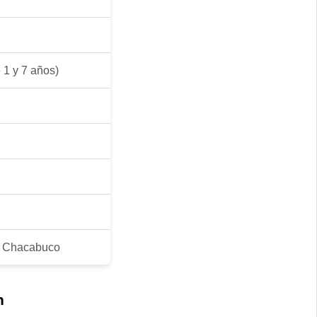
 1 y 7 años)
o Chacabuco
n