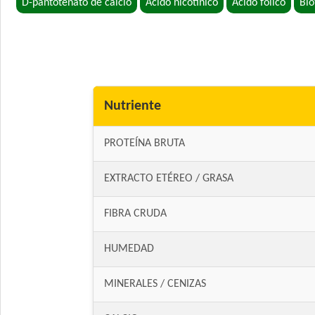
D-pantotenato de calcio
Ácido nicotínico
Ácido fólico
Bio
Nutriente
PROTEÍNA BRUTA
EXTRACTO ETÉREO / GRASA
FIBRA CRUDA
HUMEDAD
MINERALES / CENIZAS