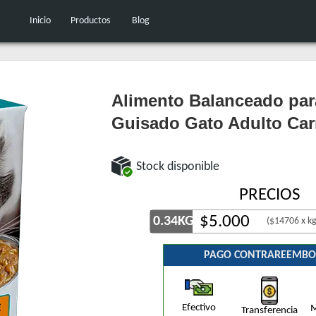
Inicio
Productos
Blog
Alimento Balanceado par
Guisado Gato Adulto Ca
Stock disponible
PRECIOS
$
5.000
0.34KG
($14706 x kg
PAGO CONTRAREEMBO
Efectivo
M
Transferencia