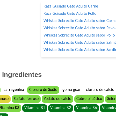
Raza Guisado Gato Adulto Carne
Raza Guisado Gato Adulto Pollo
Whiskas Sobrecito Gato Adulto sabor Carne
Whiskas Sobrecito Gato Adulto sabor Pavo 
Whiskas Sobrecito Gato Adulto sabor Pollo 
Whiskas Sobrecito Gato Adulto sabor Salmó
Whiskas Sobrecito Gato Adulto sabor Sardi
Ingredientes
carragenina
Cloruro de Sodio
goma guar
cloruro de calcio
anoso
Sulfato ferroso
Yodato de calcio
Cobre tribásico
Selen
Vitamina K3
Vitamina B1
Vitamina B2
Vitamina B6
Vitamin