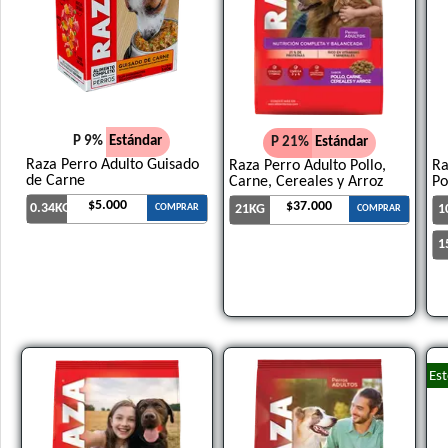
P 9%
Estándar
P 21%
Estándar
Raza Perro Adulto Guisado
Raza Perro Adulto Pollo,
Ra
de Carne
Carne, Cereales y Arroz
Po
$5.000
$37.000
0.34KG
COMPRAR
21KG
1
COMPRAR
1
Est