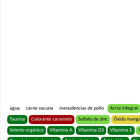
agua
carne vacuna
menudencias de pollo
Arroz integral
Taurina
Colorante caramelo
Sulfato de zinc
Óxido mang
Selenio orgánico
Vitamina A
Vitamina D3
Vitamina E