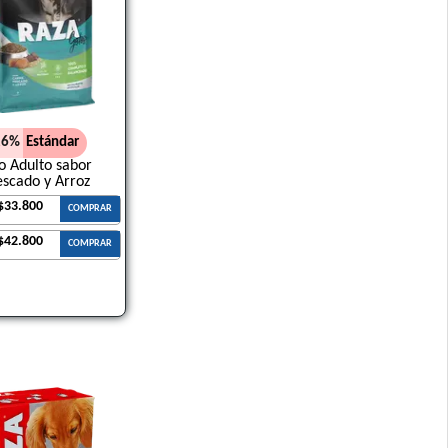
26%
Estándar
o Adulto sabor
escado y Arroz
$33.800
COMPRAR
$42.800
COMPRAR