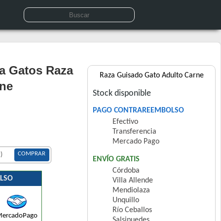
a Gatos Raza
Raza Guisado Gato Adulto Carne
rne
Stock disponible
PAGO CONTRAREEMBOLSO
Efectivo
Transferencia
Mercado Pago
COMPRAR
)
ENVÍO GRATIS
Córdoba
LSO
Villa Allende
Mendiolaza
Unquillo
Río Ceballos
ercadoPago
Salsipuedes