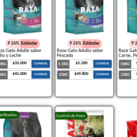
P 26%
Estándar
P 26%
Estándar
P 
za Gato Adulto sabor
Raza Gato Adulto sabor
Raza Gat
llo y Leche
Pescado
Carne, P
$32.000
$5.200
0KG
1.5KG
10KG
COMPRAR
COMPRAR
$45.000
$49.800
5KG
15KG
15KG
COMPRAR
COMPRAR
erilizados
Control de Peso