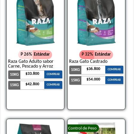
P 26%
Estándar
P 32%
Estándar
Raza Gato Adulto sabor
Raza Gato Castrado
Carne, Pescado y Arroz
$36.800
10KG
COMPRAR
$33.800
10KG
COMPRAR
$54.000
15KG
COMPRAR
$42.800
15KG
COMPRAR
Control de Peso