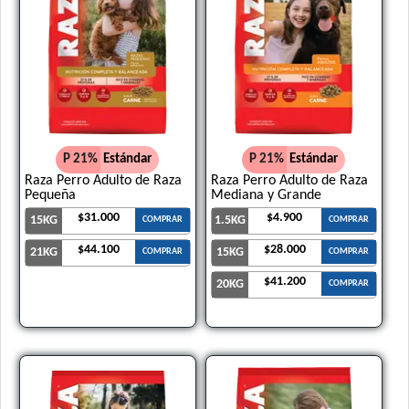
P 21%
Estándar
P 21%
Estándar
Raza Perro Adulto de Raza
Raza Perro Adulto de Raza
Pequeña
Mediana y Grande
$31.000
$4.900
15KG
1.5KG
COMPRAR
COMPRAR
$44.100
$28.000
21KG
15KG
COMPRAR
COMPRAR
$41.200
20KG
COMPRAR