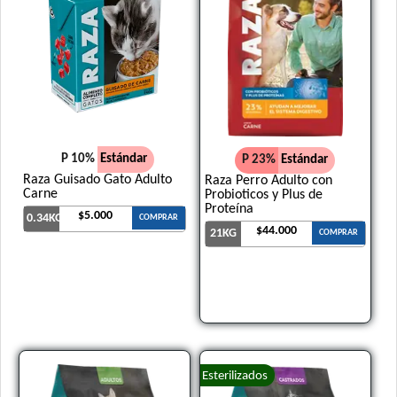
P 10%
Estándar
P 23%
Estándar
Raza Guisado Gato Adulto
Raza Perro Adulto con
Carne
Probioticos y Plus de
Proteína
$5.000
0.34KG
COMPRAR
$44.000
21KG
COMPRAR
Esterilizados