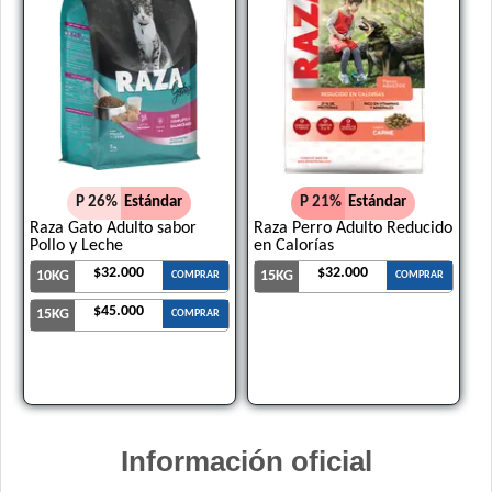
P 26%
Estándar
P 21%
Estándar
Raza Gato Adulto sabor
Raza Perro Adulto Reducido
Pollo y Leche
en Calorías
$32.000
$32.000
10KG
15KG
COMPRAR
COMPRAR
$45.000
15KG
COMPRAR
Información oficial