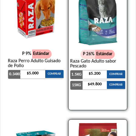
P 9%
Estándar
P 26%
Estándar
Raza Perro Adulto Guisado
Raza Gato Adulto sabor
de Pollo
Pescado
$5.000
$5.200
0.34KG
COMPRAR
1.5KG
COMPRAR
$49.800
15KG
COMPRAR