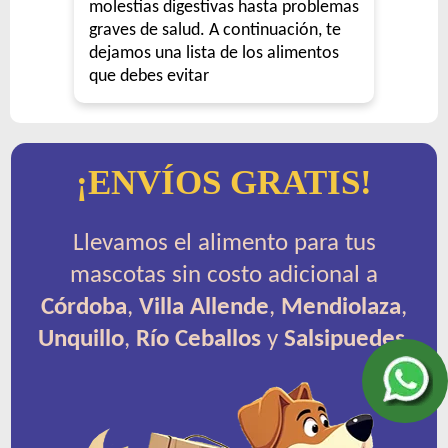
molestias digestivas hasta problemas
graves de salud. A continuación, te
dejamos una lista de los alimentos
que debes evitar
¡ENVÍOS GRATIS!
Llevamos el alimento para tus
mascotas sin costo adicional a
Córdoba
,
Villa Allende
,
Mendiolaza
,
Unquillo
,
Río Ceballos
y
Salsipuedes
.