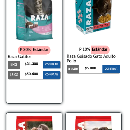
P 10%
Estándar
P 30%
Estándar
Raza Guisado Gato Adulto
Raza Gatitos
Pollo
$31.300
8KG
COMPRAR
$5.000
0.34KG
COMPRAR
$50.600
15KG
COMPRAR