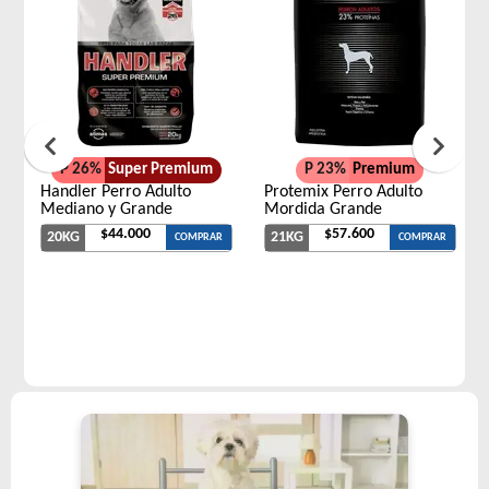
P 26%
Super Premium
P 23%
Premium
Handler Perro Adulto
Protemix Perro Adulto
Mediano y Grande
Mordida Grande
$44.000
$57.600
20KG
21KG
COMPRAR
COMPRAR