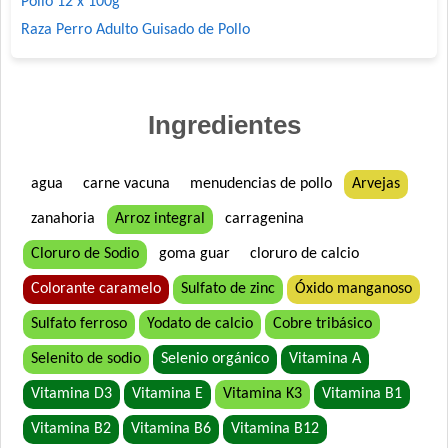
Pollo 12 x 100g
Raza Perro Adulto Guisado de Pollo
Ingredientes
agua
carne vacuna
menudencias de pollo
Arvejas
zanahoria
Arroz integral
carragenina
Cloruro de Sodio
goma guar
cloruro de calcio
Colorante caramelo
Sulfato de zinc
Óxido manganoso
Sulfato ferroso
Yodato de calcio
Cobre tribásico
Selenito de sodio
Selenio orgánico
Vitamina A
Vitamina D3
Vitamina E
Vitamina K3
Vitamina B1
Vitamina B2
Vitamina B6
Vitamina B12