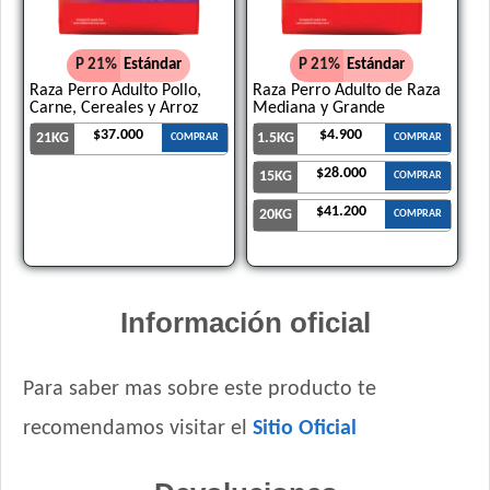
P 21%
Estándar
P 21%
Estándar
Raza Perro Adulto Pollo,
Raza Perro Adulto de Raza
Carne, Cereales y Arroz
Mediana y Grande
$37.000
$4.900
21KG
1.5KG
COMPRAR
COMPRAR
$28.000
15KG
COMPRAR
$41.200
20KG
COMPRAR
Información oficial
Para saber mas sobre este producto te
recomendamos visitar el
Sitio Oficial