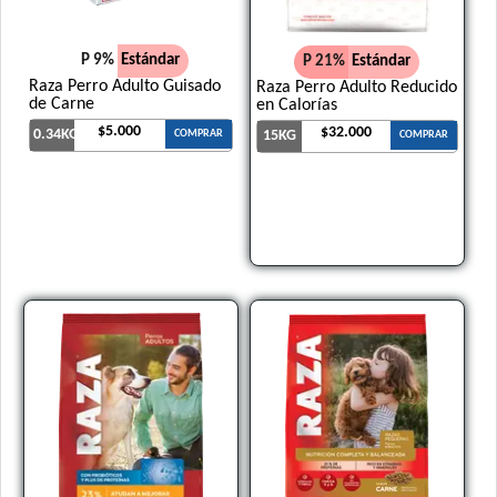
P 9%
Estándar
P 21%
Estándar
Raza Perro Adulto Guisado
Raza Perro Adulto Reducido
de Carne
en Calorías
$5.000
$32.000
0.34KG
COMPRAR
15KG
COMPRAR