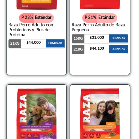
P 23%
Estándar
P 21%
Estándar
Raza Perro Adulto con
Raza Perro Adulto de Raza
Probioticos y Plus de
Pequeña
Proteína
$31.000
15KG
COMPRAR
$44.000
21KG
COMPRAR
$44.100
21KG
COMPRAR