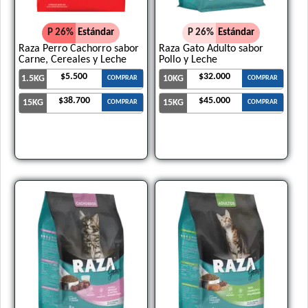
P 26%
Estándar
P 26%
Estándar
Raza Perro Cachorro sabor
Raza Gato Adulto sabor
Carne, Cereales y Leche
Pollo y Leche
$5.500
$32.000
1.5KG
10KG
COMPRAR
COMPRAR
$38.700
$45.000
15KG
15KG
COMPRAR
COMPRAR