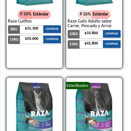
P 30%
Estándar
P 26%
Estándar
Raza Gatitos
Raza Gato Adulto sabor
Carne, Pescado y Arroz
$31.300
8KG
COMPRAR
$33.800
10KG
COMPRAR
$50.600
15KG
COMPRAR
$42.800
15KG
COMPRAR
Esterilizados