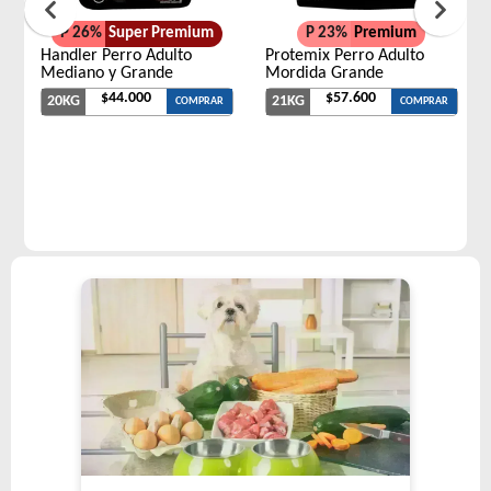
P 26%
Super Premium
P 23%
Premium
Handler Perro Adulto
Protemix Perro Adulto
Mediano y Grande
Mordida Grande
$44.000
$57.600
20KG
21KG
COMPRAR
COMPRAR