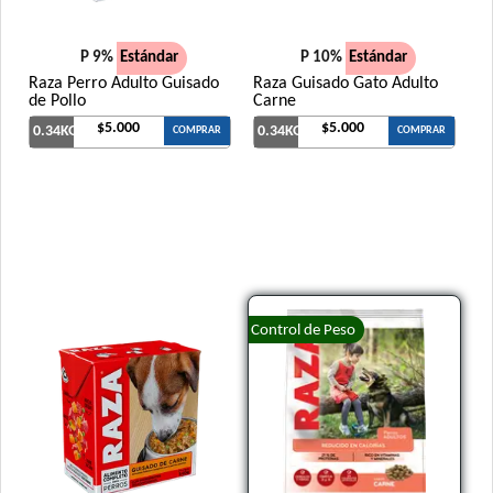
P 9%
Estándar
P 10%
Estándar
Raza Perro Adulto Guisado
Raza Guisado Gato Adulto
de Pollo
Carne
$5.000
$5.000
0.34KG
0.34KG
COMPRAR
COMPRAR
Control de Peso