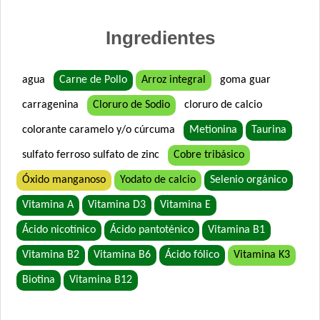
Ingredientes
agua
Carne de Pollo
Arroz integral
goma guar
carragenina
Cloruro de Sodio
cloruro de calcio
colorante caramelo y/o cúrcuma
Metionina
Taurina
sulfato ferroso sulfato de zinc
Cobre tribásico
Óxido manganoso
Yodato de calcio
Selenio orgánico
Vitamina A
Vitamina D3
Vitamina E
Ácido nicotínico
Ácido pantoténico
Vitamina B1
Vitamina B2
Vitamina B6
Ácido fólico
Vitamina K3
Biotina
Vitamina B12