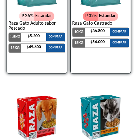
P 26%
Estándar
P 32%
Estándar
Raza Gato Adulto sabor
Raza Gato Castrado
Pescado
$36.800
10KG
COMPRAR
$5.200
1.5KG
COMPRAR
$54.000
15KG
COMPRAR
$49.800
15KG
COMPRAR