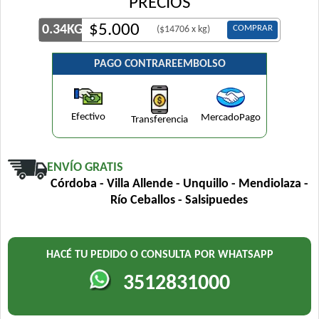
PRECIOS
$
5.000
0.34KG
COMPRAR
($14706 x kg)
PAGO CONTRAREEMBOLSO
Efectivo
MercadoPago
Transferencia
ENVÍO GRATIS
Córdoba - Villa Allende - Unquillo - Mendiolaza -
Río Ceballos - Salsipuedes
HACÉ TU PEDIDO O CONSULTA POR WHATSAPP
3512831000