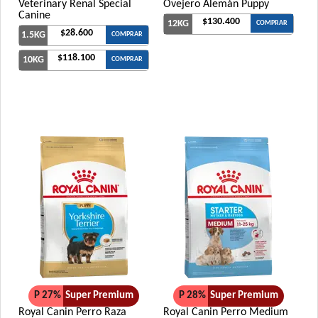
Veterinary Renal Special
Ovejero Alemán Puppy
Canine
$130.400
12KG
COMPRAR
$28.600
1.5KG
COMPRAR
$118.100
10KG
COMPRAR
P 27%
Super Premium
P 28%
Super Premium
Royal Canin Perro Raza
Royal Canin Perro Medium