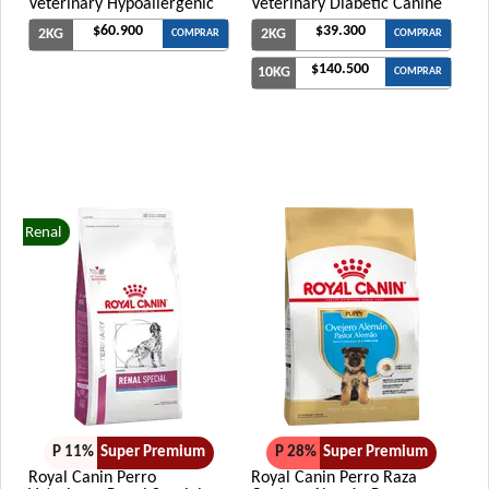
Veterinary Hypoallergenic
Veterinary Diabetic Canine
$60.900
$39.300
2KG
2KG
COMPRAR
COMPRAR
$140.500
10KG
COMPRAR
Renal
P 11%
Super Premium
P 28%
Super Premium
Royal Canin Perro
Royal Canin Perro Raza