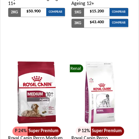
11+
Ageing 12+
$50.900
$15.200
2KG
1KG
COMPRAR
COMPRAR
$43.400
3KG
COMPRAR
Renal
P 24%
Super Premium
P 12%
Super Premium
Royal Canin Perro Medium
Royal Canin Perro