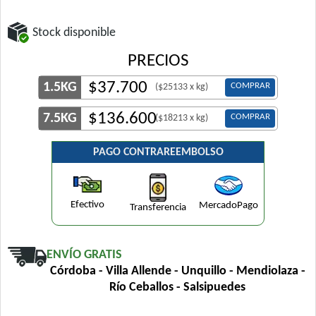
Stock disponible
PRECIOS
$
37.700
1.5KG
COMPRAR
($25133 x kg)
$
136.600
7.5KG
COMPRAR
($18213 x kg)
PAGO CONTRAREEMBOLSO
Efectivo
MercadoPago
Transferencia
ENVÍO GRATIS
Córdoba - Villa Allende - Unquillo - Mendiolaza -
Río Ceballos - Salsipuedes