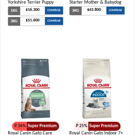
Yorkshire Terrier Puppy
Starter Mother & Babydog
$16.300
$43.800
1KG
3KG
COMPRAR
COMPRAR
$51.600
3KG
COMPRAR
P 36%
Super Premium
P 25%
Super Premium
Royal Canin Gato Care
Royal Canin Gato Indoor 7+