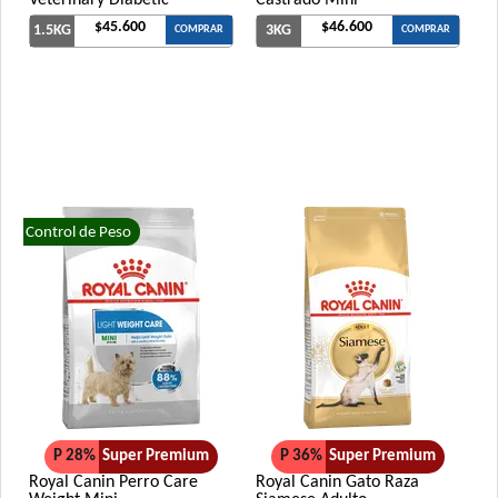
$45.600
$46.600
1.5KG
3KG
COMPRAR
COMPRAR
Control de Peso
P 28%
Super Premium
P 36%
Super Premium
Royal Canin Perro Care
Royal Canin Gato Raza