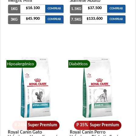
Weight Mini
Siamese Adulto
$16.100
$37.500
1KG
1.5KG
COMPRAR
COMPRAR
$45.900
$133.600
3KG
7.5KG
COMPRAR
COMPRAR
Hipoalergénico
Diabéticos
P 24%
Super Premium
P 35%
Super Premium
Royal Canin Gato
Royal Canin Perro