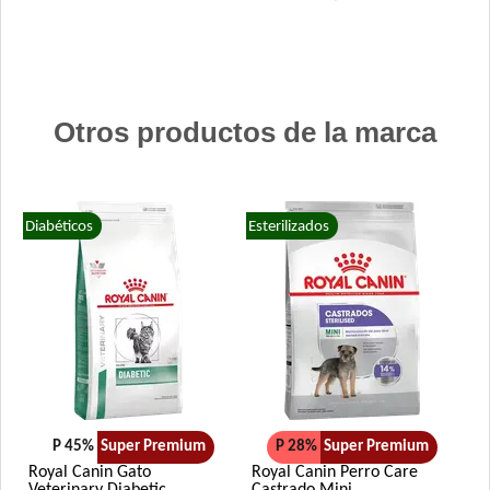
Otros productos de la marca
Diabéticos
Esterilizados
P 45%
Super Premium
P 28%
Super Premium
Royal Canin Gato
Royal Canin Perro Care
Veterinary Diabetic
Castrado Mini