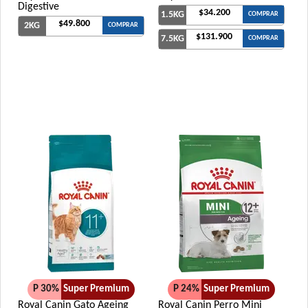
Digestive
$34.200
1.5KG
COMPRAR
$49.800
2KG
COMPRAR
$131.900
7.5KG
COMPRAR
P 30%
Super Premium
P 24%
Super Premium
Royal Canin Gato Ageing
Royal Canin Perro Mini