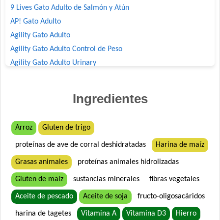
9 Lives Gato Adulto de Salmón y Atún
AP! Gato Adulto
Agility Gato Adulto
Agility Gato Adulto Control de Peso
Agility Gato Adulto Urinary
Agility+ Gato Adulto Salmón
Agility+ Gato Weight Control + Prolonged Satiety
Ingredientes
Belcat Gato Adulto
Benefit Gato Adulto
Arroz
Gluten de trigo
Bonelo Gato Adulto
proteínas de ave de corral deshidratadas
Harina de maíz
Bonelo Gato Adulto
Brio Gato Adulto
Grasas animales
proteínas animales hidrolizadas
Capitán Gato Adulto
Gluten de maíz
sustancias minerales
fibras vegetales
Cari Amici Gato Adulto Sabor Carne, Pollo y Atún
Aceite de pescado
Aceite de soja
fructo-oligosacáridos
Cari Amici Gato Adulto Sabor Pescados
harina de tagetes
Vitamina A
Vitamina D3
Hierro
Cat Chow Gato Adulto Sabor Carne y Pollo