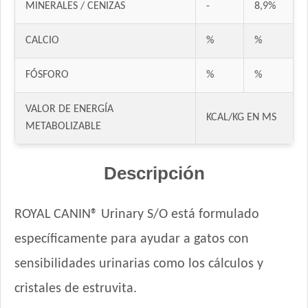
MINERALES / CENIZAS
-
8,9%
Excellent Gato Adulto
Excellent Gato Adulto Sterilized
CALCIO
%
%
Excellent Gato Adulto Urinary
Excellent Gato Adulto con Piel Sensible
FÓSFORO
%
%
Excellent Mantenimiento Gato Adulto
Fawna Gato Adulto
VALOR DE ENERGÍA
KCAL/KG EN MS
Fawna Gato Esterilizado
METABOLIZABLE
Fawna Gato Urinario
Felix Megamix Gato Adulto
Descripción
Ganacat Gato Adulto Mix
Ganacat Gato Adulto sabor Pescado
ROYAL CANIN® Urinary S/O está formulado
Gandum Gato Adulto
específicamente para ayudar a gatos con
Gati Gato Adulto sabor Carne y Pollo
Gati Gato Adulto sabor Pescado y Salmón a la Primavera
sensibilidades urinarias como los cálculos y
Gaucho Gato Pescado
cristales de estruvita.
Gooster Gato Adulto