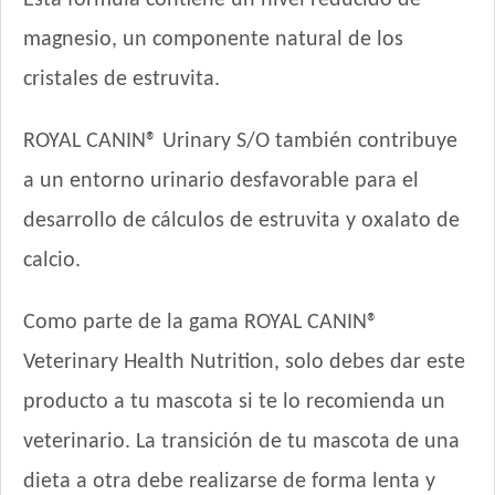
Esta fórmula contiene un nivel reducido de
Mi Amigo Gato Adulto
magnesio, un componente natural de los
MisterPet Gato Adulto
cristales de estruvita.
Montañés Gato Adulto
Nature Gatos
ROYAL CANIN® Urinary S/O también contribuye
Nature Gatos Urinary
NutriCare Gato Adulto
a un entorno urinario desfavorable para el
Nutribon Plus Gato Adulto
desarrollo de cálculos de estruvita y oxalato de
Nutribon XQ Gato Adulto
calcio.
Nutribon XQ Urinary
Nutrique Urinary Care Cat
Como parte de la gama ROYAL CANIN®
Nutrique Young Adult Cat Healthy Maintenance
Nutrique Young Adult Cat Sterilised / Healthy Weight
Veterinary Health Nutrition, solo debes dar este
Old Prince Equilibrium Gato Adulto
producto a tu mascota si te lo recomienda un
Old Prince Equilibrium Gato Adulto Esterilizado
veterinario. La transición de tu mascota de una
Old Prince Equilibrium Gato Adulto Urinario
dieta a otra debe realizarse de forma lenta y
Old Prince Premium Gato Adulto