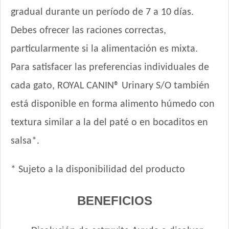
Old Prince Proteínas Noveles Gato Adulto Cordero y Arroz
gradual durante un período de 7 a 10 días.
Integral
Debes ofrecer las raciones correctas,
Old Prince Proteínas Noveles Gato Adulto Esterilizado Cordero
y Arroz Integral
particularmente si la alimentación es mixta.
One Gato Adulto Pollo y Salmón
Para satisfacer las preferencias individuales de
Pachá Gato Sabor Pescado
cada gato, ROYAL CANIN® Urinary S/O también
Pampa Gato Adulto
Pipón Pipón Gato Adulto
está disponible en forma alimento húmedo con
Pro Plan Gato Adulto
textura similar a la del paté o en bocaditos en
Pro Plan Gato Adulto Esterilizado con Carne de Salmón
salsa*.
Pro Plan Gato Adulto Live Clear Reductor de Alérgenos
Pro Plan Gato Adulto Piel & Estómago Sensible
* Sujeto a la disponibilidad del producto
Pro Plan Gato Adulto Urinary
Pro Plan Veterinary Diets Gato Adulto Gastrointestinal
BENEFICIOS
Pro Plan Veterinary Diets Gato Adulto Renal Etapa Avanzada
Pro Plan Veterinary Diets Gato Adulto Urinary
Pro Plan Veterinary Diets Gato Adulto con Sobrepeso