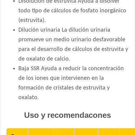
Disolución de estruvita Ayuda a disolver
Profesional Vet Gato Adulto
todo tipo de cálculos de fosfato inorgánico
Profesional Vet Premium Gato Adulto
(estruvita).
Profesional Vet Super Premium Gato Adulto Urinary
Dilución urinaria La dilución urinaria
Pupy Food Gato Adulto
promueve un medio urinario desfavorable
Raza Gato Adulto sabor Carne, Pescado y Arroz
para el desarrollo de cálculos de estruvita y
Raza Gato Adulto sabor Pescado
de oxalato de calcio.
Raza Gato Adulto sabor Pollo y Leche
Raza Gato Castrado
Baja SSR Ayuda a reducir la concentración
Royal Canin Club Performance Gato Adulto
de los iones que intervienen en la
Royal Canin Gato Care Appetite Control
formación de cristales de estruvita y
Royal Canin Gato Care Digestive
oxalato.
Royal Canin Gato Care Hair & Skin
Royal Canin Gato Care Hairball
Uso y recomendacones
Royal Canin Gato Care Urinary
Royal Canin Gato Care Weight
Royal Canin Gato Exigent