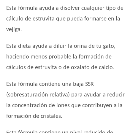
Gran Campeón Gato Adulto
Esta fórmula ayuda a disolver cualquier tipo de
Handler Gato Adulto
cálculo de estruvita que pueda formarse en la
Handler Gato Adulto Urinary
vejiga.
Infinity Gato Adulto
Iron Pet Gato Adulto
Esta dieta ayuda a diluir la orina de tu gato,
Jaspe Gato Adulto
Jaspe Premium Gato Adulto
haciendo menos probable la formación de
Kedi Special Care
cálculos de estruvita o de oxalato de calcio.
Keiko Gato Adulto Mix de Pescados
Ken-l Gato Adulto
Esta fórmula contiene una baja SSR
Kongo Gato Adulto sabor Carne y Pollo
(sobresaturación relativa) para ayudar a reducir
Kongo Gato Adulto sabor Salmón y Atún
Maintenance Criadores Gato Adulto
la concentración de iones que contribuyen a la
Maussy Gatos Adultos Mix Pescado
formación de cristales.
Max Pet Gato Adulto
Maxxium Gato Trucha Patagónica