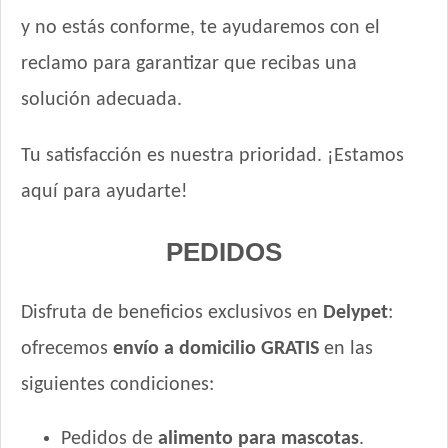
Nutribon XQ Gato Adulto
y no estás conforme, te ayudaremos con el
Nutribon XQ Urinary
reclamo para garantizar que recibas una
Nutrique Urinary Care Cat
solución adecuada.
Nutrique Young Adult Cat Healthy Maintenance
Nutrique Young Adult Cat Sterilised / Healthy Weight
Tu satisfacción es nuestra prioridad. ¡Estamos
Old Prince Equilibrium Gato Adulto
Old Prince Equilibrium Gato Adulto Esterilizado
aquí para ayudarte!
Old Prince Equilibrium Gato Adulto Urinario
PEDIDOS
Old Prince Premium Gato Adulto
Old Prince Proteínas Noveles Gato Adulto Cordero y Arroz
Integral
Disfruta de beneficios exclusivos en
Delypet
:
Old Prince Proteínas Noveles Gato Adulto Esterilizado Cordero
y Arroz Integral
ofrecemos
envío a domicilio GRATIS
en las
One Gato Adulto Pollo y Salmón
siguientes condiciones:
Pachá Gato Sabor Pescado
Pampa Gato Adulto
Pedidos de
alimento para mascotas
.