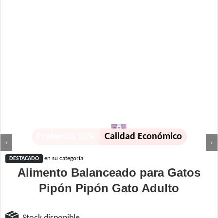
Proteínas 23%
Calidad Económico
‹
›
en su categoría
DESTACADO
Alimento Balanceado para Gatos
Pipón Pipón Gato Adulto