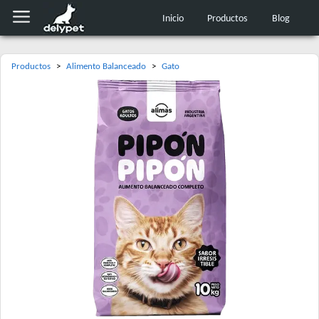
Inicio
Productos
Blog
Productos
>
Alimento Balanceado
>
Gato