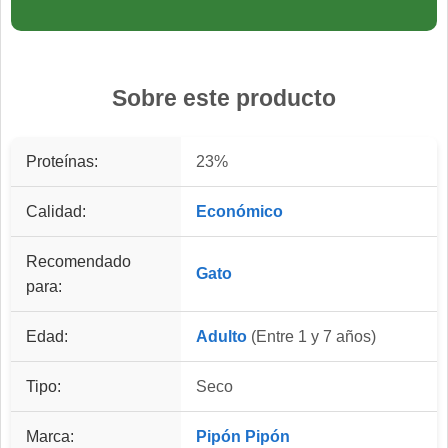
Sobre este producto
Proteínas:
23%
Calidad:
Económico
Recomendado
Gato
para:
Edad:
Adulto
(Entre 1 y 7 años)
Tipo:
Seco
Marca:
Pipón Pipón