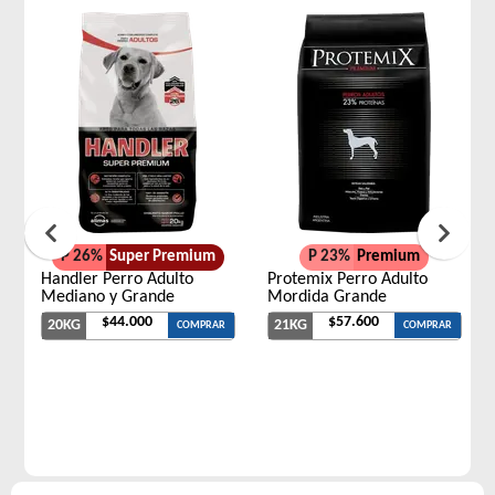
Whiskas Gato Adulto sabor Pollo
Whiskas Gato Adulto sabor Salmón
Zimpi Gato Adulto
P 26%
Super Premium
P 23%
Premium
Handler Perro Adulto
Protemix Perro Adulto
Mediano y Grande
Mordida Grande
$44.000
$57.600
20KG
21KG
COMPRAR
COMPRAR