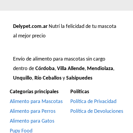
Delypet.com.ar
Nutrí la felicidad de tu mascota
al mejor precio
Envío de alimento para mascotas sin cargo
dentro de
Córdoba
,
Villa Allende
,
Mendiolaza
,
Unquillo
,
Río Ceballos
y
Salsipuedes
Categorías principales
Políticas
Alimento para Mascotas
Política de Privacidad
Alimento para Perros
Política de Devoluciones
Alimento para Gatos
Pupy Food