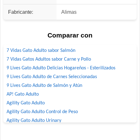
Fabricante:
Alimas
Comparar con
7 Vidas Gato Adulto sabor Salmón
7 Vidas Gatos Adultos sabor Carne y Pollo
9 Lives Gato Adulto Delicias Hogareños - Esterilizados
9 Lives Gato Adulto de Carnes Seleccionadas
9 Lives Gato Adulto de Salmón y Atún
AP! Gato Adulto
Agility Gato Adulto
Agility Gato Adulto Control de Peso
Agility Gato Adulto Urinary
Agility+ Gato Adulto Salmón
Agility+ Gato Weight Control + Prolonged Satiety