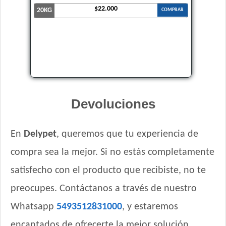
$22.000
20KG
Fawna Gato Urinario
COMPRAR
Felix Megamix Gato Adulto
Ganacat Gato Adulto Mix
Ganacat Gato Adulto sabor Pescado
Gandum Gato Adulto
Gati Gato Adulto sabor Carne y Pollo
Gati Gato Adulto sabor Pescado y Salmón a la Primavera
Devoluciones
Gaucho Gato Pescado
Gooster Gato Adulto
En
Delypet
, queremos que tu experiencia de
Gran Campeón Gato Adulto
compra sea la mejor. Si no estás completamente
Handler Gato Adulto
Handler Gato Adulto Urinary
satisfecho con el producto que recibiste, no te
Infinity Gato Adulto
preocupes. Contáctanos a través de nuestro
Iron Pet Gato Adulto
Whatsapp
5493512831000
, y estaremos
Jaspe Gato Adulto
Jaspe Premium Gato Adulto
encantados de ofrecerte la mejor solución