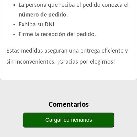
Raza Gato Castrado
La persona que reciba el pedido conozca el
Royal Canin Club Performance Gato Adulto
número de pedido
.
Royal Canin Gato Care Appetite Control
Exhiba su
DNI
.
Royal Canin Gato Care Digestive
Firme la recepción del pedido.
Royal Canin Gato Care Hair & Skin
Royal Canin Gato Care Hairball
Estas medidas aseguran una entrega eficiente y
Royal Canin Gato Care Urinary
sin inconvenientes. ¡Gracias por elegirnos!
Royal Canin Gato Care Weight
Royal Canin Gato Exigent
Royal Canin Gato Fit
Royal Canin Gato Indoor
Royal Canin Gato Indoor Long Hair - Pelo Largo
Comentarios
Royal Canin Gato Raza Persian Adulto
Royal Canin Gato Raza Siamese Adulto
Cargar comenarios
Royal Canin Gato Sensible
Royal Canin Gato Veterinary Urinary S/O