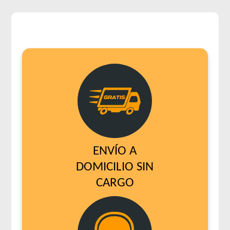
Royal Canin Gato Veterinary Calm
Royal Canin Gato Veterinary Castrado Weight Control
Royal Canin Gato Veterinary Diabetic
Royal Canin Gato Veterinary Hypoallergenic
Royal Canin Gato Veterinary Renal
Royal Canin Gato Veterinary Satiety Support Weight
Management
Sabrositos Adultos Pescado
Sabrositos Gato Adulto Mix
Sieger Criadores Gato All in One
Sieger Gato Adulto
ENVÍO A
Sieger Gato Castrado Indoor
DOMICILIO SIN
Sieger Gato Dermaprotect
CARGO
Sieger Gato Hairball & Stress Control
Sieger Gato Reducido en Calorías
Sieger Gato Urinary
Suelto Gato