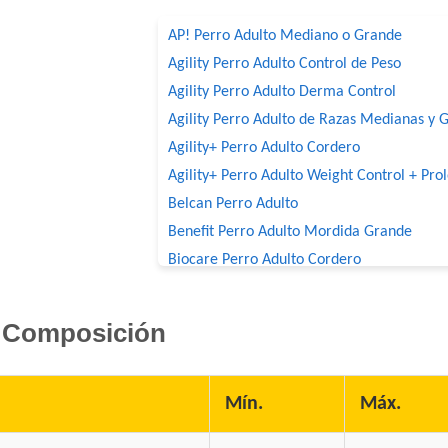
AP! Perro Adulto Mediano o Grande
Agility Perro Adulto Control de Peso
Agility Perro Adulto Derma Control
Agility Perro Adulto de Razas Medianas y 
Agility+ Perro Adulto Cordero
Agility+ Perro Adulto Weight Control + Pro
Belcan Perro Adulto
Benefit Perro Adulto Mordida Grande
Biocare Perro Adulto Cordero
Biomax Perro Adulto
Black Bones Perro Adulto
Composición
Bonelo Perro Adulto de Razas Medianas y
Boorton Perro Adulto
Brio Perro Adulto
Mín.
Máx.
Cacique Nahuel Perro Adulto