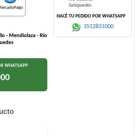
Salsipuedes
ercadoPago
HACÉ TU PEDIDO POR WHATSAPP
3512831000
llo - Mendiolaza - Río
puedes
POR WHATSAPP
000
ucto