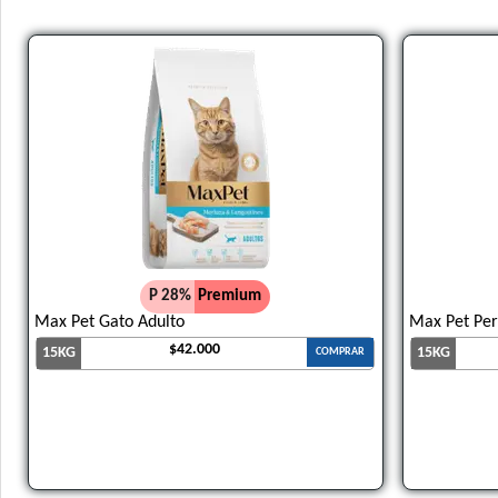
P 28%
Premium
Max Pet Gato Adulto
Max Pet Per
$42.000
15KG
15KG
COMPRAR