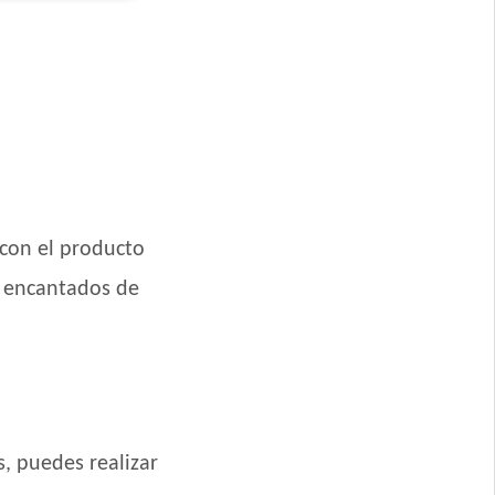
Grandes
ero
rande
 Pollo
 con el producto
s encantados de
 Mordida Grande
e Carne, Pollo y
s, puedes realizar