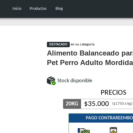
Inicio
Productos
Blog
en su categoría
DESTACADO
Alimento Balanceado par
Pet Perro Adulto Mordid
Stock disponible
PRECIOS
$
35.000
20KG
($1750 x kg)
PAGO CONTRAREEMBO