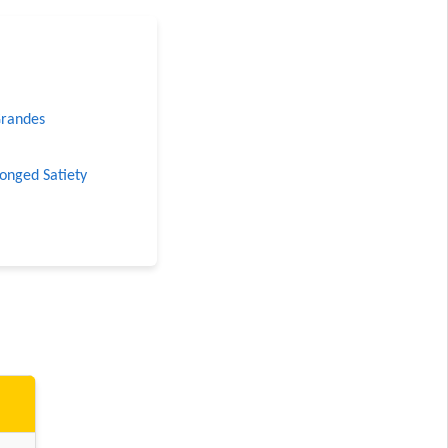
Grandes
longed Satiety
 Grandes