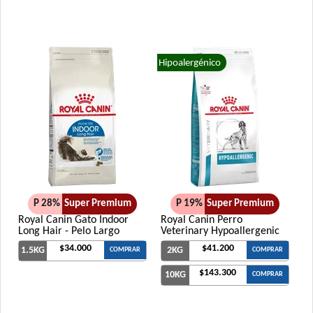
Hipoalergénico
P 28%
Super Premium
P 19%
Super Premium
Royal Canin Gato Indoor
Royal Canin Perro
Long Hair - Pelo Largo
Veterinary Hypoallergenic
$34.000
$41.200
1.5KG
2KG
COMPRAR
COMPRAR
$143.300
10KG
COMPRAR