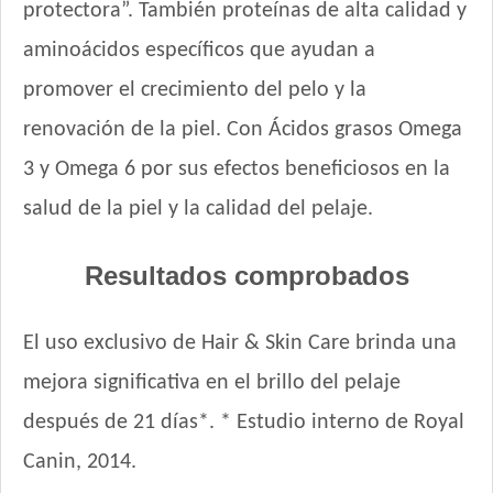
protectora”. También proteínas de alta calidad y
MisterPet Gato Adulto
aminoácidos específicos que ayudan a
Montañés Gato Adulto
Nature Gatos
promover el crecimiento del pelo y la
Nature Gatos Urinary
renovación de la piel. Con Ácidos grasos Omega
NutriCare Gato Adulto
3 y Omega 6 por sus efectos beneficiosos en la
Nutribon Plus Gato Adulto
Nutribon XQ Gato Adulto
salud de la piel y la calidad del pelaje.
Nutribon XQ Urinary
Nutrique Urinary Care Cat
Resultados comprobados
Nutrique Young Adult Cat Healthy Maintenance
Nutrique Young Adult Cat Sterilised / Healthy Weight
El uso exclusivo de Hair & Skin Care brinda una
Old Prince Equilibrium Gato Adulto
mejora significativa en el brillo del pelaje
Old Prince Equilibrium Gato Adulto Esterilizado
Old Prince Equilibrium Gato Adulto Urinario
después de 21 días*. * Estudio interno de Royal
Old Prince Premium Gato Adulto
Canin, 2014.
Old Prince Proteínas Noveles Gato Adulto Cordero y Arroz