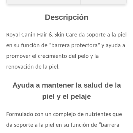
Handler Gato Adulto
Handler Gato Adulto Urinary
Descripción
Infinity Gato Adulto
Iron Pet Gato Adulto
Royal Canin Hair & Skin Care da soporte a la piel
Jaspe Gato Adulto
en su función de “barrera protectora” y ayuda a
Jaspe Premium Gato Adulto
Kedi Special Care
promover el crecimiento del pelo y la
Keiko Gato Adulto Mix de Pescados
renovación de la piel.
Ken-l Gato Adulto
Kongo Gato Adulto sabor Carne y Pollo
Ayuda a mantener la salud de la
Kongo Gato Adulto sabor Salmón y Atún
piel y el pelaje
Maintenance Criadores Gato Adulto
Maussy Gatos Adultos Mix Pescado
Max Pet Gato Adulto
Formulado con un complejo de nutrientes que
Maxxium Gato Trucha Patagónica
da soporte a la piel en su función de “barrera
Mi Amigo Gato Adulto