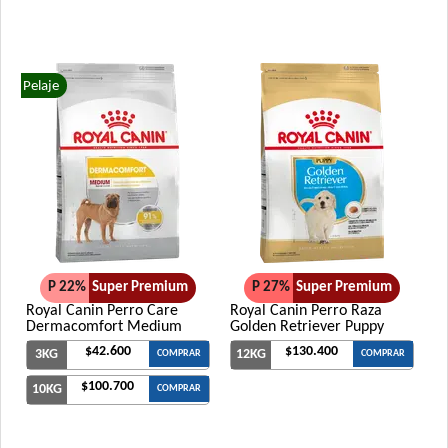
Pelaje
P 22%
Super Premium
P 27%
Super Premium
Royal Canin Perro Care
Royal Canin Perro Raza
Dermacomfort Medium
Golden Retriever Puppy
$42.600
$130.400
3KG
12KG
COMPRAR
COMPRAR
$100.700
10KG
COMPRAR