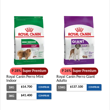
P 28%
Super Premium
P 26%
Super Premium
Royal Canin Perro Mini
Royal Canin Perro Giant
Indoor
Adulto
$14.700
$137.100
1KG
15KG
COMPRAR
COMPRAR
$41.400
3KG
COMPRAR