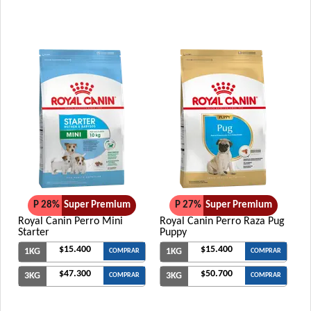
P 28%
Super Premium
P 27%
Super Premium
Royal Canin Perro Mini
Royal Canin Perro Raza Pug
Starter
Puppy
$15.400
$15.400
1KG
1KG
COMPRAR
COMPRAR
$47.300
$50.700
3KG
3KG
COMPRAR
COMPRAR