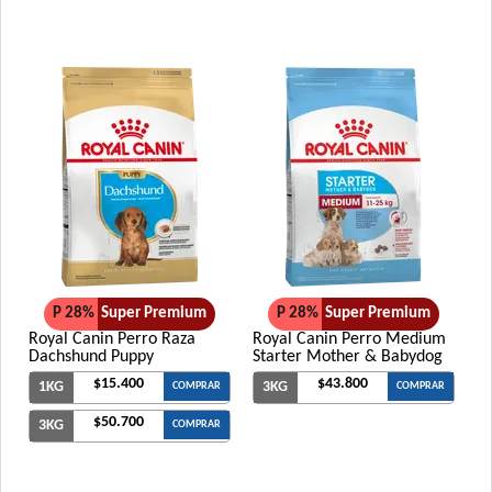
Vitalcan Therapy Feline Renal Care
Vitalcan Therapy Feline Urinary Health
Voraz Gato Adulto
Whiskas Gato Adulto Castrado
Whiskas Gato Adulto sabor Carne
Whiskas Gato Adulto sabor Pescado
Whiskas Gato Adulto sabor Pollo
Whiskas Gato Adulto sabor Salmón
Zimpi Gato Adulto
P 28%
Super Premium
P 28%
Super Premium
Royal Canin Perro Raza
Royal Canin Perro Medium
Dachshund Puppy
Starter Mother & Babydog
$15.400
$43.800
1KG
3KG
COMPRAR
COMPRAR
$50.700
3KG
COMPRAR