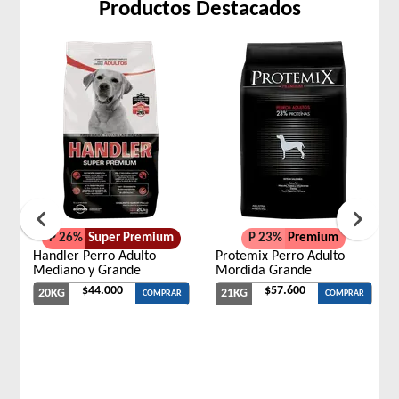
Productos Destacados
P 26%
Super Premium
P 23%
Premium
Handler Perro Adulto
Protemix Perro Adulto
Mediano y Grande
Mordida Grande
$44.000
$57.600
20KG
21KG
COMPRAR
COMPRAR