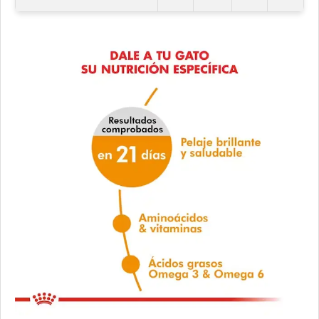
Profesional Vet Gato Adulto
Profesional Vet Premium Gato Adulto
Profesional Vet Super Premium Gato Adulto Urinary
Pupy Food Gato Adulto
Raza Gato Adulto sabor Carne, Pescado y Arroz
Raza Gato Adulto sabor Pescado
Raza Gato Adulto sabor Pollo y Leche
Raza Gato Castrado
Royal Canin Club Performance Gato Adulto
Royal Canin Gato Active 7+
Royal Canin Gato Care Appetite Control
Royal Canin Gato Care Digestive
Royal Canin Gato Care Hairball
Royal Canin Gato Care Urinary
Royal Canin Gato Care Weight
Royal Canin Gato Exigent