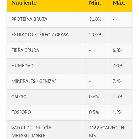
Nutriente
Mín.
Máx.
Excellent Gato Adulto Sterilized
Excellent Gato Adulto Urinary
PROTEÍNA BRUTA
31,0%
-
Excellent Gato Adulto con Piel Sensible
Excellent Mantenimiento Gato Adulto
EXTRACTO ETÉREO / GRASA
20,0%
-
Fawna Gato Adulto
Fawna Gato Esterilizado
FIBRA CRUDA
-
6,8%
Fawna Gato Urinario
HUMEDAD
-
7,0%
Felix Megamix Gato Adulto
Ganacat Gato Adulto Mix
MINERALES / CENIZAS
-
7,4%
Ganacat Gato Adulto sabor Pescado
Gandum Gato Adulto
CALCIO
0,6%
1,5%
Gati Gato Adulto sabor Carne y Pollo
Gati Gato Adulto sabor Pescado y Salmón a la Primavera
FÓSFORO
0,5%
1,2%
Gaucho Gato Pescado
Gooster Gato Adulto
VALOR DE ENERGÍA
4162 KCAL/KG EN
Gran Campeón Gato Adulto
METABOLIZABLE
MS