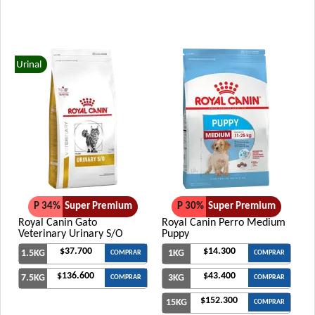
Urinal
P 34%
Super Premium
P 30%
Super Premium
Royal Canin Gato
Royal Canin Perro Medium
Veterinary Urinary S/O
Puppy
$37.700
$14.300
1.5KG
1KG
COMPRAR
COMPRAR
$136.600
$43.400
7.5KG
3KG
COMPRAR
COMPRAR
$152.300
15KG
COMPRAR