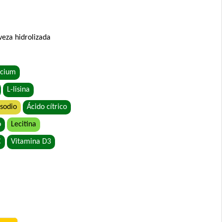
 Grandes
veza hidrolizada
ecium
L-lisina
etales
 sodio
Ácido cítrico
o
Lecitina
C
Vitamina D3
rande