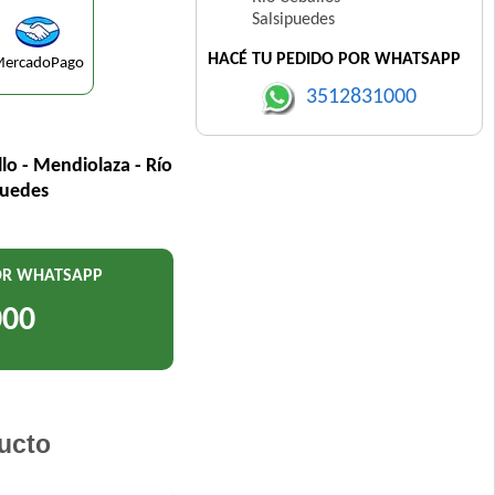
Salsipuedes
HACÉ TU PEDIDO POR WHATSAPP
ercadoPago
3512831000
llo - Mendiolaza - Río
puedes
POR WHATSAPP
000
ucto