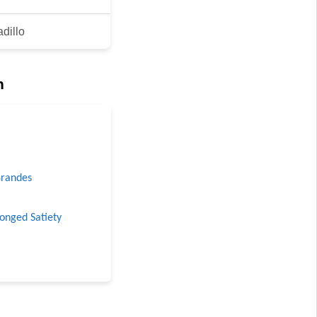
dillo
n
Grandes
longed Satiety