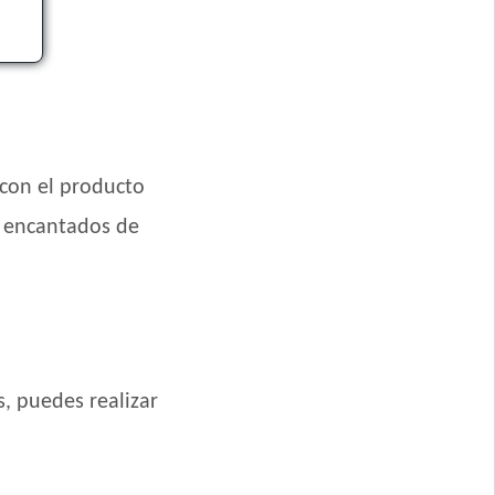
e Carne, Pollo y
 con el producto
s encantados de
 y Grandes
 Grande
s, puedes realizar
ande Mix