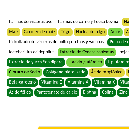
harinas de vísceras ave
harinas de carne y hueso bovina
Ha
Maíz
Germen de maíz
Trigo
Harina de trigo
Arroz
A
hidrolizado de vísceras de pollo porcinas y vacunas
Pulpa de 
lactobasillus acidophilus
Extracto de Cynara scolymus
hoja
Extracto de yucca Schidigera
L-ácido glutámico
L-glutamin
Cloruro de Sodio
Colágeno hidrolizado
Ácido propiónico
Beta-caroteno
Vitamina E
Vitamina A
Vitamina K
Vita
Ácido fólico
Pantotenato de calcio
Biotina
Colina
Zinc