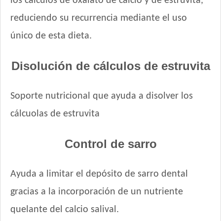
los cálculos de oxalato de calcio y de estruvita,
Nutribon XQ Control de Peso
reduciendo su recurrencia mediante el uso
Nutribon XQ Raza Pequeña
Nutrique Healthy Weight Dog
único de esta dieta.
Nutrique Skin Sensitivity
Odwalla Perro Adulto
Disolución de cálculos de estruvita
Old Prince Equilibrium Perro Adulto Control de peso Pollo y
Arroz
Soporte nutricional que ayuda a disolver los
Old Prince Equilibrium Perro Adulto Razas Pequeñas
Old Prince Proteínas Noveles Perro Adulto Cerdo y Legumbres
cálcuolas de estruvita
Naturales
Old Prince Proteínas Noveles Perro Adulto Light Cordero y
Control de sarro
Arroz Integral
Old Prince Proteínas Noveles Perro Adulto Razas Pequeñas
Cordero y Arroz Integral
Ayuda a limitar el depósito de sarro dental
One Perro Adulto Mini con Pollo y Carne
gracias a la incorporación de un nutriente
Pampa Perro Mordida Pequeña
quelante del calcio salival.
Pedigree Perro Adulto Razas Pequeñas Sabor Carne Y
Vegetales