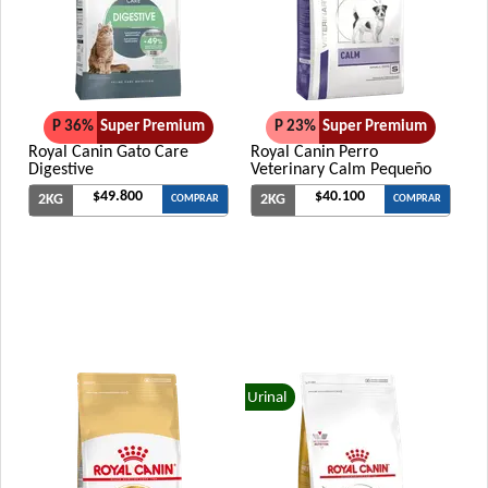
Vitalcan Therapy Canine Renal
Xtreme Dog Perro Adulto
Zimpi Perro Adulto
P 36%
Super Premium
P 23%
Super Premium
Royal Canin Gato Care
Royal Canin Perro
Digestive
Veterinary Calm Pequeño
$49.800
$40.100
2KG
2KG
COMPRAR
COMPRAR
Urinal