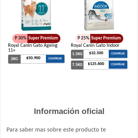
P 30%
Super Premium
P 25%
Super Premium
Royal Canin Gato Ageing
Royal Canin Gato Indoor
11+
$32.500
1.5KG
COMPRAR
$50.900
2KG
COMPRAR
$125.600
7.5KG
COMPRAR
Información oficial
Para saber mas sobre este producto te