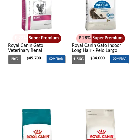
P 23%
Super Premium
P 28%
Super Premium
Royal Canin Gato
Royal Canin Gato Indoor
Veterinary Renal
Long Hair - Pelo Largo
$45.700
$34.000
2KG
1.5KG
COMPRAR
COMPRAR