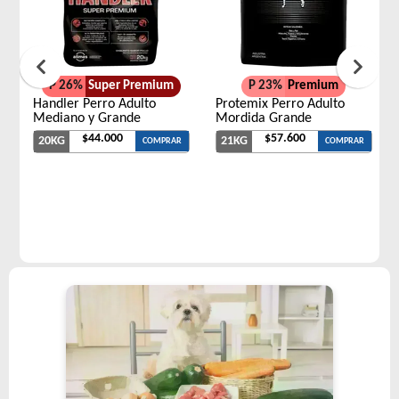
P 26%
Super Premium
P 23%
Premium
Handler Perro Adulto
Protemix Perro Adulto
Mediano y Grande
Mordida Grande
$44.000
$57.600
20KG
21KG
COMPRAR
COMPRAR