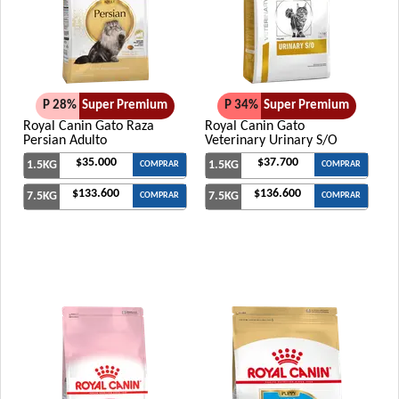
P 28%
Super Premium
P 34%
Super Premium
Royal Canin Gato Raza
Royal Canin Gato
Persian Adulto
Veterinary Urinary S/O
$35.000
$37.700
1.5KG
1.5KG
COMPRAR
COMPRAR
$133.600
$136.600
7.5KG
7.5KG
COMPRAR
COMPRAR