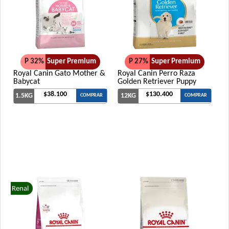
P 32%
Super Premium
P 27%
Super Premium
Royal Canin Gato Mother &
Royal Canin Perro Raza
Babycat
Golden Retriever Puppy
$38.100
$130.400
1.5KG
12KG
COMPRAR
COMPRAR
Renal