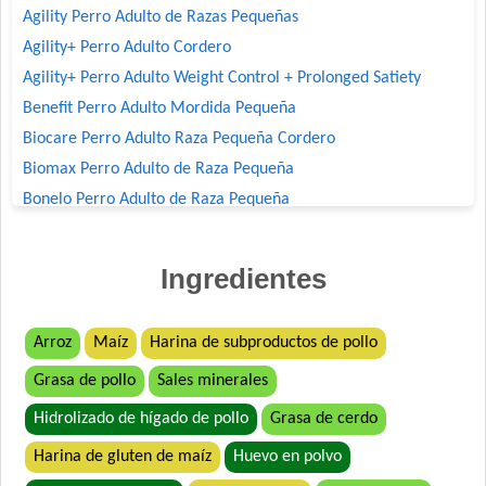
Agility Perro Adulto de Razas Pequeñas
Agility+ Perro Adulto Cordero
Agility+ Perro Adulto Weight Control + Prolonged Satiety
Benefit Perro Adulto Mordida Pequeña
Biocare Perro Adulto Raza Pequeña Cordero
Biomax Perro Adulto de Raza Pequeña
Bonelo Perro Adulto de Raza Pequeña
Bonzo Perro Adulto de Todos los Tamaños
Boorton Perro Adulto
Ingredientes
Brio Perro Adulto
Canican Arroz Saborizado para Perro Adulto
Arroz
Maíz
Harina de subproductos de pollo
Cari Amici Perro Adulto de Raza Pequeña Sabor Carne, Pollo y
Arroz
Grasa de pollo
Sales minerales
Company Perro Adulto
Hidrolizado de hígado de pollo
Grasa de cerdo
Deleita Perro Adulto de Raza Pequeña
Harina de gluten de maíz
Huevo en polvo
Deleita Super Premium Perro Adulto Mordida Pequeña