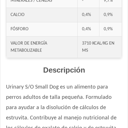
MINERALES / CENIZAS
-
9,7%
Jaspe Premium Perro Adulto Mordida Pequeña
Keiko Perro Adulto de Raza Pequeña
CALCIO
0,4%
0,9%
Ken-L Perro Adulto de Razas Pequeñas
Kongo Gold Perro Adulto de Razas Pequeñas
FÓSFORO
0,4%
0,9%
Kongo Perro Adulto de Razas Pequeñas
Maintenance Criadores Perro Adulto Razas Pequeñas
VALOR DE ENERGÍA
3710 KCAL/KG EN
Max Pet Perro Adulto Mordida Pequeña
METABOLIZABLE
MS
Maxxium Perro Adulto Pollo de Campo y Arroz
Mi Amigo Perro Adulto
Descripción
MisterPet Perro Adulto Control de Peso
MisterPet Perro Adulto Mordida Pequeña
Urinary S/O Small Dog es un alimento para
Natural Meat Perro Adulto
perros adultos de talla pequeña. Formulado
Nature Perro Adulto Light
Nature Perro Adulto de Raza Pequeña
para ayudar a la disolución de cálculos de
NutriCare Perro Adulto Pequeño
estruvita. Contribuye al manejo nutricional de
Nutribon Plus Perro Adulto Pequeño