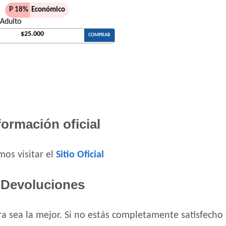
Maussy Gatos Adultos Mix Pescado
P 18%
Económico
Max Pet Gato Adulto
 Adulto
Maxxium Gato Trucha Patagónica
$25.000
COMPRAR
Mi Amigo Gato Adulto
MisterPet Gato Adulto
Montañés Gato Adulto
Nature Gatos
Nature Gatos Urinary
NutriCare Gato Adulto
formación oficial
Nutribon Plus Gato Adulto
Nutribon XQ Gato Adulto
os visitar el
Sitio Oficial
Nutribon XQ Urinary
Nutrique Urinary Care Cat
Devoluciones
Nutrique Young Adult Cat Healthy Mainte
Nutrique Young Adult Cat Sterilised / Heal
Old Prince Equilibrium Gato Adulto
a sea la mejor. Si no estás completamente satisfecho