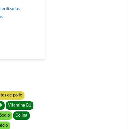
terilizados
as
atiety
tos de pollo
 K
Vitamina B1
 Sodio
Colina
alcio