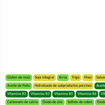
Gluten de maíz
Soja integral
Arroz
Trigo
Maíz
Salva
Aceite de Pollo
Hidrolizado de subproductos porcinos
Aceit
Vitamina B2
Vitamina B3
Vitamina B5
Vitamina B6
Vi
Carbonato de calcio
Óxido de zinc
Sulfato de cobre
Óxid