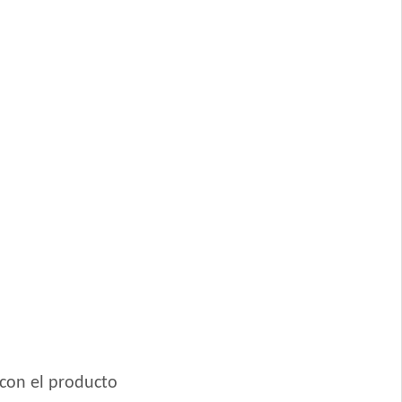
nance
thy Weight
 con el producto