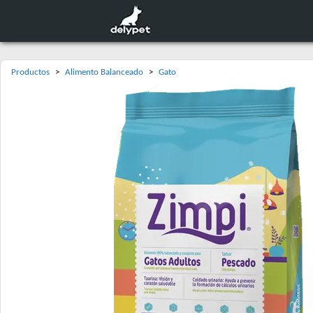
Productos
>
Alimento Balanceado
>
Gato