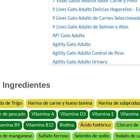
7 Vidas Gatos Adultos sabor Carne y Pollo
9 Lives Gato Adulto Delicias Hogareños - Es
9 Lives Gato Adulto de Carnes Seleccionad
9 Lives Gato Adulto de Salmón y Atún
AP! Gato Adulto
Agility Gato Adulto
Agility Gato Adulto Control de Peso
Agility Gato Adulto Urinary
Agility+ Gato Adulto Salmón
Agility+ Gato Weight Control + Prolonged S
Ingredientes
Belcat Gato Adulto
Benefit Gato Adulto
do de Trigo
Harina de carne y hueso bovina
Harina de subproduc
Bonelo Gato Adulto
e de pescado
Vitamina A
Vitamina D3
Vitamina E
Vitamina
Bonelo Gato Adulto
Brio Gato Adulto
tamina B9
Vitamina B12
Biotina
Ácido fosfórico
Cloruro de
Capitán Gato Adulto
o de manganeso
Sulfato ferroso
Selenito de sodio
Yodato de c