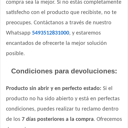
compra sea la mejor. Si no estás completamente
Whiskas Gato Adulto sabor Carne
satisfecho con el producto que recibiste, no te
Whiskas Gato Adulto sabor Pescado
preocupes. Contáctanos a través de nuestro
Whiskas Gato Adulto sabor Pollo
Whiskas Gato Adulto sabor Salmón
Whatsapp
5493512831000
, y estaremos
Zimpi Gato Adulto
encantados de ofrecerte la mejor solución
posible.
Condiciones para devoluciones:
Producto sin abrir y en perfecto estado:
Si el
producto no ha sido abierto y está en perfectas
condiciones, puedes realizar tu reclamo dentro
de los
7 días posteriores a la compra
. Ofrecemos