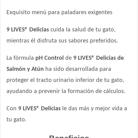
Jaspe Premium Gato Adulto
Exquisito menú para paladares exigentes
Kedi Special Care
Keiko Gato Adulto Mix de Pescados
9 LIVES® Delicias
cuida la salud de tu gato,
Ken-l Gato Adulto
Kongo Gato Adulto sabor Carne y Pollo
mientras él disfruta sus sabores preferidos.
Kongo Gato Adulto sabor Salmón y Atún
Maintenance Criadores Gato Adulto
La fórmula
pH Control
de
9 LIVES® Delicias de
Maussy Gatos Adultos Mix Pescado
Salmón y Atún
ha sido desarrollada para
Max Pet Gato Adulto
proteger el tracto urinario inferior de tu gato,
Maxxium Gato Trucha Patagónica
ayudando a prevenir la formación de cálculos.
Mi Amigo Gato Adulto
MisterPet Gato Adulto
Con
9 LIVES® Delicias
le das más y mejor vida a
Montañés Gato Adulto
Nature Gatos
tu gato.
Nature Gatos Urinary
NutriCare Gato Adulto