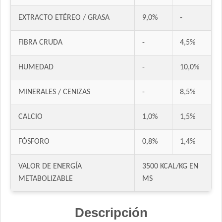
Fawna Gato Esterilizado
EXTRACTO ETÉREO / GRASA
9,0%
-
Fawna Gato Urinario
Felix Megamix Gato Adulto
FIBRA CRUDA
-
4,5%
Ganacat Gato Adulto Mix
Ganacat Gato Adulto sabor Pescado
HUMEDAD
-
10,0%
Gandum Gato Adulto
Gati Gato Adulto sabor Carne y Pollo
MINERALES / CENIZAS
-
8,5%
Gati Gato Adulto sabor Pescado y Salmón a la Primavera
CALCIO
1,0%
1,5%
Gaucho Gato Pescado
Gooster Gato Adulto
FÓSFORO
0,8%
1,4%
Gran Campeón Gato Adulto
Handler Gato Adulto
VALOR DE ENERGÍA
3500 KCAL/KG EN
Handler Gato Adulto Urinary
METABOLIZABLE
MS
Infinity Gato Adulto
Iron Pet Gato Adulto
Descripción
Jaspe Gato Adulto