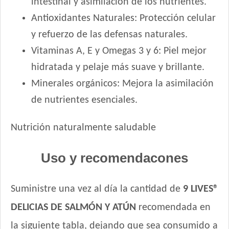
intestinal y asimilación de los nutrientes.
Pampa Gato Adulto
Pipón Pipón Gato Adulto
Antioxidantes Naturales: Protección celular
Pro Plan Gato Adulto
y refuerzo de las defensas naturales.
Pro Plan Gato Adulto Esterilizado con Carne de Salmón
Vitaminas A, E y Omegas 3 y 6: Piel mejor
Pro Plan Gato Adulto Live Clear Reductor de Alérgenos
hidratada y pelaje más suave y brillante.
Pro Plan Gato Adulto Piel & Estómago Sensible
Minerales orgánicos: Mejora la asimilación
Pro Plan Gato Adulto Urinary
de nutrientes esenciales.
Pro Plan Veterinary Diets Gato Adulto Gastrointestinal
Pro Plan Veterinary Diets Gato Adulto Renal Etapa Avanzada
Nutrición naturalmente saludable
Pro Plan Veterinary Diets Gato Adulto Urinary
Pro Plan Veterinary Diets Gato Adulto con Sobrepeso
Uso y recomendacones
Profesional Vet Gato Adulto
Profesional Vet Premium Gato Adulto
Profesional Vet Super Premium Gato Adulto Urinary
Suministre una vez al día la cantidad de
9 LIVES®
Pupy Food Gato Adulto
DELICIAS DE SALMÓN Y ATÚN
recomendada en
Raza Gato Adulto sabor Carne, Pescado y Arroz
la siguiente tabla, dejando que sea consumido a