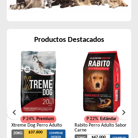
Productos Destacados
P 24%
Premium
P 22%
Estándar
Xtreme Dog Perro Adulto
Rabito Perro Adulto Sabor
Carne
$37.600
20KG
COMPRAR
$47.000
OFERTA