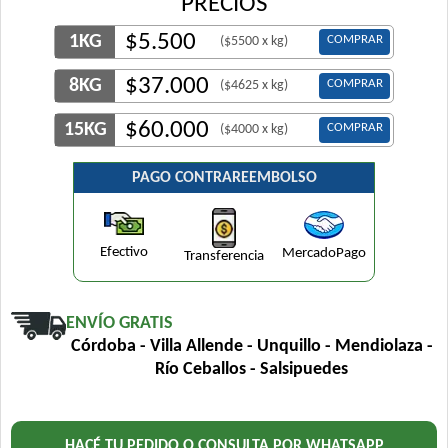
PRECIOS
$
5.500
1KG
COMPRAR
($5500 x kg)
$
37.000
8KG
COMPRAR
($4625 x kg)
$
60.000
15KG
COMPRAR
($4000 x kg)
PAGO CONTRAREEMBOLSO
Efectivo
MercadoPago
Transferencia
ENVÍO GRATIS
Córdoba - Villa Allende - Unquillo - Mendiolaza -
Río Ceballos - Salsipuedes
HACÉ TU PEDIDO O CONSULTA POR WHATSAPP