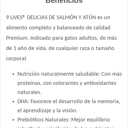
Beneficios
Nutribon Plus Gato Adulto
Nutribon XQ Gato Adulto
9 LIVES® DELICIAS DE SALMÓN Y ATÚN es un
Nutribon XQ Urinary
alimento completo y balanceado de calidad
Nutrique Urinary Care Cat
Nutrique Young Adult Cat Healthy Maintenance
Premium. Indicado para gatos adultos, de más
Nutrique Young Adult Cat Sterilised / Healthy Weight
de 1 año de vida, de cualquier raza o tamaño
Old Prince Equilibrium Gato Adulto
corporal.
Old Prince Equilibrium Gato Adulto Esterilizado
Old Prince Equilibrium Gato Adulto Urinario
Nutrición naturalmente saludable: Con más
Old Prince Premium Gato Adulto
proteínas, con colorantes y antioxidantes
Old Prince Proteínas Noveles Gato Adulto Cordero y Arroz
Integral
naturales.
Old Prince Proteínas Noveles Gato Adulto Esterilizado Cordero
DHA: Favorece el desarrollo de la memoria,
y Arroz Integral
el aprendizaje y la visión.
One Gato Adulto Pollo y Salmón
Prebióticos Naturales: Mejor equilibrio
Pachá Gato Sabor Pescado