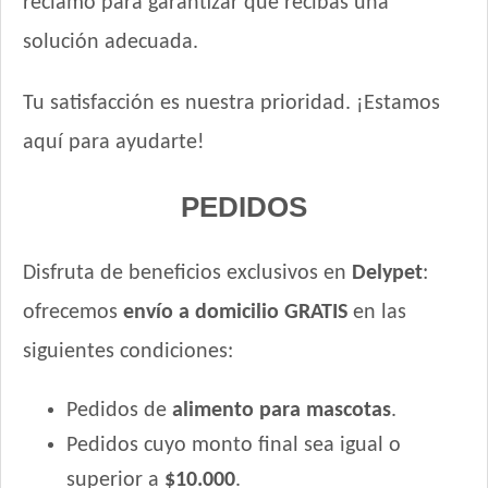
reclamo para garantizar que recibas una
Winy Adultos
Xtreme Dog Criadores Perro Adulto
solución adecuada.
Xtreme Dog Perro Adulto
Zimpi Perro Adulto
Tu satisfacción es nuestra prioridad. ¡Estamos
aquí para ayudarte!
PEDIDOS
Disfruta de beneficios exclusivos en
Delypet
:
ofrecemos
envío a domicilio GRATIS
en las
siguientes condiciones:
Pedidos de
alimento para mascotas
.
Pedidos cuyo monto final sea igual o
superior a
$10.000
.