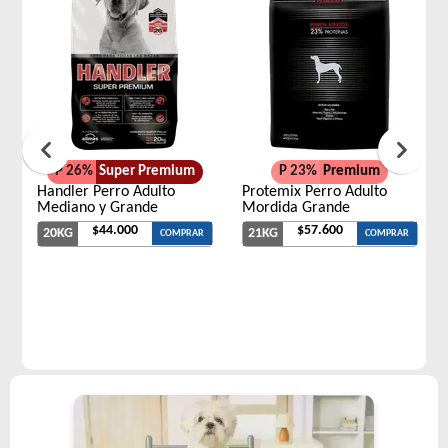
P 26%
Super Premium
P 23%
Premium
Handler Perro Adulto
Protemix Perro Adulto
Mediano y Grande
Mordida Grande
$44.000
$57.600
20KG
21KG
COMPRAR
COMPRAR