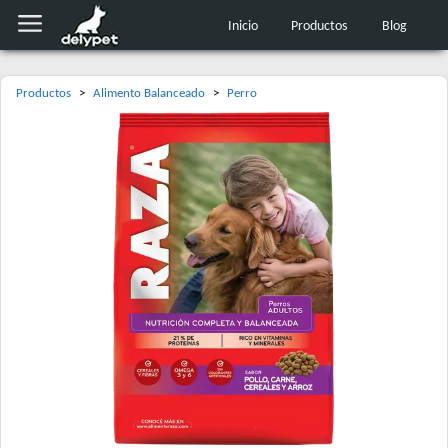
Inicio
Productos
Blog
Productos
>
Alimento Balanceado
>
Perro