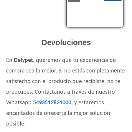
Top Nutrition Perro Adulto Raza Mediana
Top Nutrition Perro Vet Care Piel Sensible
Total Balance Ultra Pro Perros Adultos
Total Khan Adulto de Raza Mediana y Grande
Upper Crock Perro Adulto
Devoluciones
Upper Crock Perro Adulto Cerdo y Arroz
Upper Crock Perro Adulto Criadores
En
Delypet
, queremos que tu experiencia de
Upper Crock Perro Adulto Criadores
compra sea la mejor. Si no estás completamente
Vagoneta Gourmet Perro Adulto
Vagoneta Mix Perro Adulto
satisfecho con el producto que recibiste, no te
Valiant Criadores Perro Adulto
preocupes. Contáctanos a través de nuestro
Vitalcan Balanced Natural Recipe Perro Sabor Carne
Argentina Seleccionada
Whatsapp
5493512831000
, y estaremos
Vitalcan Balanced Natural Recipe Perro Sabor Cerdo
encantados de ofrecerte la mejor solución
Vitalcan Balanced Natural Recipe Perro Sabor Cordero
posible.
Vitalcan Balanced Natural Recipe Perro Sabor Pollo