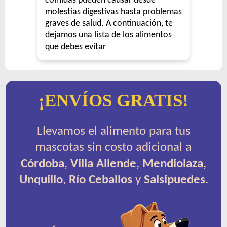
comidas pueden causar desde
molestias digestivas hasta problemas
graves de salud. A continuación, te
dejamos una lista de los alimentos
que debes evitar
¡ENVÍOS GRATIS!
Llevamos el alimento para tus
mascotas sin costo adicional a
Córdoba
,
Villa Allende
,
Mendiolaza
,
Unquillo
,
Río Ceballos
y
Salsipuedes
.