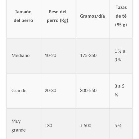
Iron Pet Perro Adultos de Razas Medianas y Grandes
Tazas
Iron Pet Premium Perro Adulto Mediano y Grande
Tamaño
Peso del
Gramos/día
de té
Jager Perro Adulto
del perro
perro (Kg)
(95 g)
Jaspe Perro Adulto
Jaspe Premium Perro Adulto
Jaspe Premium Perro Criadores
1 ½ a
Keiko Max Perro Adulto Mediano y Grande
Mediano
10-20
175-350
3 ¾
Keiko Perro Adulto de Raza Mediana y Grande Mix
Keiko Perro Adulto de Raza Mediana y Grande sabor Carne
Ken-L Perro Adulto de Raza Mediana y Grande
3 a 5
Kongo Gold Perro Adulto Medianos y Grandes
Grande
20-30
300-550
¾
Kongo Perro Adulto Medianos y Grandes
Maintenance Criadores Perro Adulto Carne y Pollo
Manada Perro Adulto Mediano y Grande
Muy
Mapu Perro Adulto Mediano y Grande
+30
+ 500
5 ¼
grande
Master Crock Perro Adulto Raza Mediana y Grande