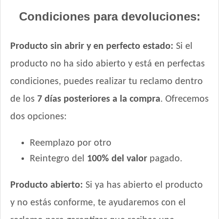
Vitalcan Balanced Natural Recipe Salmón Rosado
Condiciones para devoluciones:
Vitalcan Balanced Perro Adulto Raza Gigante
Vitalcan Balanced Perro Adulto Raza Grande
Vitalcan Balanced Perro Adulto Raza Mediana
Producto sin abrir y en perfecto estado:
Si el
Vitalcan Complete Control de Peso
producto no ha sido abierto y está en perfectas
Vitalcan Complete Perro Adulto de Raza Mediana y Grande
condiciones, puedes realizar tu reclamo dentro
Vitalcan Premium Perro Adulto
de los
7 días posteriores a la compra
. Ofrecemos
Vitalcan Premium Perro Adulto Sabor Cordero
Vitalcan Premium Perro Control de Peso
dos opciones:
Vitalcan Therapy Canine Cardiac Health
Vitalcan Therapy Canine Gastrointestinal Aid
Reemplazo por otro
Vitalcan Therapy Canine Hypoallergenic Care
Reintegro del
100% del valor
pagado.
Vitalcan Therapy Canine Mobility AID
Vitalcan Therapy Canine Obesity Management
Producto abierto:
Si ya has abierto el producto
Vitalcan Therapy Canine Renal
y no estás conforme, te ayudaremos con el
Voraz Perros Adultos