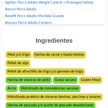
Agility+ Perro Adulto Weight Control + Prolonged Satiety
Belcan Perro Adulto
Benefit Perro Adulto Mordida Grande
Biocare Perro Adulto Cordero
Biomax Perro Adulto
Black Bones Perro Adulto
Ingredientes
Bonelo Perro Adulto de Razas Medianas y Grandes
Boorton Perro Adulto
Maíz y/o trigo
Harina de carne y hueso bovina
Brio Perro Adulto
Pellet de soja
Cacique Nahuel Perro Adulto
Can Active Perro Adulto Mordida Grande
Pellet de afrechillo de trigo y/o germen de trigo
Capitán Perro Adulto
Harina de vísceras de pollo
Grasa vacuna
Gluten Meal
Cari Amici Perro Adulto Carne, Pollo y Vegetales
Arroz
Hidrolizado de menudencias vacunas
Cari Amici Perro Sabor Carnes Argentinas
Hidrolizado proteico de vísceras bovinas, porcinas y aviares
Cari Amici Perro Sabor Carnes Argentinas
Company Perro Adulto
Harina de pescado y/o aceite de pescado desodorizado