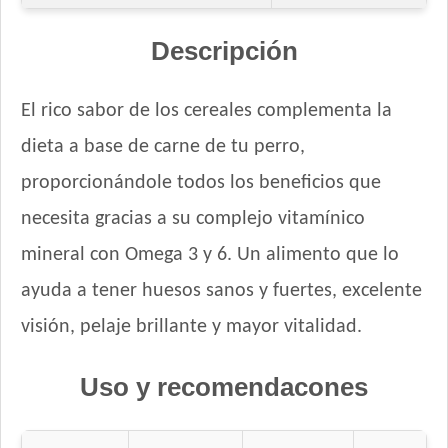
Fawna Perro Adulto Light
Fawna Perro Adulto Mordida Mediana y Grande
Descripción
Ganacan Perro Adulto Mix Carne, Hígado y Pollo
Ganacan Perro Adulto sabor Carne
El rico sabor de los cereales complementa la
Gandum Perro Adulto
dieta a base de carne de tu perro,
Gaucho Perro Adulto
Gooster Perro Adulto
proporcionándole todos los beneficios que
Gran Campeón Maintenance Perro Adulto Mordida Grande
necesita gracias a su complejo vitamínico
Gran Campeón Perro Adulto Mordida Grande Carne, Pollo y
mineral con Omega 3 y 6. Un alimento que lo
Cereales
Gran Pastor Perro Criadores
ayuda a tener huesos sanos y fuertes, excelente
HOP! Perro Adulto Mediano y Grande
visión, pelaje brillante y mayor vitalidad.
Handler Perro Adulto Mediano y Grande
High Pro Criadores Perro Adulto
Uso y recomendacones
High Pro Perro Adulto Cordero
Infinity Adulto Razas Medianas y Grandes