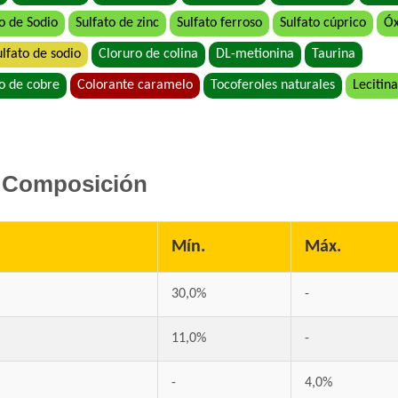
Raza Gatitos
o de Sodio
Sulfato de zinc
Sulfato ferroso
Sulfato cúprico
Óx
Royal Canin Club Performance Kitten
ulfato de sodio
Cloruro de colina
DL-metionina
Taurina
Royal Canin Gato Mother & Babycat
o de cobre
Colorante caramelo
Tocoferoles naturales
Lecitina
Royal Canin Kitten
Sieger Gato Cachorro Inmuno Protect
Top Nutrition Gato Cachorro
Upper Crock Kitten
Composición
Vagoneta Gatitos
Vitalcan Balanced Kitten
Vitalcan Complete Gatitos
Mín.
Máx.
Vitalcan Premium Gatitos
Whiskas Gatitos sabor Carne y Leche
30,0%
-
11,0%
-
-
4,0%