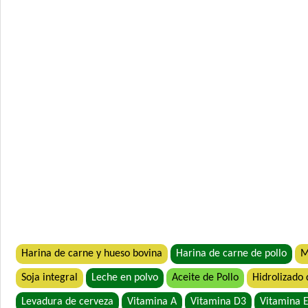
Harina de carne y hueso bovina
Harina de carne de pollo
M
Soja integral
Leche en polvo
Aceite de Pollo
Hidrolizado 
Levadura de cerveza
Vitamina A
Vitamina D3
Vitamina 