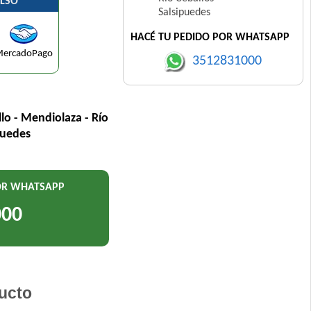
LSO
Salsipuedes
HACÉ TU PEDIDO POR WHATSAPP
ercadoPago
3512831000
llo - Mendiolaza - Río
puedes
POR WHATSAPP
000
ucto