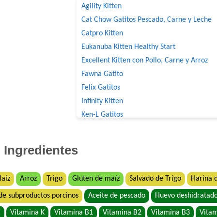
Agility Kitten
Cat Chow Gatitos Pescado, Carne y Leche
Catpro Kitten
Eukanuba Kitten Healthy Start
Excellent Kitten con Pollo, Carne y Arroz
Fawna Gatito
Felix Gatitos
Infinity Kitten
Ken-L Gatitos
Kongo Gatitos sabor Carne y Leche
Nutribon XQ Gatitos
Ingredientes
Nutrique Baby Cat & Kitten
Old Prince Equilibrium Gatitos
aíz
Arroz
Trigo
Gluten de maíz
Salvado de Trigo
Harina d
Old Prince Premium Gatitos
de subproductos porcinos
Aceite de pescado
Huevo deshidratad
Old Prince Proteínas Noveles Gatitos Corde
Pro Plan Gato Cachorro
E
Vitamina K
Vitamina B1
Vitamina B2
Vitamina B3
Vita