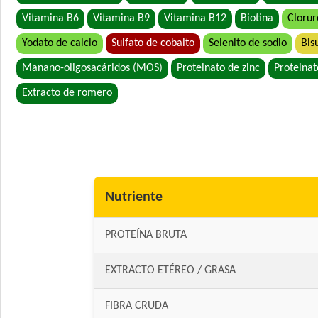
Vitamina B6
Vitamina B9
Vitamina B12
Biotina
Clorur
Yodato de calcio
Sulfato de cobalto
Selenito de sodio
Bis
Manano-oligosacáridos (MOS)
Proteinato de zinc
Proteinat
Extracto de romero
Nutriente
PROTEÍNA BRUTA
EXTRACTO ETÉREO / GRASA
FIBRA CRUDA