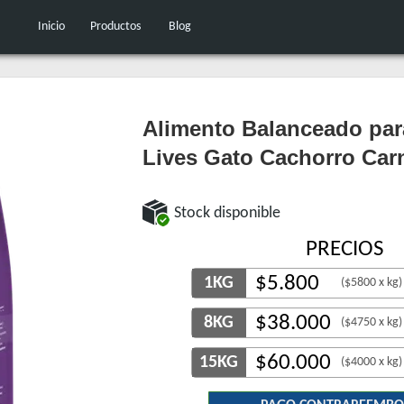
Inicio
Productos
Blog
Alimento Balanceado par
Lives Gato Cachorro Car
Stock disponible
PRECIOS
$
5.800
1KG
($5800 x kg)
$
38.000
8KG
($4750 x kg)
$
60.000
15KG
($4000 x kg)