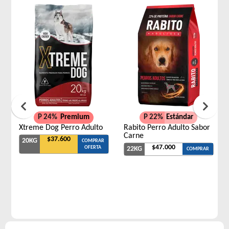
P 24%
Premium
P 22%
Estándar
Xtreme Dog Perro Adulto
Rabito Perro Adulto Sabor
Carne
$37.600
20KG
COMPRAR
$47.000
OFERTA
22KG
COMPRAR