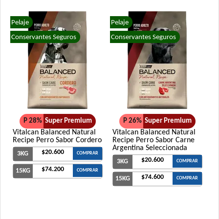
Pelaje
Pelaje
Conservantes Seguros
Conservantes Seguros
P 28%
Super Premium
P 26%
Super Premium
Vitalcan Balanced Natural
Vitalcan Balanced Natural
Recipe Perro Sabor Cordero
Recipe Perro Sabor Carne
Argentina Seleccionada
$20.600
3KG
COMPRAR
$20.600
3KG
COMPRAR
$74.200
15KG
COMPRAR
$74.600
15KG
COMPRAR