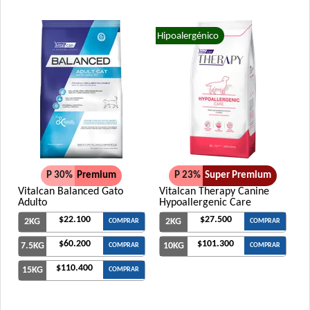
Hipoalergénico
P 30%
Premium
P 23%
Super Premium
Vitalcan Balanced Gato
Vitalcan Therapy Canine
Adulto
Hypoallergenic Care
$22.100
$27.500
2KG
2KG
COMPRAR
COMPRAR
$60.200
$101.300
7.5KG
10KG
COMPRAR
COMPRAR
$110.400
15KG
COMPRAR