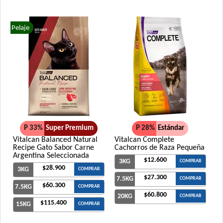
Pelaje
P 33%
Super Premium
P 28%
Estándar
Vitalcan Balanced Natural
Vitalcan Complete
Recipe Gato Sabor Carne
Cachorros de Raza Pequeña
Argentina Seleccionada
$12.600
3KG
COMPRAR
$28.900
3KG
COMPRAR
$27.300
7.5KG
COMPRAR
$60.300
7.5KG
COMPRAR
$60.800
20KG
COMPRAR
$115.400
15KG
COMPRAR