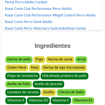
Pachá Perro Adulto Cocktail
Royal Canin Club Performance Perro Adulto
Royal Canin Club Performance Weight Control Perro Adulto
Royal Canin Perro Giant Adulto
Royal Canin Perro Veterinary Gastrointestinal Canine
Moderate Calorie
Royal Canin Perro Veterinary Hepatic Canine
Ingredientes
Royal Canin Perro Veterinary Mobility Support
Suelto Perro
Harina de pollo
Trigo
Harina de carne
Arroz
Gluten Meal
Maíz
Harina de soja micronizada
Pulpa de remolacha
Hidrolizado proteico de pollo
Aceite de Pollo
Aceite de pescado
Levadura de cerveza
Zeolita
Cloruro de Sodio
Vitamina A
Vitamina D3
Vitamina E
Vitamina K3