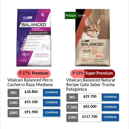
Pelaje
P 27%
Premium
P 33%
Super Premium
Vitalcan Balanced Perro
Vitalcan Balanced Natural
Cachorro Raza Mediana
Recipe Gato Sabor Trucha
Patagónica
$18.800
3KG
COMPRAR
$29.700
3KG
COMPRAR
$55.100
12KG
COMPRAR
$62.000
7.5KG
COMPRAR
$91.900
20KG
COMPRAR
$117.700
15KG
COMPRAR