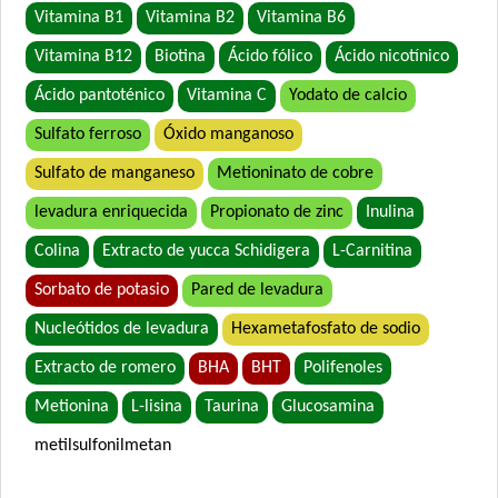
Vitamina B1
Vitamina B2
Vitamina B6
Vitamina B12
Biotina
Ácido fólico
Ácido nicotínico
Ácido pantoténico
Vitamina C
Yodato de calcio
Sulfato ferroso
Óxido manganoso
Sulfato de manganeso
Metioninato de cobre
levadura enriquecida
Propionato de zinc
Inulina
Colina
Extracto de yucca Schidigera
L-Carnitina
Sorbato de potasio
Pared de levadura
Nucleótidos de levadura
Hexametafosfato de sodio
Extracto de romero
BHA
BHT
Polifenoles
Metionina
L-lisina
Taurina
Glucosamina
metilsulfonilmetan