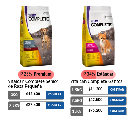
P 25%
Premium
P 34%
Estándar
Vitalcan Complete Senior
Vitalcan Complete Gatitos
de Raza Pequeña
$11.200
1.5KG
COMPRAR
$12.600
3KG
COMPRAR
$42.800
7.5KG
COMPRAR
$27.400
7.5KG
COMPRAR
$75.200
15KG
COMPRAR