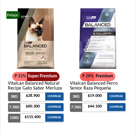
Pelaje
P 33%
Super Premium
P 28%
Premium
Vitalcan Balanced Natural
Vitalcan Balanced Perro
Recipe Gato Sabor Merluza
Senior Raza Pequeña
$28.900
$19.000
3KG
3KG
COMPRAR
COMPRAR
$60.300
$44.100
7.5KG
7.5KG
COMPRAR
COMPRAR
$115.400
15KG
COMPRAR