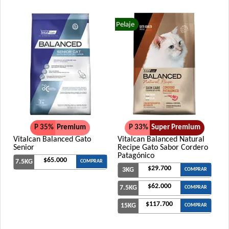
Pelaje
P 35%
Premium
P 33%
Super Premium
Vitalcan Balanced Gato
Vitalcan Balanced Natural
Senior
Recipe Gato Sabor Cordero
Patagónico
$65.000
7.5KG
COMPRAR
$29.700
3KG
COMPRAR
$62.000
7.5KG
COMPRAR
$117.700
15KG
COMPRAR