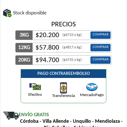
Stock disponible
PRECIOS
$
20.200
3KG
COMPRAR
($6733 x kg)
$
57.800
12KG
COMPRAR
($4817 x kg)
$
94.700
20KG
COMPRAR
($4735 x kg)
PAGO CONTRAREEMBOLSO
Efectivo
MercadoPago
Transferencia
ENVÍO GRATIS
Córdoba - Villa Allende - Unquillo - Mendiolaza -