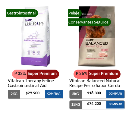
Gastrointestinal
Pelaje
Conservantes Seguros
P 32%
Super Premium
P 26%
Super Premium
Vitalcan Therapy Feline
Vitalcan Balanced Natural
Gastrointestinal Aid
Recipe Perro Sabor Cerdo
$29.900
$18.300
2KG
3KG
COMPRAR
COMPRAR
$74.200
15KG
COMPRAR