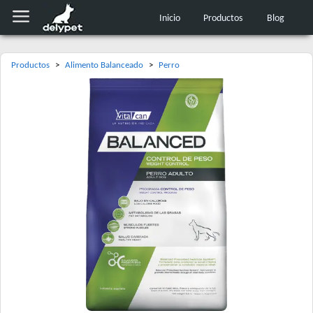
Inicio
Productos
Blog
Productos
>
Alimento Balanceado
>
Perro