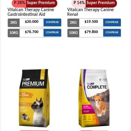
P 28%
Super Premium
P 14%
Super Premium
Vitalcan Therapy Canine
Vitalcan Therapy Canine
Gastrointestinal Aid
Renal
$20.000
$19.500
2KG
2KG
COMPRAR
COMPRAR
$76.700
$79.800
10KG
10KG
COMPRAR
COMPRAR