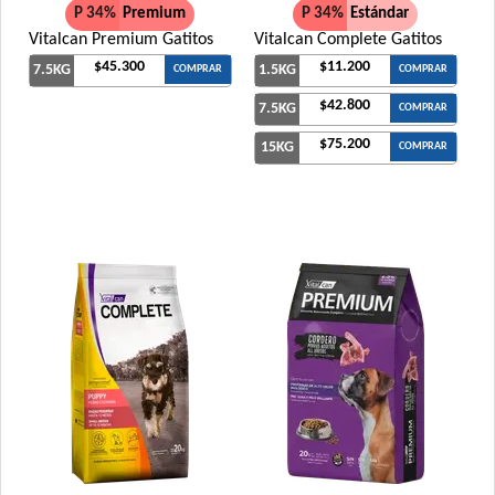
P 34%
Premium
P 34%
Estándar
Vitalcan Premium Gatitos
Vitalcan Complete Gatitos
$45.300
$11.200
7.5KG
1.5KG
COMPRAR
COMPRAR
$42.800
7.5KG
COMPRAR
$75.200
15KG
COMPRAR