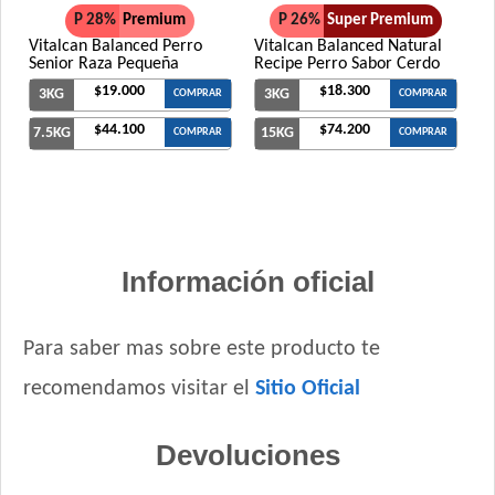
P 28%
Premium
P 26%
Super Premium
Vitalcan Balanced Perro
Vitalcan Balanced Natural
Senior Raza Pequeña
Recipe Perro Sabor Cerdo
$19.000
$18.300
3KG
3KG
COMPRAR
COMPRAR
$44.100
$74.200
7.5KG
15KG
COMPRAR
COMPRAR
Información oficial
Para saber mas sobre este producto te
recomendamos visitar el
Sitio Oficial
Devoluciones