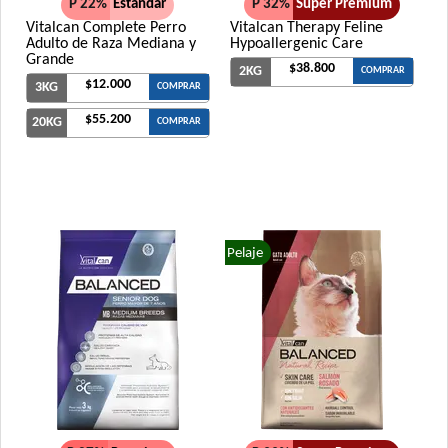
P 22%
Estándar
P 32%
Super Premium
Vitalcan Complete Perro
Vitalcan Therapy Feline
Adulto de Raza Mediana y
Hypoallergenic Care
Grande
$38.800
2KG
COMPRAR
$12.000
3KG
COMPRAR
$55.200
20KG
COMPRAR
Pelaje