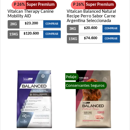
P 26%
Super Premium
P 26%
Super Premium
Vitalcan Therapy Canine
Vitalcan Balanced Natural
Mobility AID
Recipe Perro Sabor Carne
Argentina Seleccionada
$23.200
2KG
COMPRAR
$20.600
3KG
COMPRAR
$120.600
15KG
COMPRAR
$74.600
15KG
COMPRAR
Pelaje
Conservantes Seguros