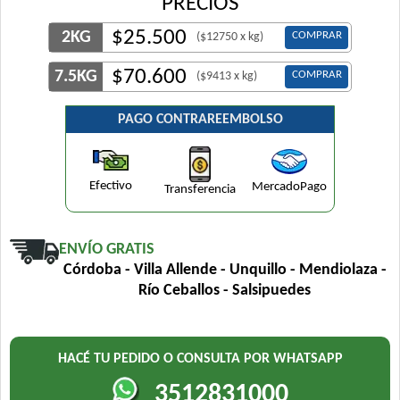
PRECIOS
$
25.500
2KG
COMPRAR
($12750 x kg)
$
70.600
7.5KG
COMPRAR
($9413 x kg)
PAGO CONTRAREEMBOLSO
Efectivo
MercadoPago
Transferencia
ENVÍO GRATIS
Córdoba - Villa Allende - Unquillo - Mendiolaza -
Río Ceballos - Salsipuedes
HACÉ TU PEDIDO O CONSULTA POR WHATSAPP
3512831000