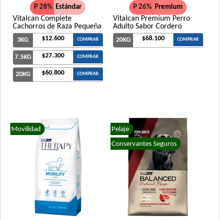
P 28%
Estándar
P 26%
Premium
Vitalcan Complete
Vitalcan Premium Perro
Cachorros de Raza Pequeña
Adulto Sabor Cordero
$12.600
$68.100
3KG
20KG
COMPRAR
COMPRAR
$27.300
7.5KG
COMPRAR
$60.800
20KG
COMPRAR
Movilidad
Pelaje
Conservantes Seguros