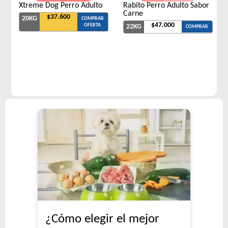
Xtreme Dog Perro Adulto
Rabito Perro Adulto Sabor
Carne
$37.600
20KG
COMPRAR
$47.000
OFERTA
22KG
COMPRAR
¿Cómo elegir el mejor