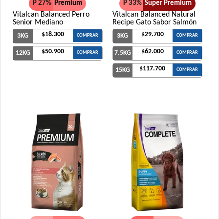
P 27%
Premium
P 33%
Super Premium
Vitalcan Balanced Perro
Vitalcan Balanced Natural
Senior Mediano
Recipe Gato Sabor Salmón
$18.300
$29.700
3KG
3KG
COMPRAR
COMPRAR
$50.900
$62.000
12KG
7.5KG
COMPRAR
COMPRAR
$117.700
15KG
COMPRAR