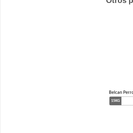
Otros p
Belcan Perr
15KG