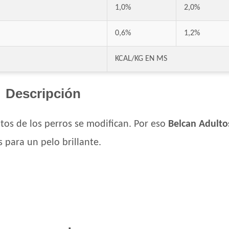
1,0%
2,0%
Dr. Cossia Solidario Perro Adulto
Ducho Adultos
0,6%
1,2%
Eminent Perro Adulto
Estampa Criadores Perro Adulto de Raza 
KCAL/KG EN MS
Estampa Plus Perro Adulto de Raza Media
Eukanuba Adult Large Breed
Descripción
Eukanuba Adult Medium Breed
Eukanuba Adult Medium Lamb (Cordero)
ntos de los perros se modifican. Por eso
Belcan Adulto
Eukanuba Fit Body Weight Control Large B
s para un pelo brillante.
Eukanuba Fit Body Weight Control Mediu
Eukanuba Premium Performance Adult
Evolution Super Premium Perro de Razas 
Exact Perro Adulto
Exact Premium Perro Adulto
Excellent Mantenimiento Perro Adulto
Excellent Perro Adulto Razas Medianas y 