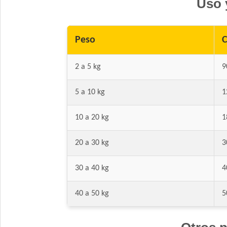
Uso 
Peso
C
2 a 5 kg
9
5 a 10 kg
1
10 a 20 kg
1
20 a 30 kg
3
30 a 40 kg
4
40 a 50 kg
5