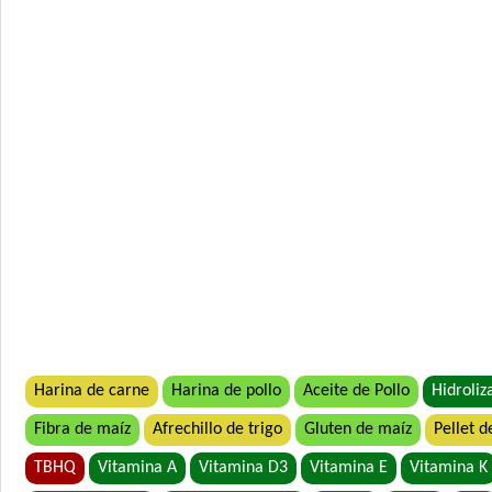
Harina de carne
Harina de pollo
Aceite de Pollo
Hidroliz
Fibra de maíz
Afrechillo de trigo
Gluten de maíz
Pellet d
TBHQ
Vitamina A
Vitamina D3
Vitamina E
Vitamina K