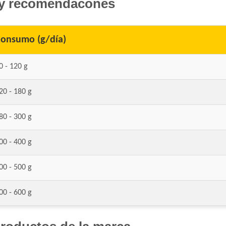
y recomendacones
Excellent Perro Adulto Skin Care con Cord
Excellent Perro Adulto con Sobrepeso
onsumo (g/día)
Fawna Perro Adulto Light
Fawna Perro Adulto Mordida Mediana y G
0 - 120 g
Ganacan Perro Adulto Mix Carne, Hígado y
Ganacan Perro Adulto sabor Carne
20 - 180 g
Gandum Perro Adulto
Gaucho Perro Adulto
80 - 300 g
Gooster Perro Adulto
Gran Campeón Maintenance Perro Adulto
00 - 400 g
Gran Campeón Perro Adulto Mordida Grand
Cereales
00 - 500 g
Gran Pastor Perro Criadores
00 - 600 g
HOP! Perro Adulto Mediano y Grande
Handler Perro Adulto Mediano y Grande
High Pro Criadores Perro Adulto