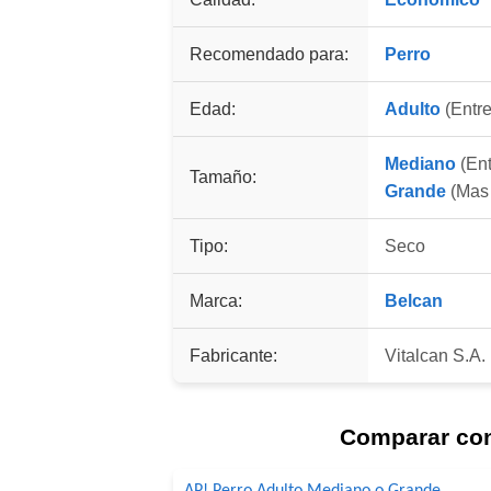
Recomendado para:
Perro
Edad:
Adulto
(Entre
Mediano
(Ent
Tamaño:
Grande
(Mas 
Tipo:
Seco
Marca:
Belcan
Fabricante:
Vitalcan S.A.
Comparar co
AP! Perro Adulto Mediano o Grande