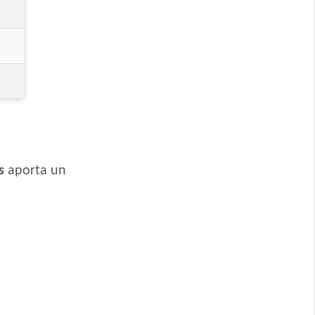
Mediana y Grande
na y Grande
s
aporta un
reed
m Breed
Medianas y Grandes
Grandes