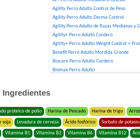
Agility Perro Adulto Control de Peso
Agility Perro Adulto Derma Control
Agility Perro Adulto de Razas Medianas y 
Agility+ Perro Adulto Cordero
Agility+ Perro Adulto Weight Control + Pro
Benefit Perro Adulto Mordida Grande
Biocare Perro Adulto Cordero
Biomax Perro Adulto
Black Bones Perro Adulto
Bonelo Perro Adulto de Razas Medianas y
Ingredientes
Boorton Perro Adulto
Brio Perro Adulto
ado proteico de pollo
Harina de Pescado
Harina de trigo
Arroz
Cacique Nahuel Perro Adulto
e soja
Levadura de cerveza
Ácido fosfórico
Sorbato de potasio
Can Active Perro Adulto Mordida Grande
Capitán Perro Adulto
Vitamina B1
Vitamina B2
Vitamina B6
Vitamina B12
Áci
Cari Amici Perro Adulto Carne, Pollo y Veg