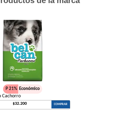
roductos de la marca
High Pro Perro Adulto Cordero
Infinity Adulto Razas Medianas y Grandes
Iron Pet Perro Adultos de Razas Medianas
Iron Pet Premium Perro Adulto Mediano y
Jager Perro Adulto
Jaspe Perro Adulto
Jaspe Premium Perro Adulto
Jaspe Premium Perro Criadores
Keiko Max Perro Adulto Mediano y Grande
Keiko Perro Adulto de Raza Mediana y Gr
P 21%
Económico
Keiko Perro Adulto de Raza Mediana y Gra
o Cachorro
Ken-L Perro Adulto de Raza Mediana y Gr
$32.200
COMPRAR
Kongo Gold Perro Adulto Medianos y Gran
Kongo Perro Adulto Medianos y Grandes
Maintenance Criadores Perro Adulto Carne
Manada Perro Adulto Mediano y Grande