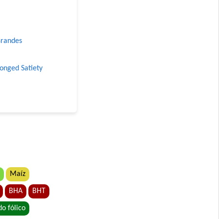
Grandes
longed Satiety
 Grandes
Maíz
BHA
BHT
do fólico
etales