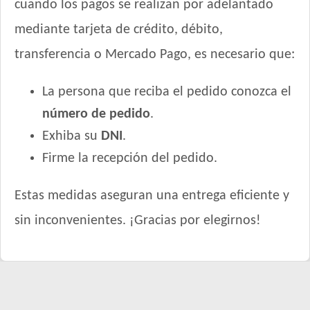
cuando los pagos se realizan por adelantado
Nutribon Plus Perro Adulto Grande y Mediano
Nutribon Plus Perro Adulto Pequeño
mediante tarjeta de crédito, débito,
Nutribon XQ Adulto de Raza Mediana y Grande
transferencia o Mercado Pago, es necesario que:
Nutribon XQ Control de Peso
Nutribon XQ Raza Pequeña
La persona que reciba el pedido conozca el
Nutrique Healthy Weight Dog
número de pedido
.
Nutrique Large Young Adult Dog
Exhiba su
DNI
.
Nutrique Medium Young Adult Dog
Firme la recepción del pedido.
Nutrique Skin Sensitivity
Odwalla Perro Adulto
Estas medidas aseguran una entrega eficiente y
Old Prince Equilibrium Perro Adulto Control de peso Pollo y
Arroz
sin inconvenientes. ¡Gracias por elegirnos!
Old Prince Equilibrium Perro Adulto Medianos y Grandes
Old Prince Equilibrium Perro Adulto Razas Pequeñas
Old Prince Premium Adultos
Old Prince Premium Adultos Cordero y Arroz