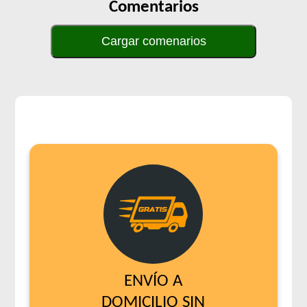
Old Prince Proteínas Noveles Perro Adulto Cerdo y Legumbres
Comentarios
Naturales
Old Prince Proteínas Noveles Perro Adulto Cordero y Arroz
Cargar comenarios
Integral
Old Prince Proteínas Noveles Perro Adulto Light Cordero y
Arroz Integral
Old Prince Proteínas Noveles Perro Adulto Razas Pequeñas
Cordero y Arroz Integral
One Perro Adulto Medianos y Grandes Pollo y Carne
One Perro Adulto Medianos y Grandes Pollo y Cordero
One Perro Adulto Mini con Pollo y Carne
Origen Perro Adulto
Pachá Adultos Mix Carne y Pollo
Pachá Perro Adulto Cocktail
Pampa Perro Adulto Mediano y Grande
Pampa Perro Mordida Pequeña
ENVÍO A
Pedigree Perro Adulto Razas Pequeñas Sabor Carne Y
DOMICILIO SIN
Vegetales