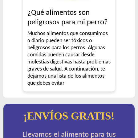
Total Khan Adulto de Raza Pequeña
¿Qué alimentos son
Upper Crock Perro Adulto
peligrosos para mi perro?
Upper Crock Perro Adulto Cerdo y Arroz
Muchos alimentos que consumimos
Upper Crock Perro Adulto Criadores
a diario pueden ser tóxicos o
Upper Crock Perro de Raza Pequeña
peligrosos para los perros. Algunas
Vagoneta Gourmet Perro Adulto
comidas pueden causar desde
Vagoneta Mix Perro Adulto
molestias digestivas hasta problemas
graves de salud. A continuación, te
Valiant Criadores Perro Adulto
dejamos una lista de los alimentos
Vitalcan Balanced Natural Recipe Perro Sabor Carne
que debes evitar
Argentina Seleccionada
Vitalcan Balanced Natural Recipe Perro Sabor Cerdo
Vitalcan Balanced Natural Recipe Perro Sabor Cordero
Vitalcan Balanced Natural Recipe Perro Sabor Pollo
¡ENVÍOS GRATIS!
Vitalcan Balanced Natural Recipe Salmón Rosado
Vitalcan Balanced Perro Adulto Raza Gigante
Llevamos el alimento para tus
Vitalcan Balanced Perro Adulto Raza Grande