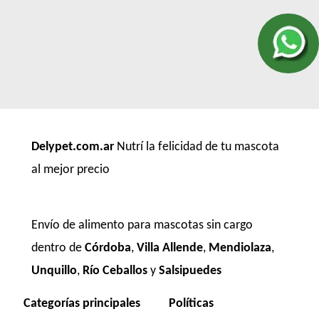
Vitalcan Therapy Canine Renal
Voraz Perros Adultos
Winy Adultos
Xtreme Dog Criadores Perro Adulto
Xtreme Dog Perro Adulto
Zimpi Perro Adulto
Delypet.com.ar
Nutrí la felicidad de tu mascota
al mejor precio
Envío de alimento para mascotas sin cargo
dentro de
Córdoba
,
Villa Allende
,
Mendiolaza
,
Unquillo
,
Río Ceballos
y
Salsipuedes
Categorías principales
Políticas