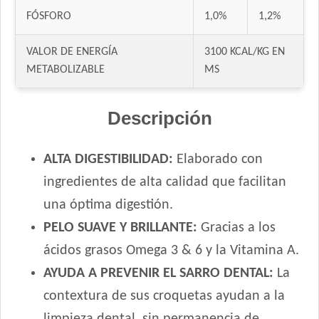
Dog Selection Etiqueta Negra Dermaprotect
FÓSFORO
1,0%
1,2%
Dog Selection Etiqueta Negra Mediano y Grande
VALOR DE ENERGÍA
3100 KCAL/KG EN
Dog Selection Etiqueta Negra Raza Pequeña
METABOLIZABLE
MS
Dog Selection Premium Adultos
Dog Selection Premium Adultos Raza Pequeña
Descripción
DogPro Perro Adulto
Dogpro Adulto Mini
Dogpro Mordida Pequeña
ALTA DIGESTIBILIDAD:
Elaborado con
Dogpro Reduced Calories
ingredientes de alta calidad que facilitan
Dogui Perro Adulto
una óptima digestión.
Dr. Cossia Solidario Perro Adulto
PELO SUAVE Y BRILLANTE:
Gracias a los
Ducho Adultos
ácidos grasos Omega 3 & 6 y la Vitamina A.
Eminent Perro Adulto
AYUDA A PREVENIR EL SARRO DENTAL:
La
Estampa Criadores Perro Adulto de Raza Mediana y Grande
Estampa Plus Perro Adulto de Raza Mediana y Grande
contextura de sus croquetas ayudan a la
Estampa Plus Perro Adulto de Razas pequeñas