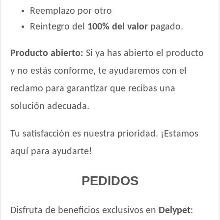
Keiko Max Perro Adulto Mediano y Grande
Reemplazo por otro
Keiko Perro Adulto de Raza Mediana y Grande Mix
Reintegro del
100% del valor
pagado.
Keiko Perro Adulto de Raza Mediana y Grande sabor Carne
Keiko Perro Adulto de Raza Pequeña
Producto abierto:
Si ya has abierto el producto
Ken-L Perro Adulto de Raza Mediana y Grande
y no estás conforme, te ayudaremos con el
Ken-L Perro Adulto de Razas Pequeñas
reclamo para garantizar que recibas una
Kongo Gold Perro Adulto Medianos y Grandes
Kongo Gold Perro Adulto de Razas Pequeñas
solución adecuada.
Kongo Perro Adulto Medianos y Grandes
Kongo Perro Adulto de Razas Pequeñas
Tu satisfacción es nuestra prioridad. ¡Estamos
Maintenance Criadores Perro Adulto Carne y Pollo
aquí para ayudarte!
Maintenance Criadores Perro Adulto Razas Pequeñas
Manada Perro Adulto Mediano y Grande
PEDIDOS
Mapu Perro Adulto Mediano y Grande
Master Crock Perro Adulto Raza Mediana y Grande
Disfruta de beneficios exclusivos en
Delypet
:
Max Pet Perro Adulto Mordida Grande