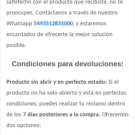
satisfecho con el producto que recibiste, no te
Handler Perro Adulto Mediano y Grande
Handler Perro Adulto de Raza Pequeña
preocupes. Contáctanos a través de nuestro
High Pro Criadores Perro Adulto
Whatsapp
5493512831000
, y estaremos
High Pro Perro Adulto Cordero
encantados de ofrecerte la mejor solución
Infinity Adulto Razas Medianas y Grandes
posible.
Inﬁnity Perro Adulto de Raza Pequeña
Iron Pet Perro Adulto de Raza Pequeña
Condiciones para devoluciones:
Iron Pet Perro Adultos de Razas Medianas y Grandes
Iron Pet Premium Perro Adulto Mediano y Grande
Iron Pet Premium Perro Adulto de Raza Pequeña
Producto sin abrir y en perfecto estado:
Si el
Jager Perro Adulto
producto no ha sido abierto y está en perfectas
Jaspe Perro Adulto
condiciones, puedes realizar tu reclamo dentro
Jaspe Perro Adulto Mordida Pequeña
Jaspe Premium Perro Adulto
de los
7 días posteriores a la compra
. Ofrecemos
Jaspe Premium Perro Adulto Mordida Pequeña
dos opciones:
Jaspe Premium Perro Criadores