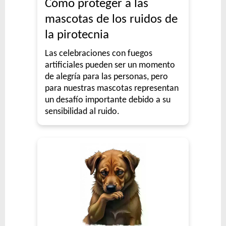
Cómo proteger a las
Sieger Perro Adulto Raza Mediana y Grande
mascotas de los ruidos de
Sieger Perro Adulto Raza Pequeña
la pirotecnia
Sieger Perro Adulto Reducido en Calorías
Las celebraciones con fuegos
Sieger Perro Dermaprotect
artificiales pueden ser un momento
Sieger Perro High Performance All Breeds
de alegría para las personas, pero
Smart Pet Criadores Perro Adulto
para nuestras mascotas representan
Supereco Perro Adulto
un desafío importante debido a su
sensibilidad al ruido.
Tiernitos Selection Carne
Tiernitos Selection Carne y Vegetales.
Top Nutrition Perro Adulto Grain Free
Top Nutrition Perro Adulto Raza Grande
Top Nutrition Perro Adulto Raza Mediana
Top Nutrition Perro Adulto Raza Pequeña
Top Nutrition Perro Vet Care Piel Sensible
Total Balance Ultra Pro Perros Adultos
Total Khan Adulto de Raza Mediana y Grande