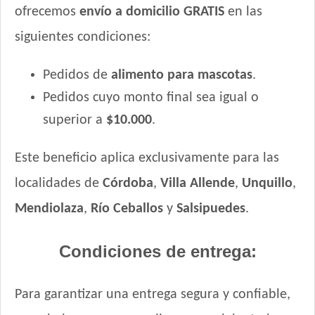
Max Pet Perro Adulto Mordida Pequeña
ofrecemos
envío a domicilio GRATIS
en las
Maxxium Perro Adulto Cordero Patagónico y Arroz
siguientes condiciones:
Maxxium Perro Adulto Pollo de Campo y Arroz
Mi Amigo Perro Adulto
Pedidos de
alimento para mascotas
.
MisterPet High Performance
Pedidos cuyo monto final sea igual o
MisterPet Perro Adulto Control de Peso
superior a
$10.000
.
MisterPet Perro Adulto Mordida Grande
MisterPet Perro Adulto Mordida Pequeña
Este beneficio aplica exclusivamente para las
Montañés Perro Adulto Mordida Grande
localidades de
Córdoba
,
Villa Allende
,
Unquillo
,
Natural Meat Perro Adulto
Nature Perro Adulto Light
Mendiolaza
,
Río Ceballos
y
Salsipuedes
.
Nature Perro Adulto Medianos y Grandes
Nature Perro Adulto de Raza Pequeña
Condiciones de entrega:
NutriCare Perro Adulto Mediano y Grande
NutriCare Perro Adulto Pequeño
Para garantizar una entrega segura y confiable,
Nutribon Plus Perro Adulto Criadores