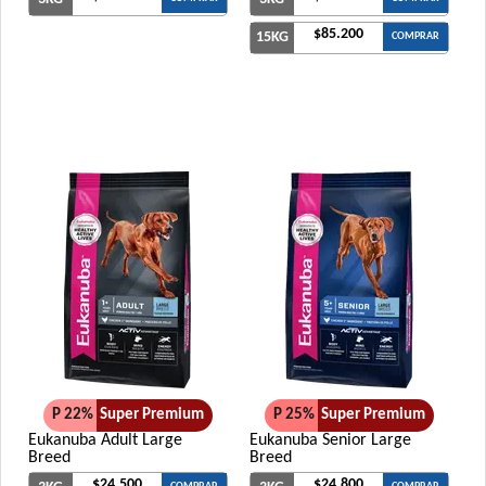
$85.200
15KG
COMPRAR
P 22%
Super Premium
P 25%
Super Premium
Eukanuba Adult Large
Eukanuba Senior Large
Breed
Breed
$24.500
$24.800