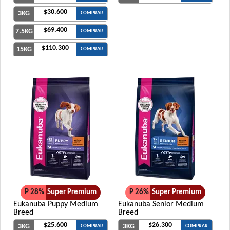
$30.600
3KG
COMPRAR
$69.400
7.5KG
COMPRAR
$110.300
15KG
COMPRAR
P 28%
Super Premium
P 26%
Super Premium
Eukanuba Puppy Medium
Eukanuba Senior Medium
Breed
Breed
$25.600
$26.300
3KG
3KG
COMPRAR
COMPRAR