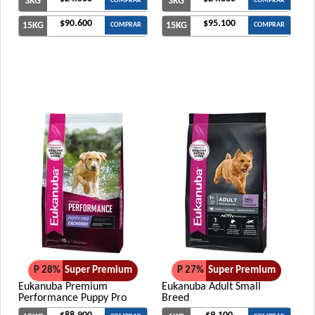
3KG
3KG
COMPRAR
COMPRAR
$90.600
$95.100
15KG
15KG
COMPRAR
COMPRAR
P 28%
Super Premium
P 27%
Super Premium
Eukanuba Premium
Eukanuba Adult Small
Performance Puppy Pro
Breed