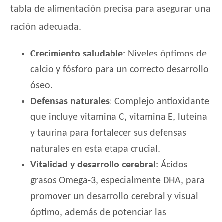
tabla de alimentación precisa para asegurar una
Vitalcan Premium Gatitos
Whiskas Gatitos sabor Carne y Leche
ración adecuada.
Crecimiento saludable
: Niveles óptimos de
calcio y fósforo para un correcto desarrollo
óseo.
Defensas naturales
: Complejo antioxidante
que incluye vitamina C, vitamina E, luteína
y taurina para fortalecer sus defensas
naturales en esta etapa crucial.
Vitalidad y desarrollo cerebral
: Ácidos
grasos Omega-3, especialmente DHA, para
promover un desarrollo cerebral y visual
óptimo, además de potenciar las