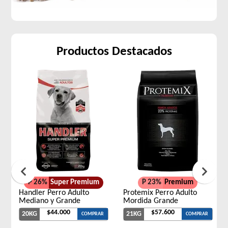
Productos Destacados
P 26%
Super Premium
P 23%
Premium
Handler Perro Adulto
Protemix Perro Adulto
Mediano y Grande
Mordida Grande
$44.000
$57.600
20KG
21KG
COMPRAR
COMPRAR