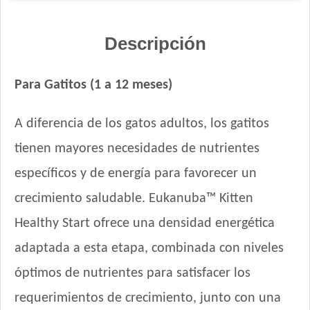
Kongo Gatitos sabor Carne y Leche
Nutribon XQ Gatitos
Descripción
Nutrique Baby Cat & Kitten
Old Prince Equilibrium Gatitos
Para Gatitos (1 a 12 meses)
Old Prince Premium Gatitos
Old Prince Proteínas Noveles Gatitos Cordero y Arroz Integral
A diferencia de los gatos adultos, los gatitos
Pro Plan Gato Cachorro
tienen mayores necesidades de nutrientes
Raza Gatitos
Royal Canin Gato Mother & Babycat
específicos y de energía para favorecer un
Royal Canin Kitten
crecimiento saludable. Eukanuba™ Kitten
Sieger Gato Cachorro Inmuno Protect
Healthy Start ofrece una densidad energética
Top Nutrition Gato Cachorro
Upper Crock Kitten
adaptada a esta etapa, combinada con niveles
Vagoneta Gatitos
óptimos de nutrientes para satisfacer los
Vitalcan Balanced Kitten
requerimientos de crecimiento, junto con una
Vitalcan Complete Gatitos