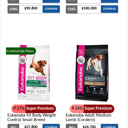
$90.800
$100.000
15KG
15KG
COMPRAR
COMPRAR
Control de Peso
P 27%
Super Premium
P 24%
Super Premium
Eukanuba Fit Body Weight
Eukanuba Adult Medium
Control Small Breed
Lamb (Cordero)
$27.800
$24.700
3KG
3KG
COMPRAR
COMPRAR