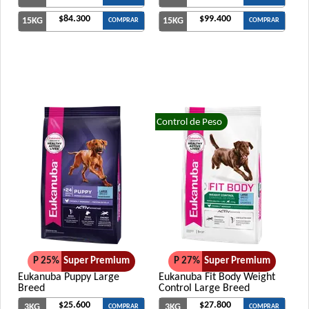
$84.300
$99.400
15KG
15KG
COMPRAR
COMPRAR
Control de Peso
P 25%
Super Premium
P 27%
Super Premium
Eukanuba Puppy Large
Eukanuba Fit Body Weight
Breed
Control Large Breed
$25.600
$27.800
3KG
3KG
COMPRAR
COMPRAR