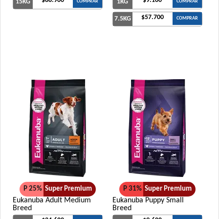
$88.900
$9.100
15KG
1KG
COMPRAR
COMPRAR
$57.700
7.5KG
COMPRAR
P 25%
Super Premium
P 31%
Super Premium
Eukanuba Adult Medium
Eukanuba Puppy Small
Breed
Breed