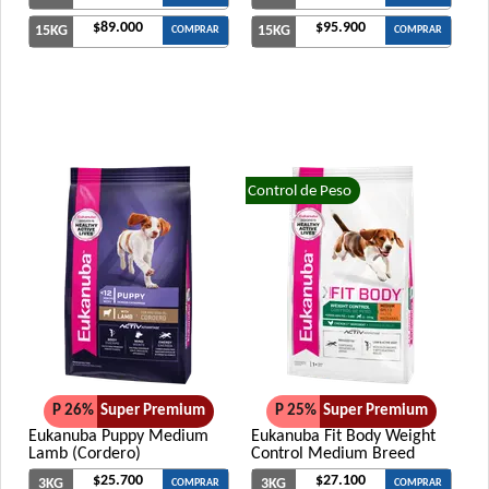
$89.000
$95.900
15KG
15KG
COMPRAR
COMPRAR
Control de Peso
P 26%
Super Premium
P 25%
Super Premium
Eukanuba Puppy Medium
Eukanuba Fit Body Weight
Lamb (Cordero)
Control Medium Breed
$25.700
$27.100
3KG
3KG
COMPRAR
COMPRAR