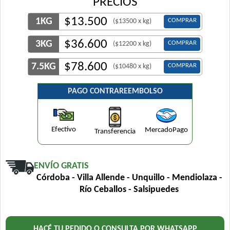
PRECIOS
$
13.500
1KG
COMPRAR
($13500 x kg)
$
36.600
3KG
COMPRAR
($12200 x kg)
$
78.600
7.5KG
COMPRAR
($10480 x kg)
PAGO CONTRAREEMBOLSO
Efectivo
MercadoPago
Transferencia
ENVÍO GRATIS
Córdoba - Villa Allende - Unquillo - Mendiolaza -
Río Ceballos - Salsipuedes
HACÉ TU PEDIDO O CONSULTA POR WHATSAPP