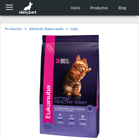
Inicio
Productos
Blog
Productos
>
Alimento Balanceado
>
Gato