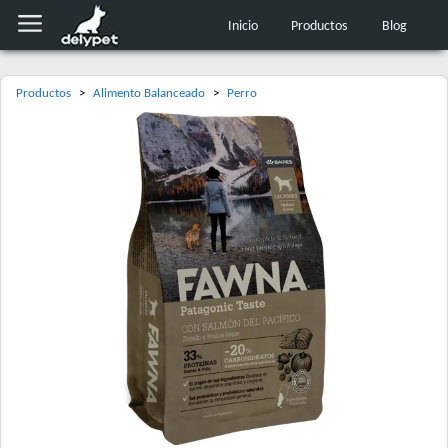
Inicio
Productos
Blog
Productos
>
Alimento Balanceado
>
Perro