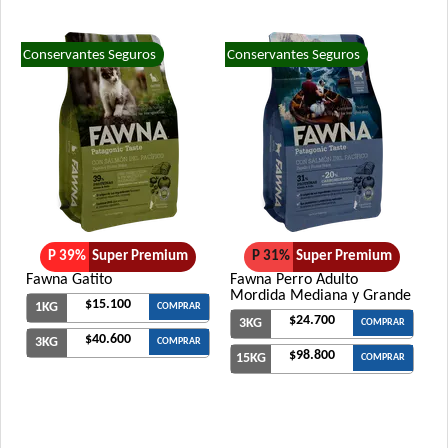
Conservantes Seguros
Conservantes Seguros
P 39%
Super Premium
P 31%
Super Premium
Fawna Gatito
Fawna Perro Adulto
Mordida Mediana y Grande
$15.100
1KG
COMPRAR
$24.700
3KG
COMPRAR
$40.600
3KG
COMPRAR
$98.800
15KG
COMPRAR