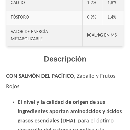
CALCIO
1,2%
1,8%
Nutrique Large Puppy
Nutrique Mother & Baby Dog
FÓSFORO
0,9%
1,4%
Odwalla Perro Cachorro
Old Prince Equilibrium Perro Cachorro Razas Medianas y
VALOR DE ENERGÍA
Grandes
KCAL/KG EN MS
METABOLIZABLE
Old Prince Proteínas Noveles Perro Cachorro Cordero y Arroz
Integral
Pampa Perro Cachorro
Descripción
Pedigree Perro Cachorro Sabor Carne Y Pollo
Pro Plan Perro Cachorro Raza Grande
CON SALMÓN DEL PACÍFICO
, Zapallo y Frutos
Pro Plan Perro Cachorro Raza Mediana
Rojos
Profesional Vet Premium Perro Cachorro Mordida Grande
Protemix Perro Cachorro
El nivel y la calidad de origen de sus
Provet Perro Cachorro Mediano y Grande
ingredientes aportan aminoácidos y ácidos
Pupy Food Perro Cachorro
grasos esenciales (DHA)
, para el óptimo
Raza Perro Cachorro sabor Carne, Cereales y Leche
Royal Canin Club Performance Junior