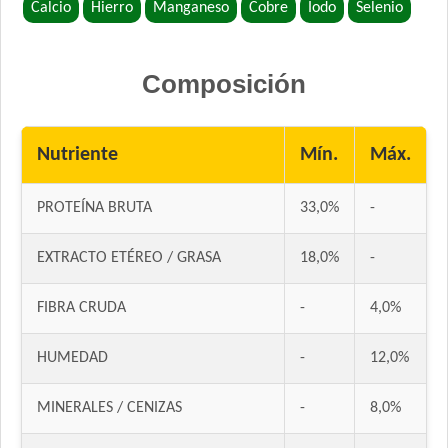
Calcio
Hierro
Manganeso
Cobre
Iodo
Selenio
Jaspe Premium Perro Cachorro
Ken-L Perro Cachorro de Raza Mediana y Grande
Kongo Gold Perro Cachorro Todas las Razas
Composición
Kongo Perro Cachorro Todas las Razas
Maintenance Criadores Perro Cachorro
Nutriente
Mín.
Máx.
Max Pet Perro Cachorro
Maxxium Perro Cachorro
PROTEÍNA BRUTA
33,0%
-
Maxxium Perrro Cachorro Pollo de Campo y Arroz
Mi Amigo Perro Cachorro
EXTRACTO ETÉREO / GRASA
18,0%
-
MisterPet Perro Cachorro
Montañés Perro Cachorro
FIBRA CRUDA
-
4,0%
Natural Meat Perro Cachorro
Nature Perro Cachorro Pequeño y Mediano
HUMEDAD
-
12,0%
Nature Perro Cachorro Raza Grande
NutriCare Perro Cachorro
MINERALES / CENIZAS
-
8,0%
Nutribon Plus Perro Cachorro