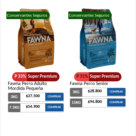
Conservantes Seguros
Conservantes Seguros
P 33%
Super Premium
P 31%
Super Premium
Fawna Perro Adulto
Fawna Perro Senior
Mordida Pequeña
$28.800
3KG
COMPRAR
$27.500
3KG
COMPRAR
$94.800
15KG
COMPRAR
$54.900
7.5KG
COMPRAR