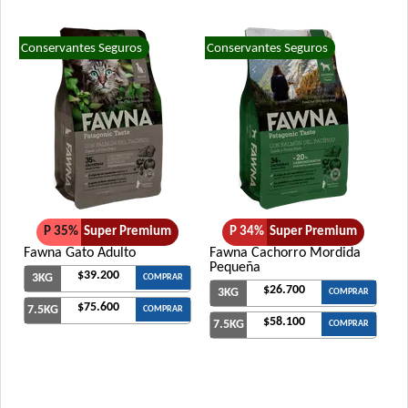
Conservantes Seguros
Conservantes Seguros
P 35%
Super Premium
P 34%
Super Premium
Fawna Gato Adulto
Fawna Cachorro Mordida
Pequeña
$39.200
3KG
COMPRAR
$26.700
3KG
COMPRAR
$75.600
7.5KG
COMPRAR
$58.100
7.5KG
COMPRAR