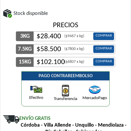
Stock disponible
PRECIOS
$
28.400
3KG
COMPRAR
($9467 x kg)
$
58.500
7.5KG
COMPRAR
($7800 x kg)
$
102.100
15KG
COMPRAR
($6807 x kg)
PAGO CONTRAREEMBOLSO
Efectivo
MercadoPago
Transferencia
ENVÍO GRATIS
Córdoba - Villa Allende - Unquillo - Mendiolaza -