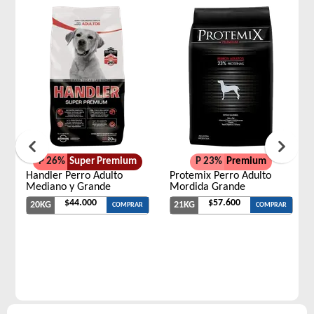
P 26%
Super Premium
P 23%
Premium
Handler Perro Adulto
Protemix Perro Adulto
Mediano y Grande
Mordida Grande
$44.000
$57.600
20KG
21KG
COMPRAR
COMPRAR