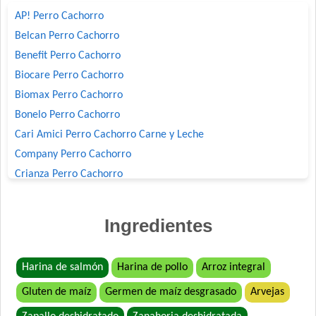
AP! Perro Cachorro
Belcan Perro Cachorro
Benefit Perro Cachorro
Biocare Perro Cachorro
Biomax Perro Cachorro
Bonelo Perro Cachorro
Cari Amici Perro Cachorro Carne y Leche
Company Perro Cachorro
Crianza Perro Cachorro
Deleita Cachorros
Deleita Super Premium Perro Cachorro
Ingredientes
Dog Chow Perro Cachorro
Dog Selection Criadores Cachorros
Harina de salmón
Harina de pollo
Arroz integral
Dog Selection Etiqueta Negra Cachorros
Gluten de maíz
Germen de maíz desgrasado
Arvejas
Dog Selection Premium Cachorros
Dogui Perro Cachorro