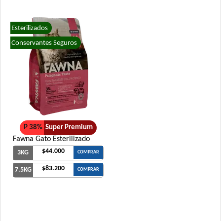
Esterilizados
Conservantes Seguros
P 38%
Super Premium
Fawna Gato Esterilizado
$44.000
3KG
COMPRAR
$83.200
7.5KG
COMPRAR