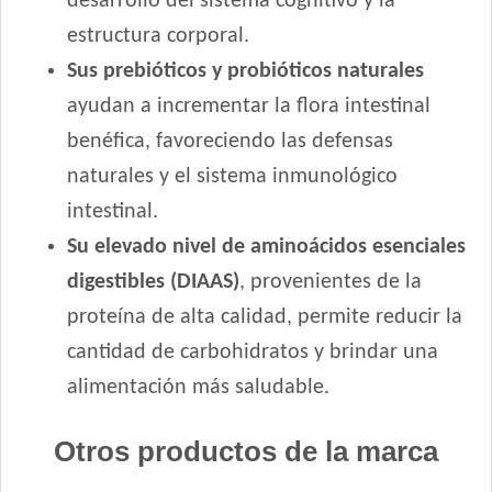
desarrollo del sistema cognitivo y la
Royal Canin Perro Giant Junior
estructura corporal.
Royal Canin Perro Giant Puppy
Sus prebióticos y probióticos naturales
Royal Canin Perro Giant Starter Mother & Babydog
ayudan a incrementar la flora intestinal
Royal Canin Perro Maxi Puppy
benéfica, favoreciendo las defensas
Royal Canin Perro Maxi Starter Mother & Babydog
naturales y el sistema inmunológico
Royal Canin Perro Medium Puppy
intestinal.
Royal Canin Perro Medium Starter Mother & Babydog
Royal Canin Perro Raza Boxer Puppy
Su elevado nivel de aminoácidos esenciales
Royal Canin Perro Raza Bulldog Francés Puppy
digestibles (DIAAS)
, provenientes de la
Royal Canin Perro Raza Bulldog Inglés Puppy
proteína de alta calidad, permite reducir la
Royal Canin Perro Raza Golden Retriever Puppy
cantidad de carbohidratos y brindar una
Royal Canin Perro Raza Labrador Retriever Puppy
alimentación más saludable.
Royal Canin Perro Raza Ovejero Alemán Puppy
Royal Canin Perro Veterinary Gastrointestinal Canine Puppy
Otros productos de la marca
Sabrositos Cachorros Mix
Sanno Súper Premium Puppies