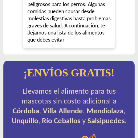
peligrosos para los perros. Algunas
comidas pueden causar desde
molestias digestivas hasta problemas
graves de salud. A continuación, te
dejamos una lista de los alimentos
que debes evitar
¡ENVÍOS GRATIS!
Llevamos el alimento para tus
mascotas sin costo adicional a
Córdoba
,
Villa Allende
,
Mendiolaza
,
Unquillo
,
Río Ceballos
y
Salsipuedes
.