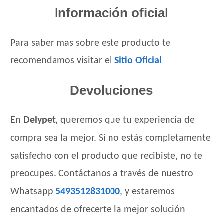
Información oficial
Vitalcan Therapy Feline Renal Care
Vitalcan Therapy Feline Urinary Health
Voraz Gato Adulto
Para saber mas sobre este producto te
Whiskas Gato Adulto Castrado
recomendamos visitar el
Sitio Oficial
Whiskas Gato Adulto sabor Carne
Whiskas Gato Adulto sabor Pescado
Devoluciones
Whiskas Gato Adulto sabor Pollo
Whiskas Gato Adulto sabor Salmón
En
Delypet
, queremos que tu experiencia de
Zimpi Gato Adulto
compra sea la mejor. Si no estás completamente
satisfecho con el producto que recibiste, no te
preocupes. Contáctanos a través de nuestro
Whatsapp
5493512831000
, y estaremos
encantados de ofrecerte la mejor solución