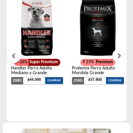
P 26%
Super Premium
P 23%
Premium
Handler Perro Adulto
Protemix Perro Adulto
Mediano y Grande
Mordida Grande
$44.000
$57.600
20KG
21KG
COMPRAR
COMPRAR