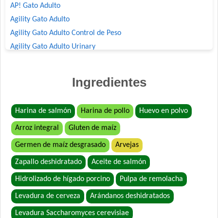
AP! Gato Adulto
Agility Gato Adulto
Agility Gato Adulto Control de Peso
Agility Gato Adulto Urinary
Agility+ Gato Adulto Salmón
Agility+ Gato Weight Control + Prolonged Satiety
Ingredientes
Belcat Gato Adulto
Benefit Gato Adulto
Harina de salmón
Harina de pollo
Huevo en polvo
Bonelo Gato Adulto
Arroz integral
Gluten de maíz
Bonelo Gato Adulto
Brio Gato Adulto
Germen de maíz desgrasado
Arvejas
Capitán Gato Adulto
Zapallo deshidratado
Aceite de salmón
Cari Amici Gato Adulto Sabor Carne, Pollo y Atún
Hidrolizado de hígado porcino
Pulpa de remolacha
Cari Amici Gato Adulto Sabor Pescados
Levadura de cerveza
Arándanos deshidratados
Cat Chow Gato Adulto Sabor Carne y Pollo
Cat Chow Gato Adulto sabor Pescado y Pollo
Levadura Saccharomyces cerevisiae