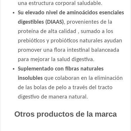
una estructura corporal saludable.
Montañés Gato Adulto
Nature Gatos
Su elevado nivel de aminoácidos esenciales
Nature Gatos Urinary
digestibles (DIAAS)
, provenientes de la
NutriCare Gato Adulto
proteína de alta calidad , sumado a los
Nutribon Plus Gato Adulto
prebióticos y probióticos naturales ayudan
Nutribon XQ Gato Adulto
promover una flora intestinal balanceada
Nutribon XQ Urinary
para mejorar la salud digestiva.
Nutrique Urinary Care Cat
Suplementado con fibras naturales
Nutrique Young Adult Cat Healthy Maintenance
Nutrique Young Adult Cat Sterilised / Healthy Weight
insolubles
que colaboran en la eliminación
Old Prince Equilibrium Gato Adulto
de las bolas de pelo a través del tracto
Old Prince Equilibrium Gato Adulto Esterilizado
digestivo de manera natural.
Old Prince Equilibrium Gato Adulto Urinario
Old Prince Premium Gato Adulto
Otros productos de la marca
Old Prince Proteínas Noveles Gato Adulto Cordero y Arroz
Integral