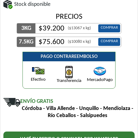
Stock disponible
PRECIOS
$
39.200
3KG
COMPRAR
($13067 x kg)
$
75.600
7.5KG
COMPRAR
($10080 x kg)
PAGO CONTRAREEMBOLSO
Efectivo
MercadoPago
Transferencia
ENVÍO GRATIS
Córdoba - Villa Allende - Unquillo - Mendiolaza -
Río Ceballos - Salsipuedes