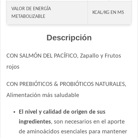
Handler Gato Adulto Urinary
VALOR DE ENERGÍA
Infinity Gato Adulto
KCAL/KG EN MS
METABOLIZABLE
Iron Pet Gato Adulto
Jaspe Gato Adulto
Descripción
Jaspe Premium Gato Adulto
Kedi Special Care
Keiko Gato Adulto Mix de Pescados
CON SALMÓN DEL PACÍFICO, Zapallo y Frutos
Ken-l Gato Adulto
rojos
Kongo Gato Adulto sabor Carne y Pollo
Kongo Gato Adulto sabor Salmón y Atún
CON PREBIÓTICOS & PROBIÓTICOS NATURALES,
Maintenance Criadores Gato Adulto
Alimentación más saludable
Maussy Gatos Adultos Mix Pescado
Max Pet Gato Adulto
El nivel y calidad de origen de sus
Maxxium Gato Trucha Patagónica
ingredientes
, son necesarios en el aporte
Mi Amigo Gato Adulto
de aminoácidos esenciales para mantener
MisterPet Gato Adulto