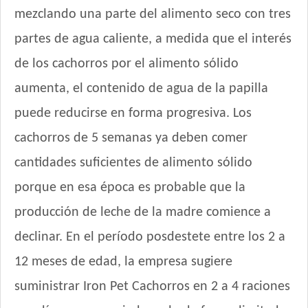
NutriCare Perro Cachorro
mezclando una parte del alimento seco con tres
Nutribon Plus Perro Cachorro
partes de agua caliente, a medida que el interés
Nutrique Mother & Baby Dog
de los cachorros por el alimento sólido
Nutrique Toy & Mini Puppy
Odwalla Perro Cachorro
aumenta, el contenido de agua de la papilla
Old Prince Equilibrium Perro Cachorro Razas Pequeñas
puede reducirse en forma progresiva. Los
Old Prince Proteínas Noveles Perro Cachorro Cordero y Arroz
Integral
cachorros de 5 semanas ya deben comer
Pachá Perro Cachorro
cantidades suficientes de alimento sólido
Pampa Perro Cachorro
porque en esa época es probable que la
Pedigree Perro Cachorro Sabor Carne Y Pollo
producción de leche de la madre comience a
Pro Plan Perro Cachorro Raza Pequeña
Profesional Vet Premium Perro Cachorro Mordida Pequeña
declinar. En el período posdestete entre los 2 a
Protemix Perro Cachorro
12 meses de edad, la empresa sugiere
Pupy Food Perro Cachorro
suministrar Iron Pet Cachorros en 2 a 4 raciones
Royal Canin Club Performance Junior
Royal Canin Perro Mini Puppy