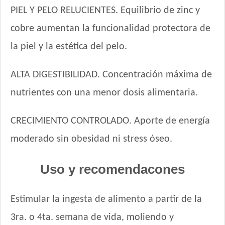
HOP! Perro Cachorro Pequeño
PIEL Y PELO RELUCIENTES. Equilibrio de zinc y
Handler Perro Cachorro
cobre aumentan la funcionalidad protectora de
Jager Perro Cachorro
la piel y la estética del pelo.
Jaspe Premium Perro Cachorro
Ken-L Perro Cachorro de Razas Pequeñas
ALTA DIGESTIBILIDAD. Concentración máxima de
Kongo Gold Perro Cachorro Todas las Razas
Kongo Perro Cachorro Todas las Razas
nutrientes con una menor dosis alimentaria.
Maintenance Criadores Perro Cachorro
Max Pet Perro Cachorro
CRECIMIENTO CONTROLADO. Aporte de energía
Maxxium Perro Cachorro
moderado sin obesidad ni stress óseo.
Maxxium Perrro Cachorro Pollo de Campo y Arroz
Mi Amigo Perro Cachorro
Uso y recomendacones
MisterPet Perro Cachorro
Montañés Perro Cachorro
Estimular la ingesta de alimento a partir de la
Natural Meat Perro Cachorro
Nature Perro Cachorro Pequeño y Mediano
3ra. o 4ta. semana de vida, moliendo y