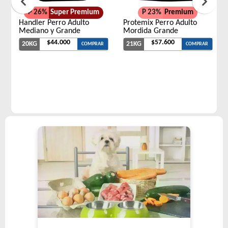
P 26%
Super Premium
P 23%
Premium
Handler Perro Adulto
Protemix Perro Adulto
Mediano y Grande
Mordida Grande
$44.000
$57.600
20KG
21KG
COMPRAR
COMPRAR