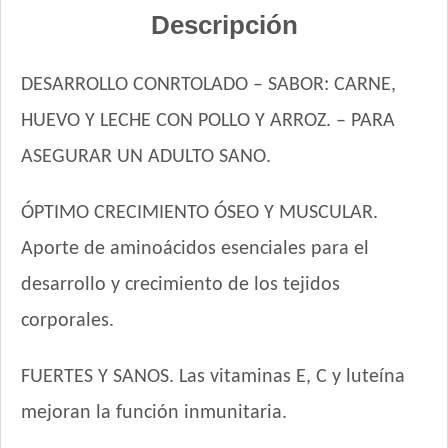
Deleita Cachorros
Descripción
Deleita Super Premium Perro Cachorro
Dog Chow Perro Cachorro Mini
DESARROLLO CONRTOLADO – SABOR: CARNE,
Dog Selection Criadores Cachorros
HUEVO Y LECHE CON POLLO Y ARROZ. – PARA
Dog Selection Etiqueta Negra Cachorros
Dog Selection Premium Cachorros
ASEGURAR UN ADULTO SANO.
Dogui Perro Cachorro
Estampa Plus Perro Cachorro
ÓPTIMO CRECIMIENTO ÓSEO Y MUSCULAR.
Eukanuba Premium Performance Puppy Pro
Aporte de aminoácidos esenciales para el
Eukanuba Puppy Small Breed
desarrollo y crecimiento de los tejidos
Exact Perros Cachorros
Exact Premium Perro Cachorro
corporales.
Excellent Perro Cachorro de Raza Pequeña
Excellent Puppy Crecimiento
FUERTES Y SANOS. Las vitaminas E, C y luteína
Fawna Cachorro Mordida Pequeña
mejoran la función inmunitaria.
Gandum Perro Cachorro