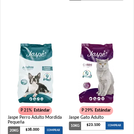
P 21%
Estándar
P 29%
Estándar
Jaspe Perro Adulto Mordida
Jaspe Gato Adulto
Pequeña
$23.100
10KG
COMPRAR
$38.000
20KG
COMPRAR