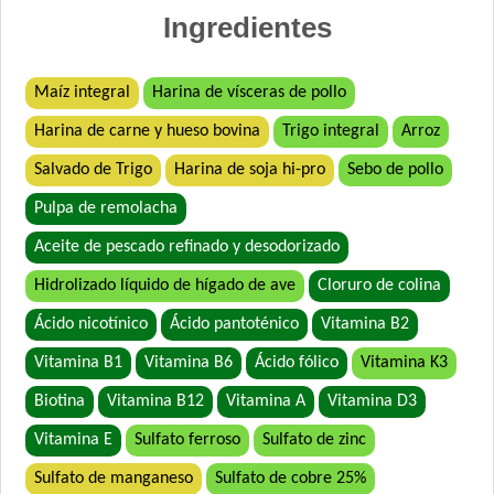
Royal Canin Perro Raza Dachshund Puppy
Ingredientes
Seguidor Perro Cachorro
Maíz integral
Harina de vísceras de pollo
Harina de carne y hueso bovina
Trigo integral
Arroz
Salvado de Trigo
Harina de soja hi-pro
Sebo de pollo
Pulpa de remolacha
Aceite de pescado refinado y desodorizado
Hidrolizado líquido de hígado de ave
Cloruro de colina
Ácido nicotínico
Ácido pantoténico
Vitamina B2
Vitamina B1
Vitamina B6
Ácido fólico
Vitamina K3
Biotina
Vitamina B12
Vitamina A
Vitamina D3
Vitamina E
Sulfato ferroso
Sulfato de zinc
Sulfato de manganeso
Sulfato de cobre 25%