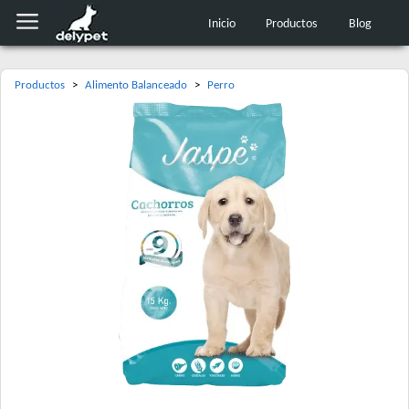
Inicio
Productos
Blog
Productos
>
Alimento Balanceado
>
Perro