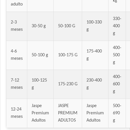
kg
adulto
330-
2-3
100-330
30-50 g
50-100 G
400
meses
g
g
400-
4-6
175-400
50-100 g
100-175 G
500
meses
g
g
400-
7-12
100-125
230-400
175-230 G
600
meses
g
g
g
Jaspe
JASPE
Jaspe
500-
12-24
Premium
PREMIUM
Premium
690
meses
Adultos
ADULTOS
Adultos
g