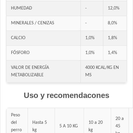
HUMEDAD
-
12,0%
MINERALES / CENIZAS
-
8,0%
CALCIO
1,0%
1,8%
FÓSFORO
1,0%
1,4%
VALOR DE ENERGÍA
4000 KCAL/KG EN
METABOLIZABLE
MS
Uso y recomendacones
Peso
20 a
del
Hasta 5
10 a 20
5 A 10 KG
45
perro
kg
kg