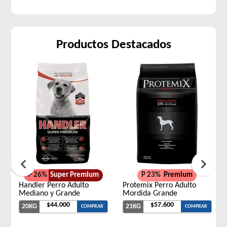
Productos Destacados
P 26%
Super Premium
P 23%
Premium
Handler Perro Adulto
Protemix Perro Adulto
Mediano y Grande
Mordida Grande
$44.000
$57.600
20KG
21KG
COMPRAR
COMPRAR