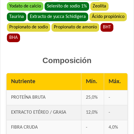
Yodato de calcio
Selenito de sodio 1%
Zeolita
Taurina
Extracto de yucca Schidigera
Ácido propiónico
Propionato de sodio
Propionato de amonio
BHT
BHA
Composición
Nutriente
Mín.
Máx.
PROTEÍNA BRUTA
25,0%
-
EXTRACTO ETÉREO / GRASA
12,0%
-
FIBRA CRUDA
-
4,0%