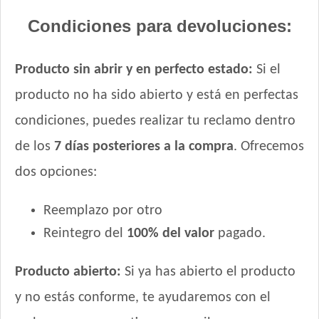
Zimpi Perro Adulto
Condiciones para devoluciones:
Producto sin abrir y en perfecto estado:
Si el
producto no ha sido abierto y está en perfectas
condiciones, puedes realizar tu reclamo dentro
de los
7 días posteriores a la compra
. Ofrecemos
dos opciones:
Reemplazo por otro
Reintegro del
100% del valor
pagado.
Producto abierto:
Si ya has abierto el producto
y no estás conforme, te ayudaremos con el