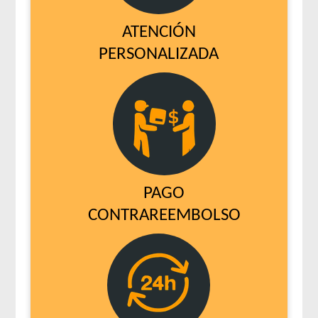
ATENCIÓN
PERSONALIZADA
PAGO
CONTRAREEMBOLSO