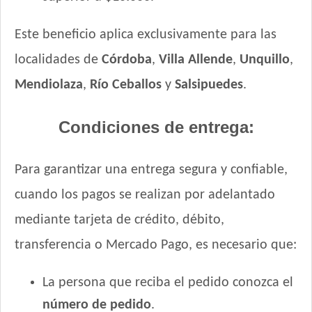
Este beneficio aplica exclusivamente para las
localidades de
Córdoba
,
Villa Allende
,
Unquillo
,
Mendiolaza
,
Río Ceballos
y
Salsipuedes
.
Condiciones de entrega:
Para garantizar una entrega segura y confiable,
cuando los pagos se realizan por adelantado
mediante tarjeta de crédito, débito,
transferencia o Mercado Pago, es necesario que:
La persona que reciba el pedido conozca el
número de pedido
.