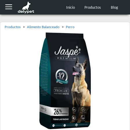
Inicio
Productos
Blog
Productos
>
Alimento Balanceado
>
Perro