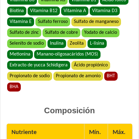
Vitamina B6
Vitamina K3
Vitamina B1
Ácido fólico
Deleita Criadores
Biotina
Vitamina B12
Vitamina A
Vitamina D3
Deleita Perro Adulto de Raza Mediana y Grande
Vitamina E
Sulfato ferroso
Sulfato de manganeso
Deleita Super Premium Perros Adultos
Dog Chow Perro Adulto
Sulfato de zinc
Sulfato de cobre
Yodato de calcio
Dog Selection Criadores Adulto
Selenito de sodio
Inulina
Zeolita
L-lisina
Dog Selection Criadores Adulto Hipoalergénico
Metionina
Manano-oligosacáridos (MOS)
Dog Selection Etiqueta Negra Dermaprotect
Extracto de yucca Schidigera
Ácido propiónico
Dog Selection Etiqueta Negra Mediano y Grande
Dog Selection Premium Adultos
Propionato de sodio
Propionato de amonio
BHT
DogPro Perro Adulto
BHA
Dogpro Reduced Calories
Dogui Perro Adulto
Composición
Dr. Cossia Solidario Perro Adulto
Ducho Adultos
Eminent Perro Adulto
Nutriente
Mín.
Máx.
Estampa Criadores Perro Adulto de Raza Mediana y Grande