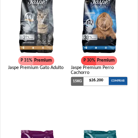
Royal Canin Perro Care Dermacomfort Maxi
Royal Canin Perro Care Dermacomfort Medium
Royal Canin Perro Care Weight Maxi
Royal Canin Perro Care Weight Medium
Royal Canin Perro Giant Adulto
Royal Canin Perro Maxi Adulto
Royal Canin Perro Maxi Adulto +5
P 31%
Premium
P 30%
Premium
Royal Canin Perro Medium Adulto
Jaspe Premium Gato Adulto
Jaspe Premium Perro
Cachorro
Royal Canin Perro Raza Boxer Adult
$26.200
15KG
COMPRAR
Royal Canin Perro Raza Bulldog Inglés Adulto
Royal Canin Perro Raza Golden Retriever Adulto
Royal Canin Perro Raza Labrador Retriever Adulto
Royal Canin Perro Raza Ovejero Alemán Adulto
Royal Canin Perro Veterinary Anallergenic Canine
Royal Canin Perro Veterinary Cardiac Canine
Royal Canin Perro Veterinary Diabetic Canine