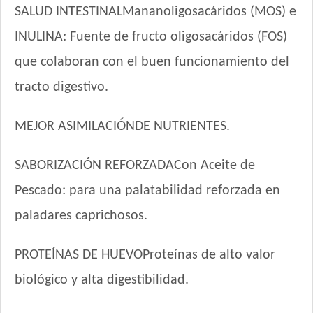
Jager Perro Adulto
SALUD INTESTINAL
Mananoligosacáridos (MOS) e
Jaspe Perro Adulto
INULINA: Fuente de fructo oligosacáridos (FOS)
Jaspe Premium Perro Criadores
que colaboran con el buen funcionamiento del
Keiko Max Perro Adulto Mediano y Grande
Keiko Perro Adulto de Raza Mediana y Grande Mix
tracto digestivo.
Keiko Perro Adulto de Raza Mediana y Grande sabor Carne
Ken-L Perro Adulto de Raza Mediana y Grande
MEJOR ASIMILACIÓN
DE NUTRIENTES.
Kongo Gold Perro Adulto Medianos y Grandes
Kongo Perro Adulto Medianos y Grandes
SABORIZACIÓN REFORZADA
Con Aceite de
Maintenance Criadores Perro Adulto Carne y Pollo
Pescado: para una palatabilidad reforzada en
Manada Perro Adulto Mediano y Grande
paladares caprichosos.
Mapu Perro Adulto Mediano y Grande
Master Crock Perro Adulto Raza Mediana y Grande
PROTEÍNAS DE HUEVO
Proteínas de alto valor
Max Pet Perro Adulto Mordida Grande
Maxxium Perro Adulto Cordero Patagónico y Arroz
biológico y alta digestibilidad.
Maxxium Perro Adulto Pollo de Campo y Arroz