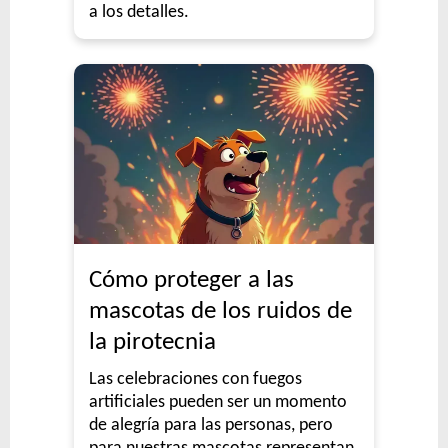
a los detalles.
Cómo proteger a las
mascotas de los ruidos de
la pirotecnia
Las celebraciones con fuegos
artificiales pueden ser un momento
de alegría para las personas, pero