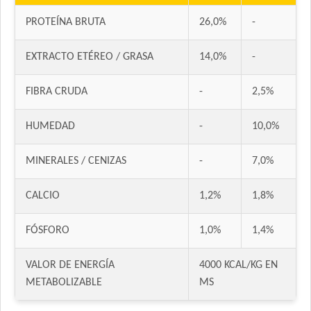
Estampa Plus Perro Adulto de Raza Mediana y Grande
PROTEÍNA BRUTA
26,0%
-
Eukanuba Adult Large Breed
Eukanuba Adult Medium Breed
EXTRACTO ETÉREO / GRASA
14,0%
-
Eukanuba Adult Medium Lamb (Cordero)
Eukanuba Fit Body Weight Control Large Breed
FIBRA CRUDA
-
2,5%
Eukanuba Fit Body Weight Control Medium Breed
HUMEDAD
-
10,0%
Eukanuba Premium Performance Adult
Evolution Super Premium Perro de Razas Medianas y Grandes
MINERALES / CENIZAS
-
7,0%
Exact Perro Adulto
Exact Premium Perro Adulto
CALCIO
1,2%
1,8%
Excellent Mantenimiento Perro Adulto
Excellent Perro Adulto Razas Medianas y Grandes
FÓSFORO
1,0%
1,4%
Excellent Perro Adulto Skin Care con Cordero
Excellent Perro Adulto con Sobrepeso
VALOR DE ENERGÍA
4000 KCAL/KG EN
Fawna Perro Adulto Light
METABOLIZABLE
MS
Fawna Perro Adulto Mordida Mediana y Grande