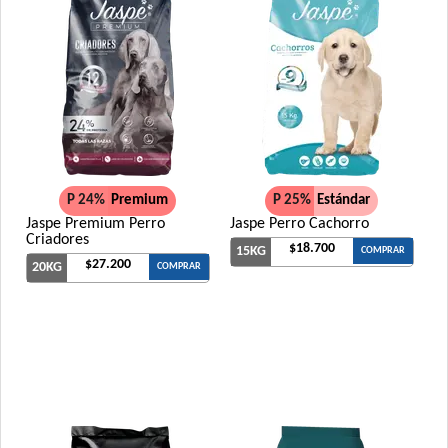
Sabrositos Perros Adultos Carne, Pollo y Cerdo
Sanno Premium Perro Adulto
Sanno Súper Premium Perro Adulto
Seguidor Perro Adulto Carne y Cereales
Sieger Criadores Perro All In One
Sieger Perro Adulto Raza Mediana y Grande
Sieger Perro Adulto Reducido en Calorías
P 24%
Premium
P 25%
Estándar
Sieger Perro Dermaprotect
Jaspe Premium Perro
Jaspe Perro Cachorro
Criadores
Sieger Perro High Performance All Breeds
$18.700
15KG
COMPRAR
$27.200
20KG
COMPRAR
Smart Pet Criadores Perro Adulto
Supereco Perro Adulto
Tiernitos Selection Carne
Top Nutrition Perro Adulto Grain Free
Top Nutrition Perro Adulto Raza Grande
Top Nutrition Perro Adulto Raza Mediana
Top Nutrition Perro Vet Care Piel Sensible