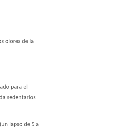
os olores de la
ado para el
da sedentarios
nance
thy Weight
izado
(un lapso de 5 a
o