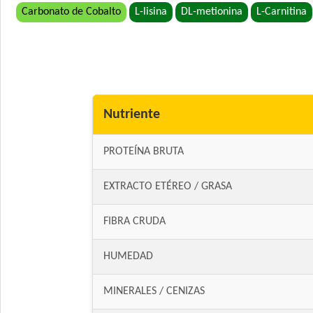
Carbonato de Cobalto
L-lisina
DL-metionina
L-Carnitina
Nutriente
PROTEÍNA BRUTA
EXTRACTO ETÉREO / GRASA
FIBRA CRUDA
HUMEDAD
MINERALES / CENIZAS