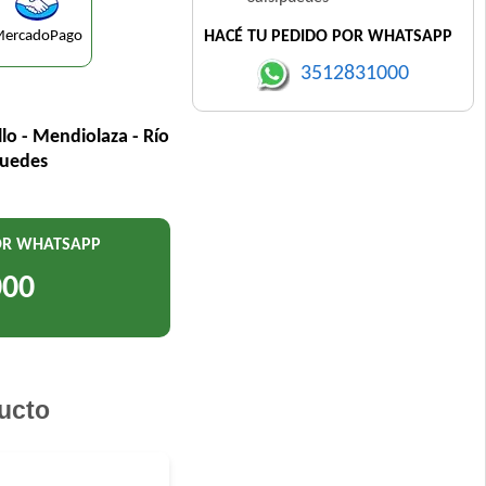
ercadoPago
HACÉ TU PEDIDO POR WHATSAPP
3512831000
llo - Mendiolaza - Río
puedes
POR WHATSAPP
000
ucto