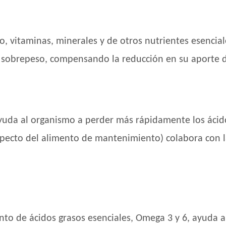
Gaucho Gato Pescado
Gooster Gato Adulto
o, vitaminas, minerales y de otros nutrientes esencia
Gran Campeón Gato Adulto
Handler Gato Adulto
sobrepeso, compensando la reducción en su aporte de
Handler Gato Adulto Urinary
Infinity Gato Adulto
Iron Pet Gato Adulto
Jaspe Gato Adulto
ayuda al organismo a perder más rápidamente los ácid
Jaspe Premium Gato Adulto
especto del alimento de mantenimiento) colabora con l
Kedi Special Care
Keiko Gato Adulto Mix de Pescados
Kongo Gato Adulto sabor Carne y Pollo
Kongo Gato Adulto sabor Salmón y Atún
Maintenance Criadores Gato Adulto
Maussy Gatos Adultos Mix Pescado
ento de ácidos grasos esenciales, Omega 3 y 6, ayuda 
Max Pet Gato Adulto