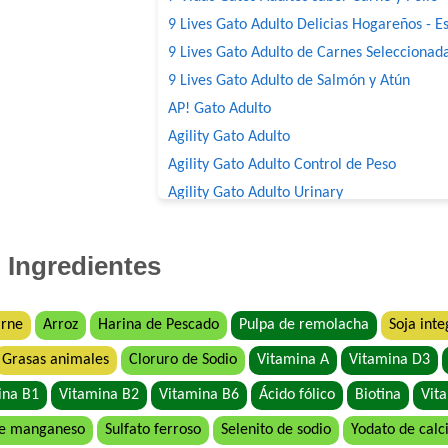
9 Lives Gato Adulto Delicias Hogareños - Es
9 Lives Gato Adulto de Carnes Seleccionad
9 Lives Gato Adulto de Salmón y Atún
AP! Gato Adulto
Agility Gato Adulto
Agility Gato Adulto Control de Peso
Agility Gato Adulto Urinary
Agility+ Gato Adulto Salmón
Agility+ Gato Weight Control + Prolonged S
Ingredientes
Belcat Gato Adulto
Benefit Gato Adulto
arne
Arroz
Harina de Pescado
Pulpa de remolacha
Soja inte
Bonelo Gato Adulto
Grasas animales
Cloruro de Sodio
Vitamina A
Vitamina D3
Bonelo Gato Adulto
Brio Gato Adulto
ina B1
Vitamina B2
Vitamina B6
Ácido fólico
Biotina
Vit
Capitán Gato Adulto
de manganeso
Sulfato ferroso
Selenito de sodio
Yodato de calc
Cari Amici Gato Adulto Sabor Carne, Pollo 