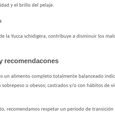
dad y el brillo del pelaje.
Maxxium Gato Trucha Patagónica
Mi Amigo Gato Adulto
s
MisterPet Gato Adulto
Montañés Gato Adulto
Nature Gatos
de la Yucca schidigera, contribuye a disminuir los mal
Nature Gatos Urinary
NutriCare Gato Adulto
Nutribon Plus Gato Adulto
y recomendacones
Nutribon XQ Gato Adulto
Nutribon XQ Urinary
s un alimento completo totalmente balanceado indic
Nutrique Urinary Care Cat
 sobrepeso u obesos; castrados y/o con hábitos de vi
Nutrique Young Adult Cat Healthy Mainte
Nutrique Young Adult Cat Sterilised / Heal
Old Prince Equilibrium Gato Adulto
Old Prince Equilibrium Gato Adulto Esteril
ato, recomendamos respetar un período de transición 
Old Prince Equilibrium Gato Adulto Urinari