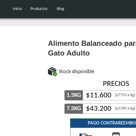
Inicio
Productos
Blog
Alimento Balanceado par
Gato Adulto
Stock disponible
PRECIOS
$
11.600
1.5KG
($7733 x kg)
$
43.200
7.5KG
($5760 x kg)
PAGO CONTRAREEMBO