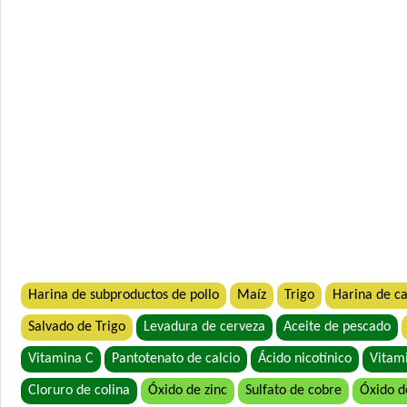
Harina de subproductos de pollo
Maíz
Trigo
Harina de c
Salvado de Trigo
Levadura de cerveza
Aceite de pescado
Vitamina C
Pantotenato de calcio
Ácido nicotínico
Vitam
Cloruro de colina
Óxido de zinc
Sulfato de cobre
Óxido 