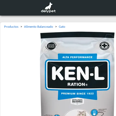
Productos
>
Alimento Balanceado
>
Gato