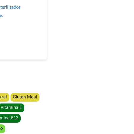
terilizados
as
atiety
gral
Gluten Meal
Vitamina E
amina B12
io
y Atún