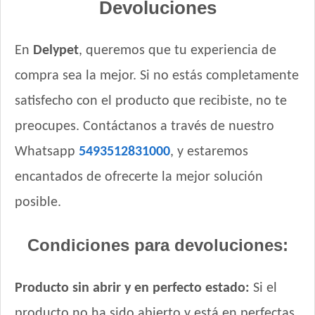
Devoluciones
Vitalcan Balanced Natural Recipe Perro Sabor Pollo
Vitalcan Balanced Natural Recipe Salmón Rosado
En
Delypet
, queremos que tu experiencia de
Vitalcan Balanced Perro Adulto Raza Pequeña
Vitalcan Complete Adultos de Raza Pequeña
compra sea la mejor. Si no estás completamente
Vitalcan Complete Control de Peso
satisfecho con el producto que recibiste, no te
Vitalcan Premium Perro Adulto de Raza Pequeña
preocupes. Contáctanos a través de nuestro
Vitalcan Premium Perro Adulto de Raza Pequeña Sabor
Cordero
Whatsapp
5493512831000
, y estaremos
Vitalcan Premium Perro Control de Peso
encantados de ofrecerte la mejor solución
Vitalcan Therapy Canine Cardiac Health
posible.
Vitalcan Therapy Canine Gastrointestinal Aid
Vitalcan Therapy Canine Hypoallergenic Care
Condiciones para devoluciones:
Vitalcan Therapy Canine Mobility AID
Vitalcan Therapy Canine Obesity Management
Vitalcan Therapy Canine Renal
Producto sin abrir y en perfecto estado:
Si el
Xtreme Dog Perro Adulto
producto no ha sido abierto y está en perfectas