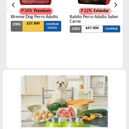
P 24%
Premium
P 22%
Estándar
Xtreme Dog Perro Adulto
Rabito Perro Adulto Sabor
Carne
$37.600
20KG
COMPRAR
$47.000
OFERTA
22KG
COMPRAR