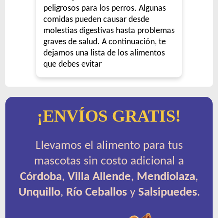
peligrosos para los perros. Algunas
comidas pueden causar desde
molestias digestivas hasta problemas
graves de salud. A continuación, te
dejamos una lista de los alimentos
que debes evitar
¡ENVÍOS GRATIS!
Llevamos el alimento para tus
mascotas sin costo adicional a
Córdoba
,
Villa Allende
,
Mendiolaza
,
Unquillo
,
Río Ceballos
y
Salsipuedes
.