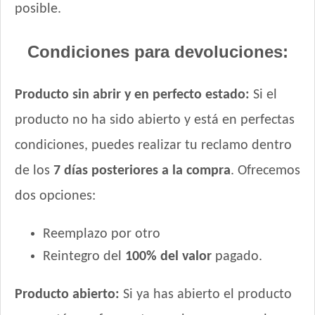
posible.
Sanno Súper Premium Puppies
Sieger Perro Cachorro Mini & Small
Condiciones para devoluciones:
Sieger Perro Cachorro de Raza Mediana y Grande
Tiernitos Selection Cachorros
Producto sin abrir y en perfecto estado:
Si el
Top Nutrition Perro Cachorro Raza Grande
Top Nutrition Perro Cachorro Raza Mediana
producto no ha sido abierto y está en perfectas
Top Nutrition Perro Cachorro Raza Pequeña
condiciones, puedes realizar tu reclamo dentro
Total Balance Ultra Pro Cachorros
de los
7 días posteriores a la compra
. Ofrecemos
Total Khan Cachorro
dos opciones:
Upper Crock Perro Cachorro
Vagoneta Perro Cachorro
Reemplazo por otro
Vitalcan Balanced Perro Cachorro Raza Grande
Vitalcan Balanced Perro Cachorro Raza Mediana
Reintegro del
100% del valor
pagado.
Vitalcan Balanced Perro Cachorro Raza Pequeña
Producto abierto:
Si ya has abierto el producto
Vitalcan Complete Cachorros de Raza Mediana y Grande
Vitalcan Complete Cachorros de Raza Pequeña