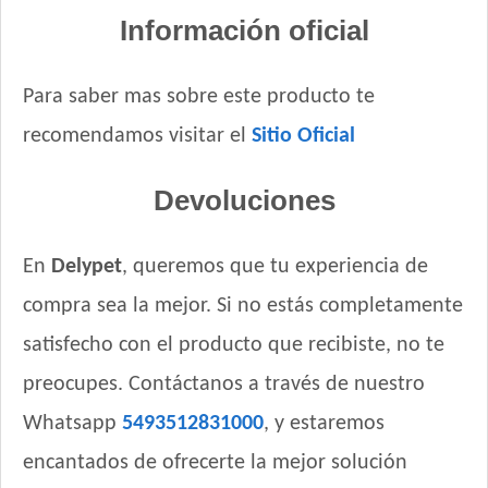
Información oficial
Royal Canin Perro Medium Puppy
Royal Canin Perro Medium Starter Mother & Babydog
Royal Canin Perro Mini Puppy
Para saber mas sobre este producto te
Royal Canin Perro Mini Starter
recomendamos visitar el
Sitio Oficial
Royal Canin Perro Raza Boxer Puppy
Royal Canin Perro Raza Bulldog Francés Puppy
Devoluciones
Royal Canin Perro Raza Bulldog Inglés Puppy
Royal Canin Perro Raza Caniche Puppy
En
Delypet
, queremos que tu experiencia de
Royal Canin Perro Raza Golden Retriever Puppy
Royal Canin Perro Raza Jack Russell Terrier Puppy
compra sea la mejor. Si no estás completamente
Royal Canin Perro Raza Labrador Retriever Puppy
satisfecho con el producto que recibiste, no te
Royal Canin Perro Raza Ovejero Alemán Puppy
preocupes. Contáctanos a través de nuestro
Royal Canin Perro Raza Pug Puppy
Whatsapp
5493512831000
, y estaremos
Royal Canin Perro Raza Yorkshire Terrier Puppy
Royal Canin Perro Veterinary Gastrointestinal Canine Puppy
encantados de ofrecerte la mejor solución
Sabrositos Cachorros Mix