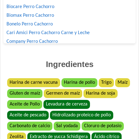
Biocare Perro Cachorro
Biomax Perro Cachorro
Bonelo Perro Cachorro
Cari Amici Perro Cachorro Carne y Leche
Company Perro Cachorro
Crianza Perro Cachorro
Deleita Cachorros
Ingredientes
Deleita Super Premium Perro Cachorro
Dog Chow Perro Cachorro
Harina de carne vacuna
Harina de pollo
Trigo
Maíz
Dog Chow Perro Cachorro Mini
Gluten de maíz
Germen de maíz
Harina de soja
Dog Selection Criadores Cachorros
Dog Selection Etiqueta Negra Cachorros
Aceite de Pollo
Levadura de cerveza
Dog Selection Premium Cachorros
Aceite de pescado
Hidrolizado proteico de pollo
Dogui Perro Cachorro
Carbonato de calcio
Sal yodada
Cloruro de potasio
Dr. Cossia Super Premium Dog Perro Cachorro Mordida
Grande
Zeolita
Extracto de yucca Schidigera
Ácido cítrico