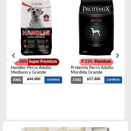
P 26%
Super Premium
P 23%
Premium
Handler Perro Adulto
Protemix Perro Adulto
Mediano y Grande
Mordida Grande
$44.000
$57.600
20KG
21KG
COMPRAR
COMPRAR