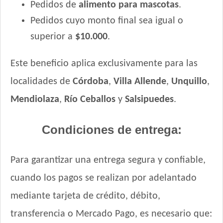
Natural Meat Perro Adulto
Pedidos de
alimento para mascotas
.
Nature Perro Adulto Medianos y Grandes
Pedidos cuyo monto final sea igual o
NutriCare Perro Adulto Mediano y Grande
superior a
$10.000
.
Nutribon Plus Perro Adulto Criadores
Nutribon Plus Perro Adulto Grande y Mediano
Este beneficio aplica exclusivamente para las
Nutribon XQ Adulto de Raza Mediana y Grande
localidades de
Córdoba
,
Villa Allende
,
Unquillo
,
Nutribon XQ Control de Peso
Mendiolaza
,
Río Ceballos
y
Salsipuedes
.
Nutrique Healthy Weight Dog
Nutrique Large Young Adult Dog
Condiciones de entrega:
Nutrique Medium Young Adult Dog
Nutrique Skin Sensitivity
Odwalla Perro Adulto
Para garantizar una entrega segura y confiable,
Old Prince Equilibrium Perro Adulto Control de peso Pollo y
cuando los pagos se realizan por adelantado
Arroz
Old Prince Equilibrium Perro Adulto Medianos y Grandes
mediante tarjeta de crédito, débito,
Old Prince Premium Adultos
transferencia o Mercado Pago, es necesario que:
Old Prince Premium Adultos Cordero y Arroz