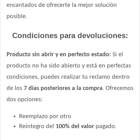
Gran Campeón Maintenance Perro Adulto Mordida Grande
encantados de ofrecerte la mejor solución
Gran Campeón Perro Adulto Mordida Grande Carne, Pollo y
posible.
Cereales
Gran Pastor Perro Criadores
Condiciones para devoluciones:
HOP! Perro Adulto Mediano y Grande
Handler Perro Adulto Mediano y Grande
High Pro Criadores Perro Adulto
Producto sin abrir y en perfecto estado:
Si el
High Pro Perro Adulto Cordero
producto no ha sido abierto y está en perfectas
Infinity Adulto Razas Medianas y Grandes
condiciones, puedes realizar tu reclamo dentro
Iron Pet Perro Adultos de Razas Medianas y Grandes
de los
7 días posteriores a la compra
. Ofrecemos
Iron Pet Premium Perro Adulto Mediano y Grande
Jager Perro Adulto
dos opciones:
Jaspe Perro Adulto
Jaspe Premium Perro Adulto
Reemplazo por otro
Jaspe Premium Perro Criadores
Reintegro del
100% del valor
pagado.
Keiko Max Perro Adulto Mediano y Grande