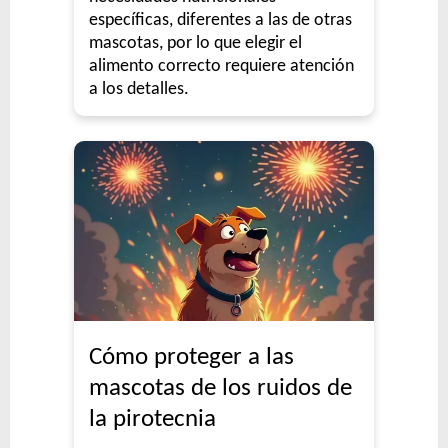
Vitalcan Therapy Canine Cardiac Health
específicas, diferentes a las de otras
Vitalcan Therapy Canine Gastrointestinal Aid
mascotas, por lo que elegir el
Vitalcan Therapy Canine Hypoallergenic Care
alimento correcto requiere atención
a los detalles.
Vitalcan Therapy Canine Mobility AID
Vitalcan Therapy Canine Obesity Management
Vitalcan Therapy Canine Renal
Voraz Perros Adultos
Winy Adultos
Xtreme Dog Criadores Perro Adulto
Xtreme Dog Perro Adulto
Zimpi Perro Adulto
Cómo proteger a las
mascotas de los ruidos de
la pirotecnia