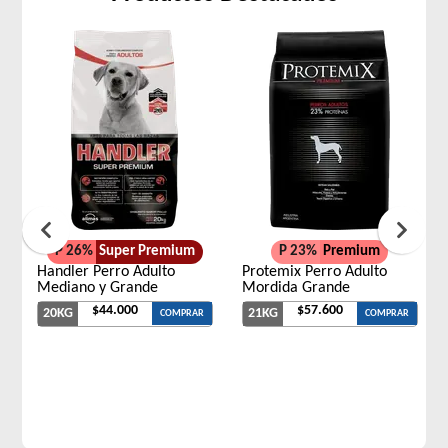
Royal Canin Perro Veterinary Hypoallargenic Moderate
Calorie
Royal Canin Perro Veterinary Hypoallergenic
Royal Canin Perro Veterinary Mobility Large Dog
Royal Canin Perro Veterinary Renal Canine
Royal Canin Perro Veterinary Renal Special Canine
Royal Canin Perro Veterinary Satiety Support Weight
Management Canine
Royal Canin Perro Veterinary Urinary S/O
Sabrositos Adultos Mix
P 26%
Super Premium
P 23%
Premium
Sabrositos Perro Adulto Carne, Cereales y Vegetales
Handler Perro Adulto
Protemix Perro Adulto
Mediano y Grande
Mordida Grande
Sabrositos Perros Adultos Carne, Pollo y Cerdo
$44.000
$57.600
20KG
21KG
COMPRAR
COMPRAR
Sanno Premium Perro Adulto
Sanno Súper Premium Perro Adulto
Seguidor Perro Adulto Carne y Cereales
Sieger Criadores Perro All In One
Sieger Perro Adulto Raza Mediana y Grande