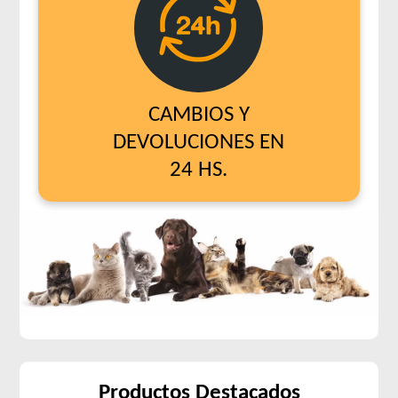
Royal Canin Perro Maxi Adulto
Royal Canin Perro Maxi Adulto +5
Royal Canin Perro Medium Adulto
Royal Canin Perro Raza Boxer Adult
CAMBIOS Y
Royal Canin Perro Raza Bulldog Inglés Adulto
Royal Canin Perro Raza Golden Retriever Adulto
DEVOLUCIONES EN
Royal Canin Perro Raza Labrador Retriever Adulto
24 HS.
Royal Canin Perro Raza Ovejero Alemán Adulto
Royal Canin Perro Veterinary Anallergenic Canine
Royal Canin Perro Veterinary Cardiac Canine
Royal Canin Perro Veterinary Diabetic Canine
Royal Canin Perro Veterinary Gastrointestinal Canine
Royal Canin Perro Veterinary Gastrointestinal Canine
Moderate Calorie
Royal Canin Perro Veterinary Gastrointestinal Low Fat
Royal Canin Perro Veterinary Hepatic Canine
Productos Destacados