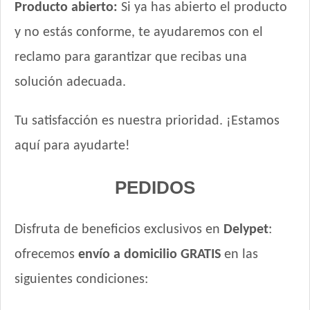
Keiko Perro Adulto de Raza Mediana y Grande Mix
Producto abierto:
Si ya has abierto el producto
Keiko Perro Adulto de Raza Mediana y Grande sabor Carne
y no estás conforme, te ayudaremos con el
Ken-L Perro Adulto de Raza Mediana y Grande
reclamo para garantizar que recibas una
Kongo Gold Perro Adulto Medianos y Grandes
Kongo Perro Adulto Medianos y Grandes
solución adecuada.
Maintenance Criadores Perro Adulto Carne y Pollo
Manada Perro Adulto Mediano y Grande
Tu satisfacción es nuestra prioridad. ¡Estamos
Mapu Perro Adulto Mediano y Grande
aquí para ayudarte!
Max Pet Perro Adulto Mordida Grande
Maxxium Perro Adulto Cordero Patagónico y Arroz
PEDIDOS
Maxxium Perro Adulto Pollo de Campo y Arroz
Mi Amigo Perro Adulto
Disfruta de beneficios exclusivos en
Delypet
:
MisterPet High Performance
ofrecemos
envío a domicilio GRATIS
en las
MisterPet Perro Adulto Control de Peso
MisterPet Perro Adulto Mordida Grande
siguientes condiciones:
Montañés Perro Adulto Mordida Grande