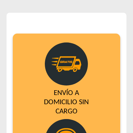
Pro Plan Perro Adulto Piel y Estómago Sensible Mediano y
Grande
Pro Plan Perro Adulto Raza Mediana
Pro Plan Perro Reduce Calorie Adulto Raza Mediana y Grande
Pro Plan Perro Veterinary Diets Función Renal
Pro Plan Perro Veterinary Diets Gastrointestinal
Pro Plan Perro Veterinary Diets Movilidad Articular
Pro Plan Perro Veterinary Diets Neurológico Neurocare
Pro Plan Perro Veterinary Diets Obesidad
Pro Plan Perro Veterinary Diets Urinary
Profesional Vet Perro Adulto
Profesional Vet Premium Perro Adulto Mordida Grande
ENVÍO A
Profesional Vet Super Premium Perro Adulto Bajas Calorías
DOMICILIO SIN
Profesional Vet Super Premium Perro Adulto Cordero y Arroz
CARGO
Protemix Perro Adulto Mordida Grande
Provet Alta Performance Perro Adulto Grandes y Medianos
Provet Necesidades Especiales Perro Adulto Reducido en