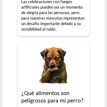
Las celebraciones con fuegos
artificiales pueden ser un momento
de alegría para las personas, pero
para nuestras mascotas representan
un desafío importante debido a su
sensibilidad al ruido.
¿Qué alimentos son
peligrosos para mi perro?