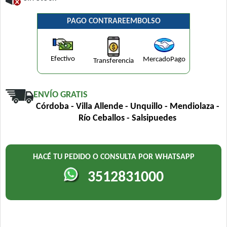
PAGO CONTRAREEMBOLSO
Efectivo
MercadoPago
Transferencia
ENVÍO GRATIS
Córdoba - Villa Allende - Unquillo - Mendiolaza -
Río Ceballos - Salsipuedes
HACÉ TU PEDIDO O CONSULTA POR WHATSAPP
3512831000