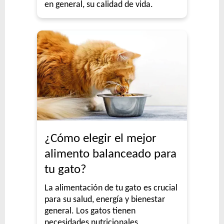
en general, su calidad de vida.
Vagoneta Mix Perro Adulto
Valiant Criadores Perro Adulto
Vitalcan Balanced Natural Recipe Perro Sabor Carne
Argentina Seleccionada
Vitalcan Balanced Natural Recipe Perro Sabor Cerdo
Vitalcan Balanced Natural Recipe Perro Sabor Cordero
Vitalcan Balanced Natural Recipe Perro Sabor Pollo
Vitalcan Balanced Natural Recipe Salmón Rosado
Vitalcan Balanced Perro Adulto Raza Gigante
Vitalcan Balanced Perro Adulto Raza Grande
¿Cómo elegir el mejor
Vitalcan Balanced Perro Adulto Raza Mediana
alimento balanceado para
Vitalcan Complete Control de Peso
tu gato?
Vitalcan Complete Perro Adulto de Raza Mediana y Grande
Vitalcan Premium Perro Adulto
La alimentación de tu gato es crucial
para su salud, energía y bienestar
Vitalcan Premium Perro Adulto Sabor Cordero
general. Los gatos tienen
Vitalcan Premium Perro Control de Peso
necesidades nutricionales