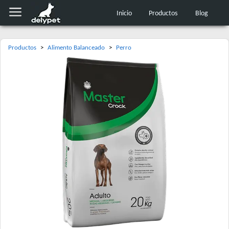
Inicio
Productos
Blog
Productos
>
Alimento Balanceado
>
Perro